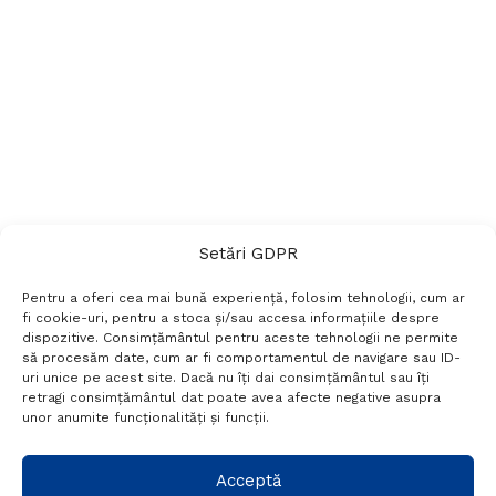
Setări GDPR
Pentru a oferi cea mai bună experiență, folosim tehnologii, cum ar
fi cookie-uri, pentru a stoca și/sau accesa informațiile despre
dispozitive. Consimțământul pentru aceste tehnologii ne permite
să procesăm date, cum ar fi comportamentul de navigare sau ID-
uri unice pe acest site. Dacă nu îți dai consimțământul sau îți
Termeni si conditii
Politică de confidențialitate
retragi consimțământul dat poate avea afecte negative asupra
Politica cookies
Setări GDPR
Contact
unor anumite funcționalități și funcții.
Telefon:
+40 788 760 194
Acceptă