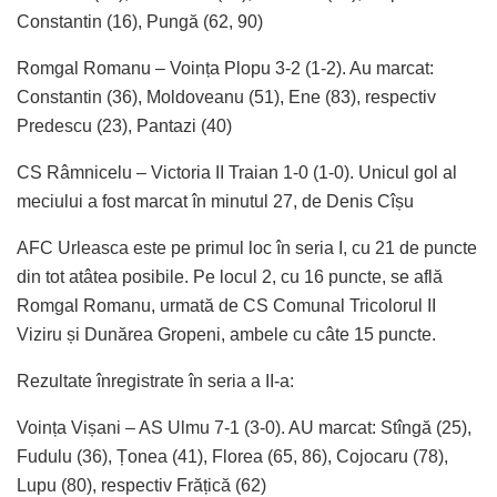
Constantin (16), Pungă (62, 90)
Romgal Romanu – Voința Plopu 3-2 (1-2). Au marcat:
Constantin (36), Moldoveanu (51), Ene (83), respectiv
Predescu (23), Pantazi (40)
CS Râmnicelu – Victoria II Traian 1-0 (1-0). Unicul gol al
meciului a fost marcat în minutul 27, de Denis Cîșu
AFC Urleasca este pe primul loc în seria I, cu 21 de puncte
din tot atâtea posibile. Pe locul 2, cu 16 puncte, se află
Romgal Romanu, urmată de CS Comunal Tricolorul II
Viziru și Dunărea Gropeni, ambele cu câte 15 puncte.
Rezultate înregistrate în seria a II-a:
Voința Vișani – AS Ulmu 7-1 (3-0). AU marcat: Stîngă (25),
Fudulu (36), Țonea (41), Florea (65, 86), Cojocaru (78),
Lupu (80), respectiv Frățică (62)