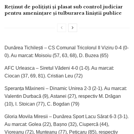
Reținut de polițiști și plasat sub control judiciar
pentru amenințare și tulburarea liniștii publice
Dunărea Tichilești – CS Comunal Tricolorul II Viziru 0-4 (0-
0). Au marcat: Moisoiu (57, 63, 68), D. Buzea (65)
AFC Urleasca – Siretul Vădeni 4-0 (1-0). Au marcat:
Ciocan (37, 69, 81). Cristian Leu (72)
Speranța Măxineni – Dinamic Unirea 2-3 (2-1). Au marcat:
Valentin Durbacă (9), Astanei (27), respectiv M. Drăgan
(10), I. Stoican (77), C. Bogdan (79)
Gloria Movila Miresii – Dunărea Sport Lacu Sărat 6-3 (3-1).
Au marcat: Golea (22), Bașno (32), Ciupercă (44),
Vioreanu (72), Munteanu (77), Peticaru (85), respectiv