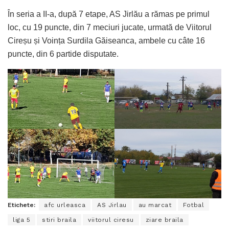
În seria a II-a, după 7 etape, AS Jirlău a rămas pe primul
loc, cu 19 puncte, din 7 meciuri jucate, urmată de Viitorul
Cireșu și Voința Surdila Găiseanca, ambele cu câte 16
puncte, din 6 partide disputate.
Etichete:
afc urleasca
AS Jirlau
au marcat
Fotbal
liga 5
stiri braila
viitorul ciresu
ziare braila