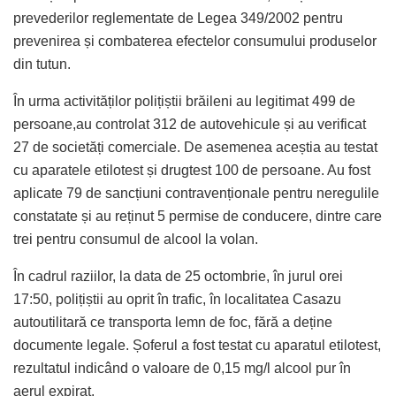
prevederilor reglementate de Legea 349/2002 pentru
prevenirea și combaterea efectelor consumului produselor
din tutun.
În urma activităților polițiștii brăileni au legitimat 499 de
persoane,au controlat 312 de autovehicule și au verificat
27 de societăți comerciale. De asemenea aceștia au testat
cu aparatele etilotest și drugtest 100 de persoane. Au fost
aplicate 79 de sancțiuni contravenționale pentru neregulile
constatate și au reținut 5 permise de conducere, dintre care
trei pentru consumul de alcool la volan.
În cadrul raziilor, la data de 25 octombrie, în jurul orei
17:50, polițiștii au oprit în trafic, în localitatea Casazu
autoutilitară ce transporta lemn de foc, fără a deține
documente legale. Șoferul a fost testat cu aparatul etilotest,
rezultatul indicând o valoare de 0,15 mg/l alcool pur în
aerul expirat.