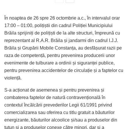
În noaptea de 26 spre 26 octombrie a.c., în intervalul orar
17:00 – 01:00, polițiștii din cadrul Poliției Municipiului
Brăila sprijiniți de polițiști de la alte structuri, împreună cu
reprezentant al R.A.R. Brăila și jandarmi din cadrul I.J.J.
Brăila și Grupării Mobile Constanța, au desfășurat razii pe
raza de competență, pentru prevenirea producerii unor
evenimente de tulburare a ordinii și siguranței publice,
pentru prevenirea accidentelor de circulație și a faptelor cu
violență.
S-a acționat de asemenea și pentru prevenirea și
combaterea faptelor de natură contravențională în
contextul încălcării prevederilor Legii 61/1991 privind
comercializarea sau oferirea cu titlu gratuit a băuturilor
energizante, băuturilor alcoolice și/sau a produselor din
tutun și a produselor conexe către minori, dar și a