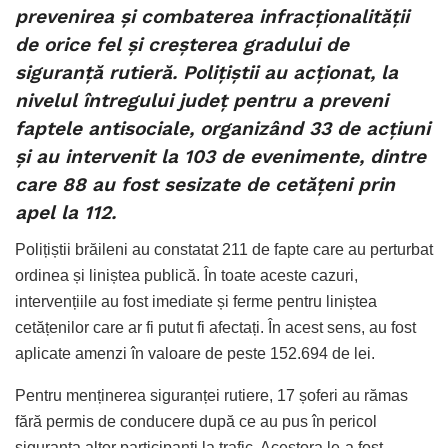
prevenirea și combaterea infracționalității
de orice fel și creșterea gradului de
siguranță rutieră. Polițiștii au acționat, la
nivelul întregului județ pentru a preveni
faptele antisociale, organizând 33 de acțiuni
și au intervenit la 103 de evenimente, dintre
care 88 au fost sesizate de cetățeni prin
apel la 112.
Polițiștii brăileni au constatat 211 de fapte care au perturbat
ordinea și liniștea publică. În toate aceste cazuri,
intervențiile au fost imediate și ferme pentru liniștea
cetățenilor care ar fi putut fi afectați. În acest sens, au fost
aplicate amenzi în valoare de peste 152.694 de lei.
Pentru menținerea siguranței rutiere, 17 șoferi au rămas
fără permis de conducere după ce au pus în pericol
siguranța altor participanți la trafic. Acestora le-a fost