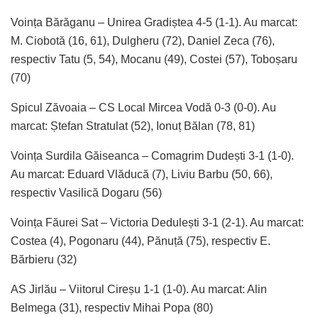
Voința Bărăganu – Unirea Gradiștea 4-5 (1-1). Au marcat:
M. Ciobotă (16, 61), Dulgheru (72), Daniel Zeca (76),
respectiv Tatu (5, 54), Mocanu (49), Costei (57), Toboșaru
(70)
Spicul Zăvoaia – CS Local Mircea Vodă 0-3 (0-0). Au
marcat: Ștefan Stratulat (52), Ionuț Bălan (78, 81)
Voința Surdila Găiseanca – Comagrim Dudești 3-1 (1-0).
Au marcat: Eduard Vlăducă (7), Liviu Barbu (50, 66),
respectiv Vasilică Dogaru (56)
Voința Făurei Sat – Victoria Dedulești 3-1 (2-1). Au marcat:
Costea (4), Pogonaru (44), Pănuță (75), respectiv E.
Bărbieru (32)
AS Jirlău – Viitorul Cireșu 1-1 (1-0). Au marcat: Alin
Belmega (31), respectiv Mihai Popa (80)