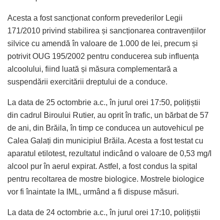
Acesta a fost sancționat conform prevederilor Legii
171/2010 privind stabilirea și sancționarea contravențiilor
silvice cu amendă în valoare de 1.000 de lei, precum și
potrivit OUG 195/2002 pentru conducerea sub influența
alcoolului, fiind luată și măsura complementară a
suspendării exercitării dreptului de a conduce.
La data de 25 octombrie a.c., în jurul orei 17:50, polițiștii
din cadrul Biroului Rutier, au oprit în trafic, un bărbat de 57
de ani, din Brăila, în timp ce conducea un autovehicul pe
Calea Galați din municipiul Brăila. Acesta a fost testat cu
aparatul etilotest, rezultatul indicând o valoare de 0,53 mg/l
alcool pur în aerul expirat. Astfel, a fost condus la spital
pentru recoltarea de mostre biologice. Mostrele biologice
vor fi înaintate la IML, urmând a fi dispuse măsuri.
La data de 24 octombrie a.c., în jurul orei 17:10, polițiștii