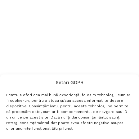
Setări GDPR
Pentru a oferi cea mai bună experiență, folosim tehnologii, cum ar
fi cookie-uri, pentru a stoca și/sau accesa informațiile despre
dispozitive. Consimțământul pentru aceste tehnologii ne permite
să procesăm date, cum ar fi comportamentul de navigare sau ID-
uri unice pe acest site. Dacă nu îți dai consimțământul sau îți
Termeni si conditii
Politică de confidențialitate
retragi consimțământul dat poate avea afecte negative asupra
Politica cookies
Setări GDPR
Contact
unor anumite funcționalități și funcții.