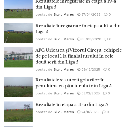
Rezultatele înregistrate în etapa a 19-a
din Liga 5
postat de
Silviu Mares
27/04/2026
0
Rezultate înregistrate în etapa a 16-a din
Liga 5
postat de
Silviu Mares
30/03/2026
0
AFC Urleasca și Viitorul Cireșu, echipele
de pe locul 1 la finalul turului în cele
două serii din Liga 5
postat de
Silviu Mares
08/12/2025
0
Rezultatele și autorii golurilor în
penultima etapă a turului din Liga 5
postat de
Silviu Mares
02/12/2025
0
Rezultate în etapa a 11-a din Liga 5
postat de
Silviu Mares
24/11/2025
0