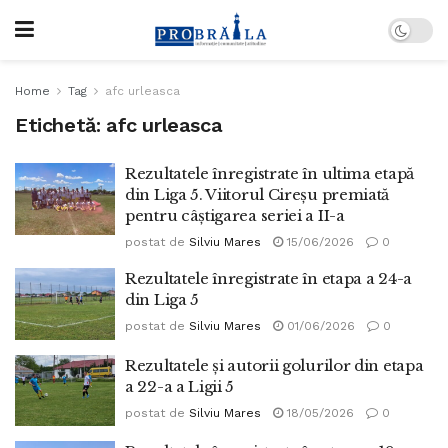
Home
Tag
afc urleasca
Etichetă:
afc urleasca
Rezultatele înregistrate în ultima etapă
din Liga 5. Viitorul Cireșu premiată
pentru câștigarea seriei a II-a
postat de
Silviu Mares
15/06/2026
0
Rezultatele înregistrate în etapa a 24-a
din Liga 5
postat de
Silviu Mares
01/06/2026
0
Rezultatele și autorii golurilor din etapa
a 22-a a Ligii 5
postat de
Silviu Mares
18/05/2026
0