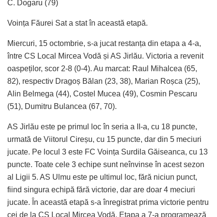
C. Dogaru (79)
Voința Făurei Sat a stat în această etapă.
Miercuri, 15 octombrie, s-a jucat restanța din etapa a 4-a,
între CS Local Mircea Vodă și AS Jirlău. Victoria a revenit
oaspeților, scor 2-8 (0-4). Au marcat: Raul Mihalcea (65,
82), respectiv Dragoș Bălan (23, 38), Marian Roșca (25),
Alin Belmega (44), Costel Mucea (49), Cosmin Pescaru
(51), Dumitru Bulancea (67, 70).
AS Jirlău este pe primul loc în seria a II-a, cu 18 puncte,
urmată de Viitorul Cireșu, cu 15 puncte, dar din 5 meciuri
jucate. Pe locul 3 este FC Voința Surdila Găiseanca, cu 13
puncte. Toate cele 3 echipe sunt neînvinse în acest sezon
al Ligii 5. AS Ulmu este pe ultimul loc, fără niciun punct,
fiind singura echipă fără victorie, dar are doar 4 meciuri
jucate. În această etapă s-a înregistrat prima victorie pentru
cei de la CS Local Mircea Vodă. Etapa a 7-a programează