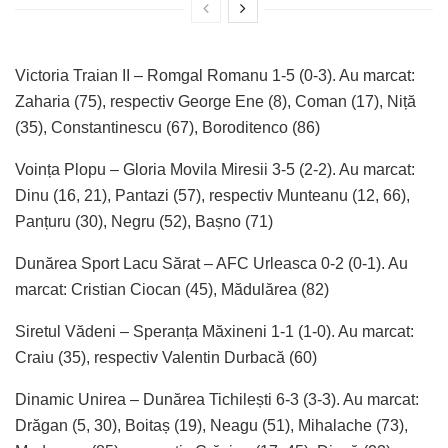
Victoria Traian II – Romgal Romanu 1-5 (0-3). Au marcat:
Zaharia (75), respectiv George Ene (8), Coman (17), Niță
(35), Constantinescu (67), Boroditenco (86)
Voința Plopu – Gloria Movila Miresii 3-5 (2-2). Au marcat:
Dinu (16, 21), Pantazi (57), respectiv Munteanu (12, 66),
Panțuru (30), Negru (52), Bașno (71)
Dunărea Sport Lacu Sărat – AFC Urleasca 0-2 (0-1). Au
marcat: Cristian Ciocan (45), Mădulărea (82)
Siretul Vădeni – Speranța Măxineni 1-1 (1-0). Au marcat:
Craiu (35), respectiv Valentin Durbacă (60)
Dinamic Unirea – Dunărea Tichilești 6-3 (3-3). Au marcat:
Drăgan (5, 30), Boitaș (19), Neagu (51), Mihalache (73),