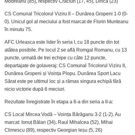
Modreanu (85), respectiv Crăciun (17, 45), Dincă (23)
CS Comunal Tricolorul Viziru II – Dunărea Gropeni 1-0 (0-
0). Unicul gol al meciului a fost marcat de Florin Munteanu
în minutu 75.
AFC Urleasca este lider în seria I, cu 18 puncte din tot
atâtea posibile. Pe locul 2 se află Romgal Romanu, cu 13
puncte, urmată de trei echipe cu câte 12 puncte,
departajate de golaveraj: CS Comunal Tricolorul Viziru II,
Dunărea Gropeni și Voința Plopu. Dunărea Sport Lacu
Sărat este pe ultimul loc și a rămas singura echipă fără
nicio victorie după 6 meciuri.
Rezultate înregistrate în etapa a 6-a din seria a II-a:
CS Local Mircea Vodă – Voința Bărăganu 3-2 (1-2). Au
marcat: Ionuț Bălan (34), Raul Mihalcea (52), Mihai
Climescu (89), respectiv Georgian leșu (5, 26)