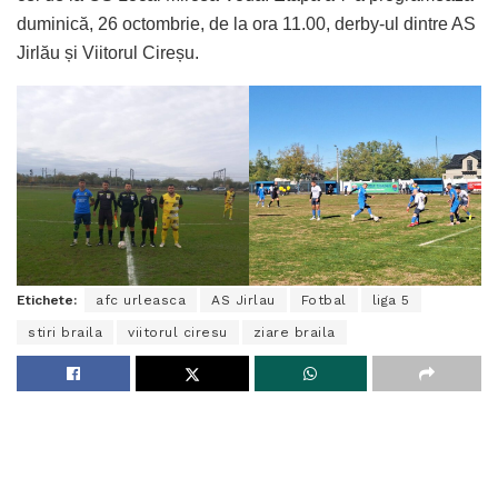
duminică, 26 octombrie, de la ora 11.00, derby-ul dintre AS
Jirlău și Viitorul Cireșu.
Etichete:
afc urleasca
AS Jirlau
Fotbal
liga 5
stiri braila
viitorul ciresu
ziare braila