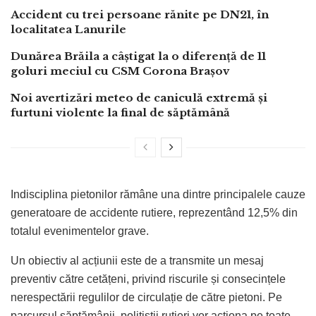
Accident cu trei persoane rănite pe DN21, în
localitatea Lanurile
Dunărea Brăila a câștigat la o diferență de 11
goluri meciul cu CSM Corona Brașov
Noi avertizări meteo de caniculă extremă și
furtuni violente la final de săptămână
Indisciplina pietonilor rămâne una dintre principalele cauze
generatoare de accidente rutiere, reprezentând 12,5% din
totalul evenimentelor grave.
Un obiectiv al acțiunii este de a transmite un mesaj
preventiv către cetățeni, privind riscurile și consecințele
nerespectării regulilor de circulație de către pietoni. Pe
parcursul săptămânii, polițiștii rutieri vor acționa pe toate