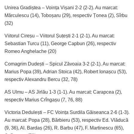
Unirea Gradiștea – Voința Vișani 2-2 (2-2). Au marcat:
Mărculescu (14), Toboșaru (29), respectiv Țonea (2), Sîrbu
(32)
Viitorul Cireșu – Viitorul Șuțești 2-1 (2-1). Au marcat:
Sebastian Turcu (11), George Capbun (26), respectiv
Romeo Anghelache (20)
Comagrim Dudești – Spicul Zăvoaia 3-2 (2-1). Au marcat:
Marius Popa (39), Adrian Stoica (42), Robert Ionașcu (53),
respectiv Alexandru Bercu (32, 78)
AS Ulmu – AS Jirlău 1-3 (1-1). Au marcat: Carapcea (2),
respectiv Marius Crîngașu (7, 76, 88)
Victoria Dedulești – FC Voința Surdila Găiseanca 2-6 (1-3).
Au marcat: Popa (28), Bărbieru (53), respectiv Ed. Vlăducă
(9, 36), Al. Bardaș (26), R. Barbu (47), F. Martinescu (65),