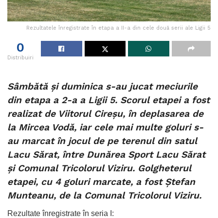
Rezultatele înregistrate în etapa a II-a din cele două serii ale Ligii 5
0
Distribuiri
Sâmbătă și duminica s-au jucat meciurile
din etapa a 2-a a Ligii 5. Scorul etapei a fost
realizat de Viitorul Cireșu, în deplasarea de
la Mircea Vodă, iar cele mai multe goluri s-
au marcat în jocul de pe terenul din satul
Lacu Sărat, între Dunărea Sport Lacu Sărat
și Comunal Tricolorul Viziru. Golgheterul
etapei, cu 4 goluri marcate, a fost Ștefan
Munteanu, de la Comunal Tricolorul Viziru.
Rezultate înregistrate în seria I: