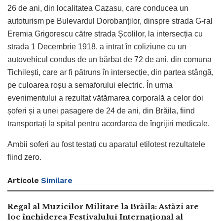
26 de ani, din localitatea Cazasu, care conducea un
autoturism pe Bulevardul Dorobanților, dinspre strada G-ral
Eremia Grigorescu către strada Școlilor, la intersecția cu
strada 1 Decembrie 1918, a intrat în coliziune cu un
autovehicul condus de un bărbat de 72 de ani, din comuna
Tichilești, care ar fi pătruns în intersecție, din partea stângă,
pe culoarea roșu a semaforului electric. În urma
evenimentului a rezultat vătămarea corporală a celor doi
șoferi și a unei pasagere de 24 de ani, din Brăila, fiind
transportați la spital pentru acordarea de îngrijiri medicale.
Ambii soferi au fost testați cu aparatul etilotest rezultatele
fiind zero.
Articole
Similare
Regal al Muzicilor Militare la Brăila: Astăzi are
loc închiderea Festivalului Internațional al