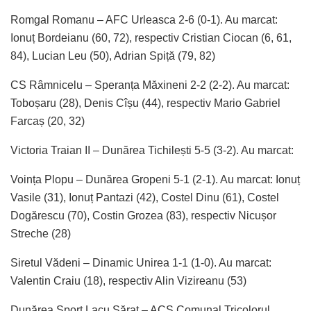
Romgal Romanu – AFC Urleasca 2-6 (0-1). Au marcat:
Ionuț Bordeianu (60, 72), respectiv Cristian Ciocan (6, 61,
84), Lucian Leu (50), Adrian Spiță (79, 82)
CS Râmnicelu – Speranța Măxineni 2-2 (2-2). Au marcat:
Toboșaru (28), Denis Cîșu (44), respectiv Mario Gabriel
Farcaș (20, 32)
Victoria Traian II – Dunărea Tichilești 5-5 (3-2). Au marcat:
Voința Plopu – Dunărea Gropeni 5-1 (2-1). Au marcat: Ionuț
Vasile (31), Ionuț Pantazi (42), Costel Dinu (61), Costel
Dogărescu (70), Costin Grozea (83), respectiv Nicușor
Streche (28)
Siretul Vădeni – Dinamic Unirea 1-1 (1-0). Au marcat:
Valentin Craiu (18), respectiv Alin Vizireanu (53)
Dunărea Sport Lacu Sărat – ACS Comunal Tricolorul