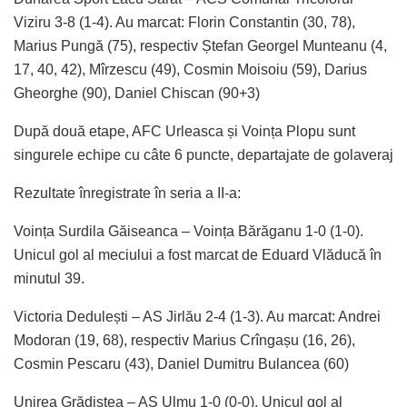
Viziru 3-8 (1-4). Au marcat: Florin Constantin (30, 78),
Marius Pungă (75), respectiv Ștefan Georgel Munteanu (4,
17, 40, 42), Mîrzescu (49), Cosmin Moisoiu (59), Darius
Gheorghe (90), Daniel Chiscan (90+3)
După două etape, AFC Urleasca și Voința Plopu sunt
singurele echipe cu câte 6 puncte, departajate de golaveraj
Rezultate înregistrate în seria a II-a:
Voința Surdila Găiseanca – Voința Bărăganu 1-0 (1-0).
Unicul gol al meciului a fost marcat de Eduard Vlăducă în
minutul 39.
Victoria Dedulești – AS Jirlău 2-4 (1-3). Au marcat: Andrei
Modoran (19, 68), respectiv Marius Crîngașu (16, 26),
Cosmin Pescaru (43), Daniel Dumitru Bulancea (60)
Unirea Grădiștea – AS Ulmu 1-0 (0-0). Unicul gol al