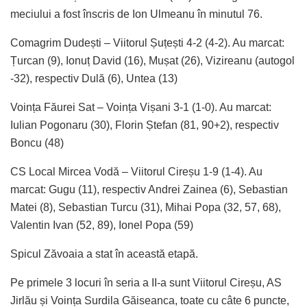
meciului a fost înscris de Ion Ulmeanu în minutul 76.
Comagrim Dudești – Viitorul Șuțești 4-2 (4-2). Au marcat:
Țurcan (9), Ionuț David (16), Mușat (26), Vizireanu (autogol
-32), respectiv Dulă (6), Untea (13)
Voința Făurei Sat – Voința Vișani 3-1 (1-0). Au marcat:
Iulian Pogonaru (30), Florin Ștefan (81, 90+2), respectiv
Boncu (48)
CS Local Mircea Vodă – Viitorul Cireșu 1-9 (1-4). Au
marcat: Gugu (11), respectiv Andrei Zainea (6), Sebastian
Matei (8), Sebastian Turcu (31), Mihai Popa (32, 57, 68),
Valentin Ivan (52, 89), Ionel Popa (59)
Spicul Zăvoaia a stat în această etapă.
Pe primele 3 locuri în seria a II-a sunt Viitorul Cireșu, AS
Jirlău și Voința Surdila Găiseanca, toate cu câte 6 puncte,