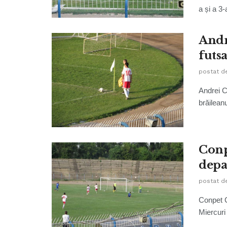
a și a 3-
Andr
futsa
postat d
Andrei C
brăileanu
Conp
depa
postat d
Conpet C
Miercuri 