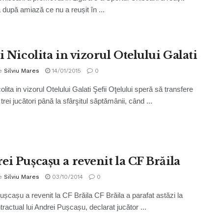
după amiază ce nu a reușit în ...
i Nicolita in vizorul Otelului Galati
e
Silviu Mares
14/01/2015
0
colita in vizorul Otelului Galati Şefii Oţelului speră să transfere
 trei jucători până la sfârşitul săptămânii, când ...
ei Pușcașu a revenit la CF Brăila
e
Silviu Mares
03/10/2014
0
ușcașu a revenit la CF Brăila CF Brăila a parafat astăzi la
ractual lui Andrei Pușcașu, declarat jucător ...