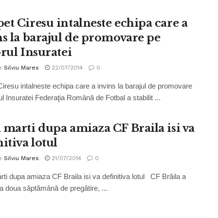
et Ciresu intalneste echipa care a
ns la barajul de promovare pe
orul Insuratei
e
Silviu Mares
22/07/2014
0
iresu intalneste echipa care a invins la barajul de promovare
ul Insuratei Federaţia Română de Fotbal a stabilit ...
 marti dupa amiaza CF Braila isi va
itiva lotul
e
Silviu Mares
21/07/2014
0
ti dupa amiaza CF Braila isi va definitiva lotul CF Brăila a
 a doua săptămână de pregătire, ...