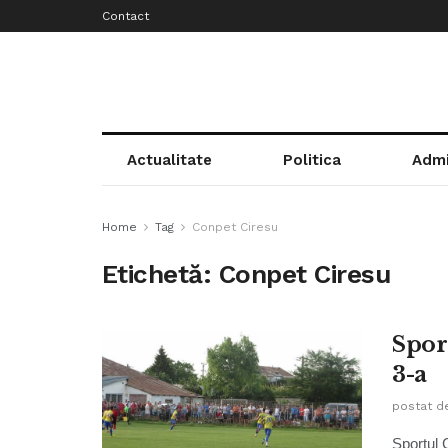
Contact
Actualitate
Politica
Admi
Home
Tag
Conpet Ciresu
Etichetă:
Conpet Ciresu
Spor
3-a
postat d
Sportul 