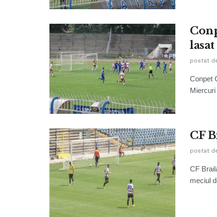
Conp
lasat
postat d
Conpet C
Miercuri
CF Br
postat d
CF Brail
meciul de