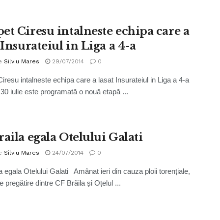
et Ciresu intalneste echipa care a
 Insurateiul in Liga a 4-a
e
Silviu Mares
29/07/2014
0
iresu intalneste echipa care a lasat Insurateiul in Liga a 4-a
 30 iulie este programată o nouă etapă ...
aila egala Otelului Galati
e
Silviu Mares
24/07/2014
0
a egala Otelului Galati Amânat ieri din cauza ploii torențiale,
 pregătire dintre CF Brăila și Oțelul ...