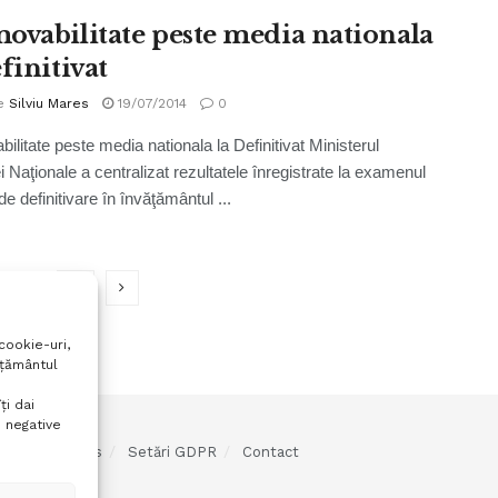
ovabilitate peste media nationala
finitivat
e
Silviu Mares
19/07/2014
0
ilitate peste media nationala la Definitivat Ministerul
i Naţionale a centralizat rezultatele înregistrate la examenul
de definitivare în învăţământul ...
…
11
cookie-uri,
mțământul
ți dai
 negative
olitica cookies
Setări GDPR
Contact