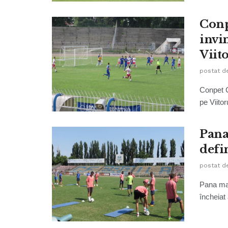
Conp
invi
Viit
postat d
Conpet C
pe Viitor
Pana
defin
postat d
Pana mar
încheiat