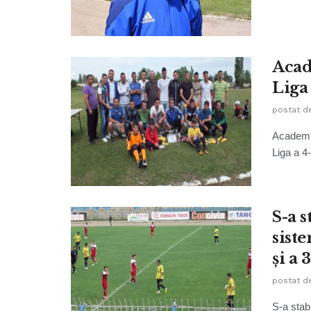
Acad
Liga 
postat d
Academia
Liga a 4
S-a s
sist
și a 
postat d
S-a stabi