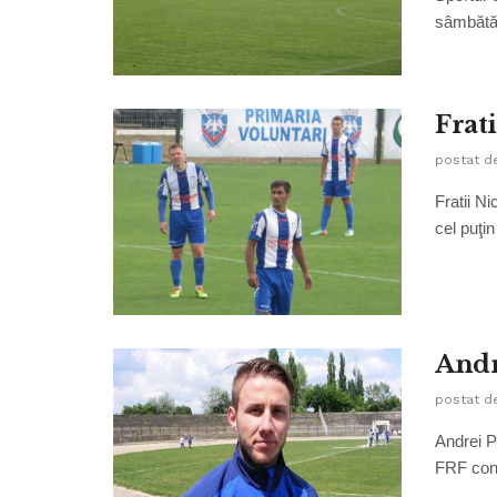
sâmbătă 
Frati
postat d
Fratii Ni
cel puţin
Andr
postat d
Andrei P
FRF cont