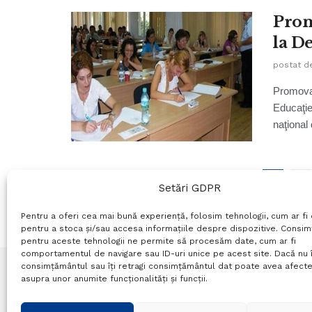
Prom
la De
postat d
Promovab
Educaţie
naţional 
1
2
Setări GDPR
Pentru a oferi cea mai bună experiență, folosim tehnologii, cum ar fi 
pentru a stoca și/sau accesa informațiile despre dispozitive. Consi
pentru aceste tehnologii ne permite să procesăm date, cum ar fi
comportamentul de navigare sau ID-uri unice pe acest site. Dacă nu î
consimțământul sau îți retragi consimțământul dat poate avea afecte
asupra unor anumite funcționalități și funcții.
Termeni si conditii
Politică de confidențialitate
P