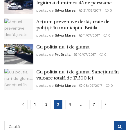
legitimat duminica 45 de persoane
postat de
Silviu Mares
21/08/2017
0
Acţiuni preventive desfăşurate de
poliţişti în municipiul Brăila
postat de
Silviu Mares
11/07/2017
0
Cu politia nu-i de gluma
postat de
ProBraila
10/07/2017
0
Cu politia nu-i de gluma. Sancţiuni în
valoare totală de 17.500 lei
postat de
Silviu Mares
08/07/2017
0
1
2
3
4
…
7