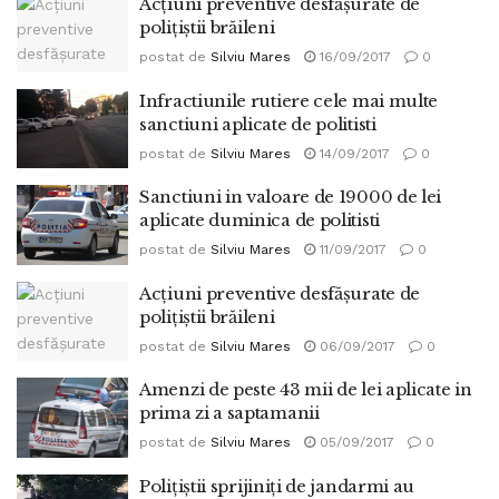
Acţiuni preventive desfăşurate de
poliţiştii brăileni
postat de
Silviu Mares
16/09/2017
0
Infractiunile rutiere cele mai multe
sanctiuni aplicate de politisti
postat de
Silviu Mares
14/09/2017
0
Sanctiuni in valoare de 19000 de lei
aplicate duminica de politisti
postat de
Silviu Mares
11/09/2017
0
Acţiuni preventive desfăşurate de
poliţiştii brăileni
postat de
Silviu Mares
06/09/2017
0
Amenzi de peste 43 mii de lei aplicate in
prima zi a saptamanii
postat de
Silviu Mares
05/09/2017
0
Poliţiştii sprijiniți de jandarmi au