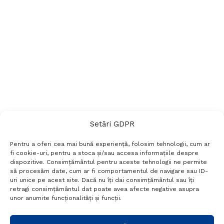
Setări GDPR
Pentru a oferi cea mai bună experiență, folosim tehnologii, cum ar
fi cookie-uri, pentru a stoca și/sau accesa informațiile despre
dispozitive. Consimțământul pentru aceste tehnologii ne permite
să procesăm date, cum ar fi comportamentul de navigare sau ID-
uri unice pe acest site. Dacă nu îți dai consimțământul sau îți
Termeni si conditii
Politică de confidențialitate
retragi consimțământul dat poate avea afecte negative asupra
Politica cookies
Setări GDPR
Contact
unor anumite funcționalități și funcții.