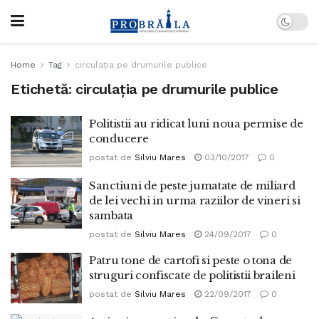
Home
Tag
circulaţia pe drumurile publice
Etichetă:
circulaţia pe drumurile publice
Politistii au ridicat luni noua permise de
conducere
postat de
Silviu Mares
03/10/2017
0
Sanctiuni de peste jumatate de miliard
de lei vechi in urma raziilor de vineri si
sambata
postat de
Silviu Mares
24/09/2017
0
Patru tone de cartofi si peste o tona de
struguri confiscate de politistii braileni
postat de
Silviu Mares
22/09/2017
0