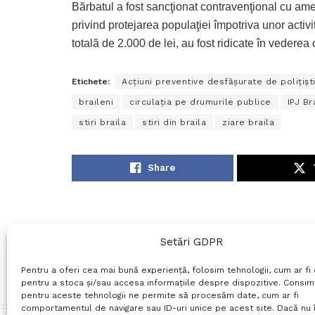
Bărbatul a fost sancţionat contravenţional cu am
privind protejarea populaţiei împotriva unor activit
totală de 2.000 de lei, au fost ridicate în vederea 
Etichete:
Acţiuni preventive desfăşurate de poliţişti
braileni
circulaţia pe drumurile publice
IPJ Br
stiri braila
stiri din braila
ziare braila
Share
Setări GDPR
Pentru a oferi cea mai bună experiență, folosim tehnologii, cum ar fi 
pentru a stoca și/sau accesa informațiile despre dispozitive. Consi
pentru aceste tehnologii ne permite să procesăm date, cum ar fi
comportamentul de navigare sau ID-uri unice pe acest site. Dacă nu î