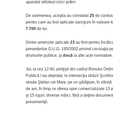
aparatul etilotest cinci şoferi.
De asemenea, aceştia au constatat
25
de contrav
pentru care au fost aplicate sancţiuni în valoare t
7.700
de lei.
Dintre amenzile aplicate
23
au fost pentru încălc
prevederilor O.U.G. 195/2002 privind circulaţia p
drumurile publice, şi
două
la alte acte normative.
Joi, la ora 12:40, poliţişti din cadrul Biroului Ordi
Publică l-au depistat, la intersecţia străzii Şcolilo
strada Ştefan cel Mare, pe un gălăţean, în vârstă
de ani, în timp ce oferea spre comercializare 13 
şi 15 rujuri, diverse mărci, fără a deţine documen
provenienţă.