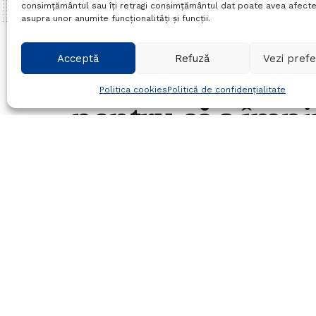
consimțământul sau îți retragi consimțământul dat poate avea afecte
asupra unor anumite funcționalități și funcții.
Home
Actualitate
Acceptă
Refuză
Vezi prefe
Minor de 10 ani 
Politica cookies
Politică de confidențialitate
pentru că a împi
15/09/2017
in
Actualitate
Timp de citire:1 min read