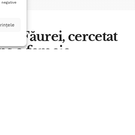
 negative
rințele
din Făurei, cercetat
ns o femeie
A
0
A