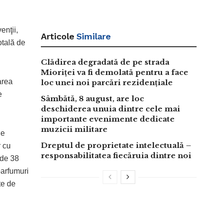
enţii,
Articole
Similare
otală de
Clădirea degradată de pe strada
Mioriței va fi demolată pentru a face
area
loc unei noi parcări rezidențiale
e
Sâmbătă, 8 august, are loc
deschiderea unuia dintre cele mai
importante evenimente dedicate
muzicii militare
ne
Dreptul de proprietate intelectuală –
r cu
responsabilitatea fiecăruia dintre noi
 de 38
parfumuri
te de