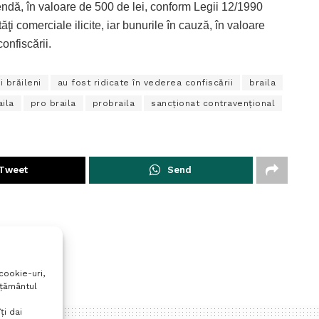
endă, în valoare de 500 de lei, conform Legii 12/1990
ăţi comerciale ilicite, iar bunurile în cauză, în valoare
confiscării.
i brăileni
au fost ridicate în vederea confiscării
braila
aila
pro braila
probraila
sancţionat contravenţional
Tweet
Send
cookie-uri,
mțământul
ți dai