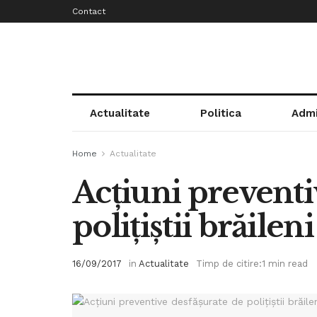
Contact
Actualitate
Politica
Admi
Home
Actualitate
Acţiuni preventi
poliţiştii brăileni
16/09/2017
in
Actualitate
Timp de citire:1 min read