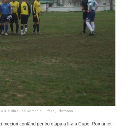
a a II-a din Cupa Romaniei – faza judeteana
i meciuri contând pentru etapa a II-a a Cupei României –