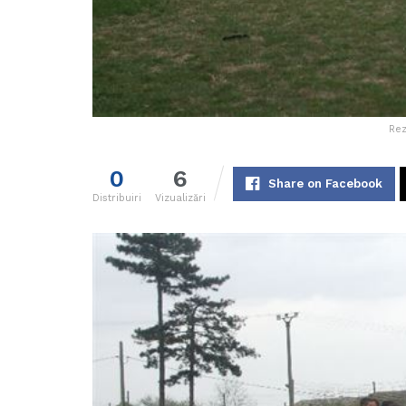
Rez
0
6
Share on Facebook
Distribuiri
Vizualizări