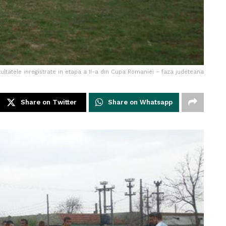
ultatele inregistrate in etapa a II-a din Cupa Romaniei – faza judeteana
Share on Twitter
Share on Whatsapp