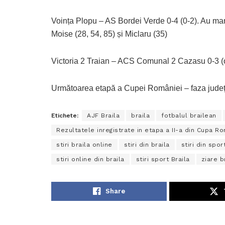
Voința Plopu – AS Bordei Verde 0-4 (0-2). Au mar
Moise (28, 54, 85) și Miclaru (35)
Victoria 2 Traian – ACS Comunal 2 Cazasu 0-3 (
Următoarea etapă a Cupei României – faza județe
Etichete:
AJF Braila
braila
fotbalul brailean
Rezultatele inregistrate in etapa a II-a din Cupa R
stiri braila online
stiri din braila
stiri din spor
stiri online din braila
stiri sport Braila
ziare b
Share