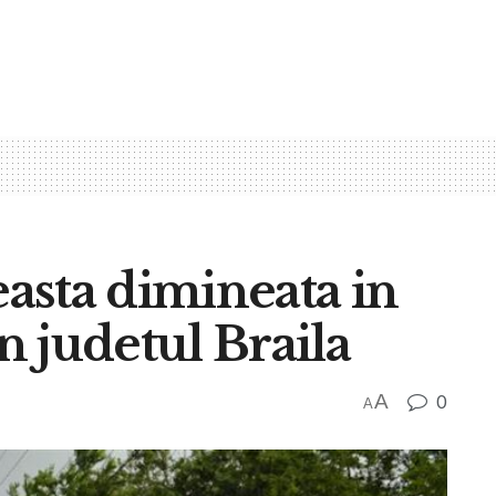
easta dimineata in
in judetul Braila
A
0
A