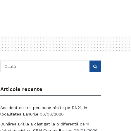
Articole recente
Accident cu trei persoane rănite pe DN21, în
localitatea Lanurile
06/08/2026
Dunărea Brăila a câștigat la o diferență de 11
goluri meciul cu CSM Corona Brașov
06/08/2026