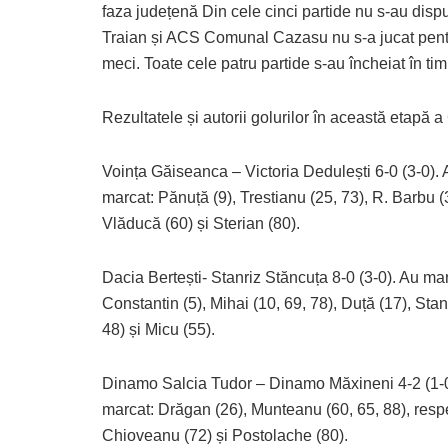
faza județenă Din cele cinci partide nu s-au dispu
Traian și ACS Comunal Cazasu nu s-a jucat pentr
meci. Toate cele patru partide s-au încheiat în ti
Rezultatele și autorii golurilor în această etapă 
Voința Găiseanca – Victoria Dedulești 6-0 (3-0). 
marcat: Pănuță (9), Trestianu (25, 73), R. Barbu (
Vlăducă (60) și Sterian (80).
Dacia Bertești- Stanriz Stăncuța 8-0 (3-0). Au mar
Constantin (5), Mihai (10, 69, 78), Duță (17), Sta
48) și Micu (55).
Dinamo Salcia Tudor – Dinamo Măxineni 4-2 (1-0
marcat: Drăgan (26), Munteanu (60, 65, 88), resp
Chioveanu (72) și Postolache (80).