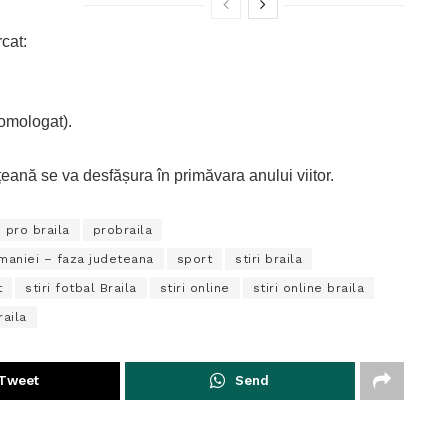
cat:
omologat).
ană se va desfășura în primăvara anului viitor.
pro braila
probraila
omaniei – faza judeteana
sport
stiri braila
t
stiri fotbal Braila
stiri online
stiri online braila
raila
Tweet
Send