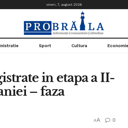
vineri, 7, august 2026
nistratie
Sport
Cultura
Economi
strate in etapa a II-
niei – faza
A
0
A