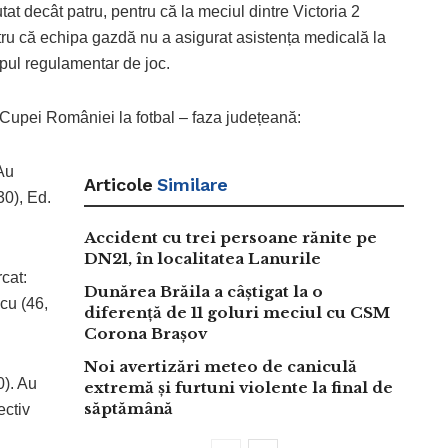
tat decât patru, pentru că la meciul dintre Victoria 2
u că echipa gazdă nu a asigurat asistența medicală la
mpul regulamentar de joc.
a Cupei României la fotbal – faza județeană:
Au
Articole
Similare
30), Ed.
Accident cu trei persoane rănite pe
DN21, în localitatea Lanurile
cat:
Dunărea Brăila a câștigat la o
ncu (46,
diferență de 11 goluri meciul cu CSM
Corona Brașov
Noi avertizări meteo de caniculă
). Au
extremă și furtuni violente la final de
săptămână
ectiv