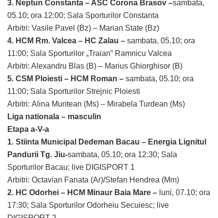
3. Neptun Constanta – ASC Corona Brasov –
sambata,
05.10; ora 12:00; Sala Sporturilor Constanta
Arbitri: Vasile Pavel (Bz) – Marian State (Bz)
4. HCM Rm. Valcea – HC Zalau –
sambata, 05.10; ora
11:00; Sala Sporturilor „Traian” Ramnicu Valcea
Arbitri: Alexandru Blas (B) – Marius Ghiorghisor (B)
5. CSM Ploiesti – HCM Roman –
sambata, 05.10; ora
11:00; Sala Sporturilor Strejnic Ploiesti
Arbitri: Alina Muntean (Ms) – Mirabela Turdean (Ms)
Liga nationala – masculin
Etapa a-V-a
1. Stiinta Municipal Dedeman Bacau – Energia Lignitul
Pandurii Tg. Jiu-
sambata, 05.10; ora 12:30; Sala
Sporturilor Bacau; live DIGISPORT 1
Arbitri: Octavian Fanata (Ar)/Stefan Hendrea (Mm)
2. HC Odorhei – HCM Minaur Baia Mare –
luni, 07.10; ora
17:30; Sala Sporturilor Odorheiu Secuiesc; live
DIGISPORT 2