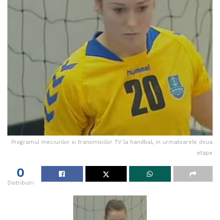
Programul meciurilor si transmisiilor TV la handbal, in urmatoarele doua
etape
0
Distribuiri