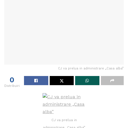
CJ va prelua in administrare „Casa alba”
0
Distribuiri
CJ va prelua in
administrare „Casa alba”