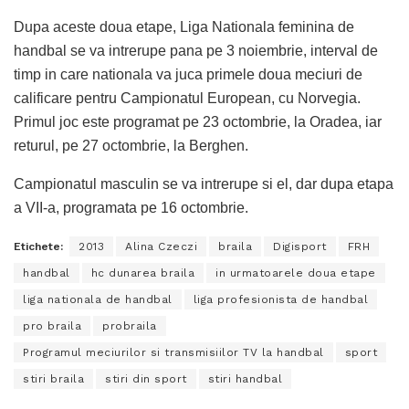
Dupa aceste doua etape, Liga Nationala feminina de
handbal se va intrerupe pana pe 3 noiembrie, interval de
timp in care nationala va juca primele doua meciuri de
calificare pentru Campionatul European, cu Norvegia.
Primul joc este programat pe 23 octombrie, la Oradea, iar
returul, pe 27 octombrie, la Berghen.
Campionatul masculin se va intrerupe si el, dar dupa etapa
a VII-a, programata pe 16 octombrie.
Etichete:
2013
Alina Czeczi
braila
Digisport
FRH
handbal
hc dunarea braila
in urmatoarele doua etape
liga nationala de handbal
liga profesionista de handbal
pro braila
probraila
Programul meciurilor si transmisiilor TV la handbal
sport
stiri braila
stiri din sport
stiri handbal