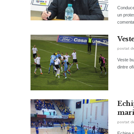
Conducer
un prote
comentato
Vest
postat d
Veste bu
dintre of
Echi
mari
postat d
Echipa s