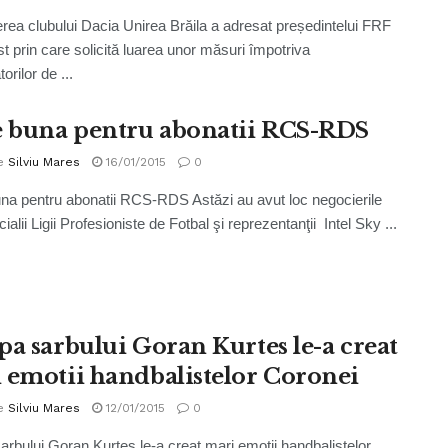
ea clubului Dacia Unirea Brăila a adresat președintelui FRF
st prin care solicită luarea unor măsuri împotriva
rilor de ...
e buna pentru abonatii RCS-RDS
e
Silviu Mares
16/01/2015
0
na pentru abonatii RCS-RDS Astăzi au avut loc negocierile
icialii Ligii Profesioniste de Fotbal şi reprezentanţii Intel Sky ...
pa sarbului Goran Kurtes le-a creat
 emotii handbalistelor Coronei
e
Silviu Mares
12/01/2015
0
arbului Goran Kurtes le-a creat mari emotii handbalistelor