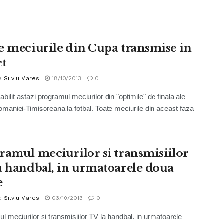
e meciurile din Cupa transmise in
ct
e
Silviu Mares
18/10/2013
0
bilit astazi programul meciurilor din "optimile" de finala ale
maniei-Timisoreana la fotbal. Toate meciurile din aceast faza
ramul meciurilor si transmisiilor
a handbal, in urmatoarele doua
e
e
Silviu Mares
03/10/2013
0
l meciurilor si transmisiilor TV la handbal, in urmatoarele