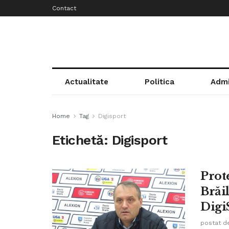
Contact
Actualitate
Politica
Admi
Home
Tag
Digisport
Etichetă:
Digisport
Prot
Brăi
Digi
postat d