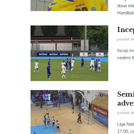
doua eta
Handbal 
Ince
postat d
Incep me
vedere fo
Semi
adve
postat d
Liga Nat
17.00, cu