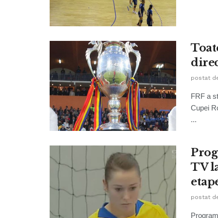
Toat
dire
postat d
FRF a sta
Cupei Ro
...
Prog
TV l
etap
postat d
Programu