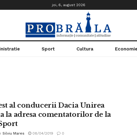
joi, 6, august 2026
nistratie
Sport
Cultura
Economi
est al conducerii Dacia Unirea
la la adresa comentatorilor de la
Sport
e
Silviu Mares
08/04/2019
0