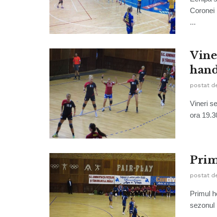
Coronei 
...
Vine
hand
postat d
Vineri se
ora 19.3
Prim
postat d
Primul h
sezonul r