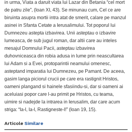
in urma, Viata a daruit viata lui Lazar din Betania “cel mort
de patru zile”, (Ioan XI, 43). Se minunau cum, Cel ce are
biruinta asupra mortii intra atat de smerit, calare pe manzul
asinei in Sfanta Cetate a Ierusalimului. Tot poporul lui
Dumnezeu astepta izbavirea. Unii asteptau o izbavire
lumeasca, de sub jugul roman, dar altii care au inteles
mesajul Domnului Pacii, asteptau izbavirea
duhovniceasca din robia adusa in lume prin neascultarea
lui Adam si a Evei, protoparintii neamului omenesc,
asteptand imparatia lui Dumnezeu, pe Pamant. De aceea,
gasim langa piciorul crucii pe care era rastignit Hristos,
oameni plangand si hainele sfasiindu-si, dar si oameni ai
aceluiasi popor care l-au primit pe Hristos, cu teama,
uimire si nadejde la intrarea in Ierusalim, dar care acum
striga: “Ia-l, Ia-l, Rastigneste-l!” (Ioan 19, 15).
Articole
Similare