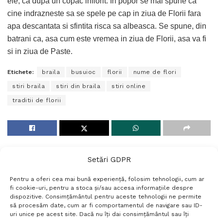
ele, ca dupa un copac inflorit. In popor se mai spune ca
cine indrazneste sa se spele pe cap in ziua de Florii fara
apa descantata si sfintita risca sa albeasca. Se spune, din
batrani ca, asa cum este vremea in ziua de Florii, asa va fi
si in ziua de Paste.
Etichete:
braila
busuioc
florii
nume de flori
stiri braila
stiri din braila
stiri online
traditii de florii
Setări GDPR
Pentru a oferi cea mai bună experiență, folosim tehnologii, cum ar
fi cookie-uri, pentru a stoca și/sau accesa informațiile despre
dispozitive. Consimțământul pentru aceste tehnologii ne permite
să procesăm date, cum ar fi comportamentul de navigare sau ID-
uri unice pe acest site. Dacă nu îți dai consimțământul sau îți