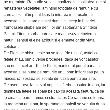
pe morminte. Ramurile verzi simbolizeaza castitatea, dar si
renasterea vegetatiei, amintind totodata de ramurile cu
care a fost intâmpinat Iisus la intrarea in Ierusalim, in
aceasta zi. In seara acestei duminici incep in biserici
frumoasele slujbe ale deniilor din saptamana Sfintelor
Patimi. Fiind o sarbatoare care marcheaza reinvierea
naturii, sensul ei este atribuit si elementelor din viata
cotidiana.
De Florii se obisnuieste sa se faca “de ursita”, astfel ca
fetele aflau, prin diverse procedee, daca se vor casatori
sau nu in acel an. Tot de Florii, martisorul purtat pana in
aceasta zi se pune pe ramurile unui pom inflorit sau pe un
maces, iar zestrea se scoate din casa pentru aerisire.
De asemenea, la miezul noptii se fierbe busuioc in apa, iar
dimineata fetele se spala pe cap cu aceasta fiertura, ca sa
le creasca parul frumos si stralucitor. Ce ramane se toarna
la radacina unui par, in speranta ca baietii se vor uita dupa