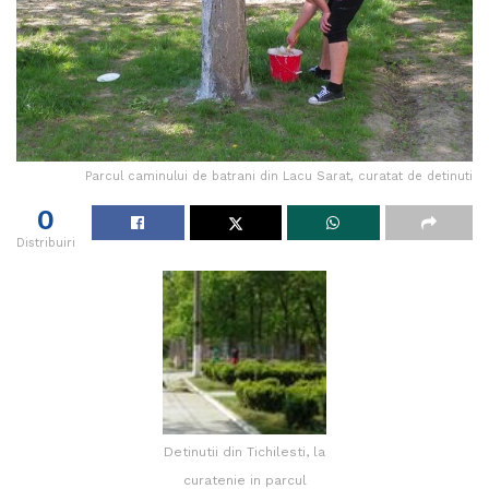
Parcul caminului de batrani din Lacu Sarat, curatat de detinuti
0
Distribuiri
Detinutii din Tichilesti, la
curatenie in parcul