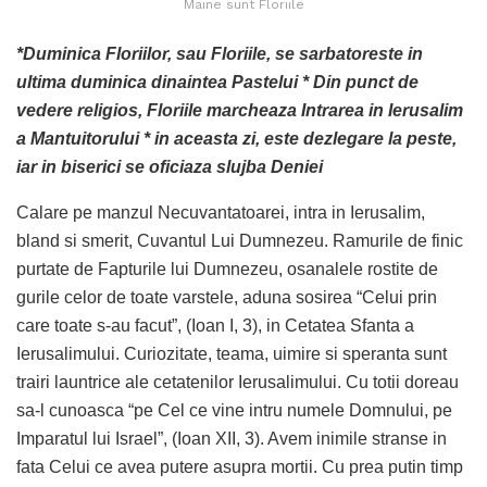
Maine sunt Floriile
*Duminica Floriilor, sau Floriile, se sarbatoreste in
ultima duminica dinaintea Pastelui * Din punct de
vedere religios, Floriile marcheaza Intrarea in Ierusalim
a Mantuitorului * in aceasta zi, este dezlegare la peste,
iar in biserici se oficiaza slujba Deniei
Calare pe manzul Necuvantatoarei, intra in Ierusalim,
bland si smerit, Cuvantul Lui Dumnezeu. Ramurile de finic
purtate de Fapturile lui Dumnezeu, osanalele rostite de
gurile celor de toate varstele, aduna sosirea “Celui prin
care toate s-au facut”, (Ioan I, 3), in Cetatea Sfanta a
Ierusalimului. Curiozitate, teama, uimire si speranta sunt
trairi launtrice ale cetatenilor Ierusalimului. Cu totii doreau
sa-l cunoasca “pe Cel ce vine intru numele Domnului, pe
Imparatul lui Israel”, (Ioan XII, 3). Avem inimile stranse in
fata Celui ce avea putere asupra mortii. Cu prea putin timp