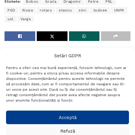
Etichete:
Boboc
braila
Dragomir
Petre
PNL
PSD
Rizea
rotaru
stancu
stiri
tudose
UNPR
usl
Varga
Setări GDPR
Pentru a oferi cea mai bună experiență, folosim tehnologii, cum ar
fi cookie-uri, pentru a stoca și/sau accesa informațiile despre
dispozitive. Consimțământul pentru aceste tehnologii ne permite
să procesăm date, cum ar fi comportamentul de navigare sau ID-
uri unice pe acest site. Dacă nu îți dai consimțământul sau îți
Termeni si conditii
Politică de confidențialitate
retragi consimțământul dat poate avea afecte negative asupra
Politica cookies
Setări GDPR
Contact
unor anumite funcționalități și funcții.
Telefon:
+40 788 760 194
Acceptă
Refuză