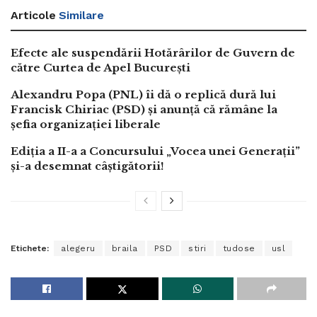
Articole
Similare
Efecte ale suspendării Hotărârilor de Guvern de
către Curtea de Apel București
Alexandru Popa (PNL) îi dă o replică dură lui
Francisk Chiriac (PSD) și anunță că rămâne la
șefia organizației liberale
Ediția a II-a a Concursului „Vocea unei Generații”
și-a desemnat câștigătorii!
Etichete:
alegeru
braila
PSD
stiri
tudose
usl