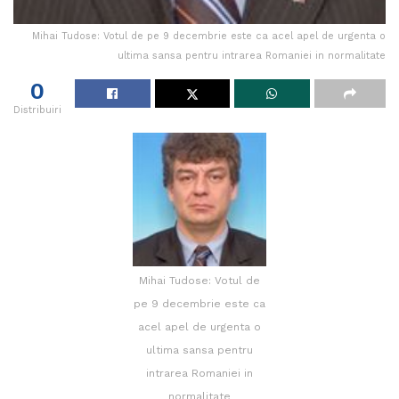
Mihai Tudose: Votul de pe 9 decembrie este ca acel apel de urgenta o
ultima sansa pentru intrarea Romaniei in normalitate
0
Distribuiri
Mihai Tudose: Votul de
pe 9 decembrie este ca
acel apel de urgenta o
ultima sansa pentru
intrarea Romaniei in
normalitate