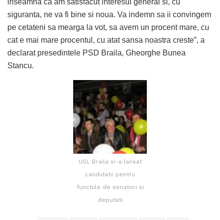
inseamna ca am satisfacut interesul general si, cu
siguranta, ne va fi bine si noua. Va indemn sa ii convingem
pe cetateni sa mearga la vot, sa avem un procent mare, cu
cat e mai mare procentul, cu atat sansa noastra creste”, a
declarat presedintele PSD Braila, Gheorghe Bunea
Stancu.
USL Braila si-a lansat
candidatii pentru
functiile de senatori si
deputati