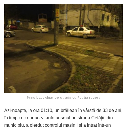
Prins baut chiar pe strada cu Politia rutiera
Azi-noapte, la ora 01:10, un brăilean în vârstă de 33 de ani,
în timp ce conducea autoturismul pe strada Cetăţii, din
municipiu, a pierdut controlul maşinii şi a intrat într-un