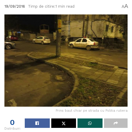
A
19/09/2016
Timp de citire:1 min read
A
Prins baut chiar pe strada cu Politia rutiera
0
Distribuiri