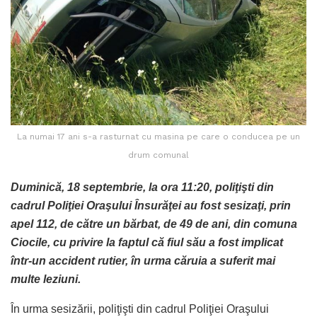
La numai 17 ani s-a rasturnat cu masina pe care o conducea pe un
drum comunal
Duminică, 18 septembrie, la ora 11:20, poliţişti din
cadrul Poliţiei Oraşului Însurăţei au fost sesizaţi, prin
apel 112, de către un bărbat, de 49 de ani, din comuna
Ciocile, cu privire la faptul că fiul său a fost implicat
într-un accident rutier, în urma căruia a suferit mai
multe leziuni.
În urma sesizării, poliţişti din cadrul Poliţiei Oraşului