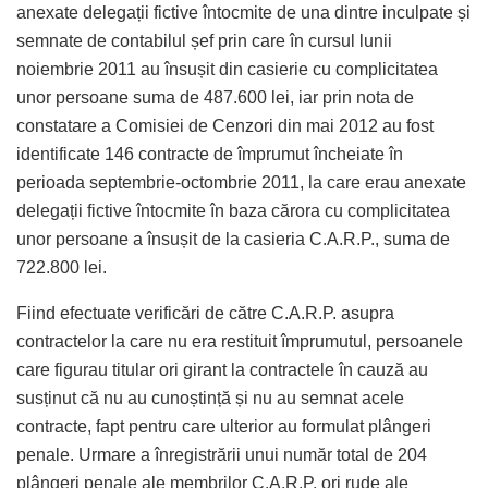
anexate delegații fictive întocmite de una dintre inculpate și
semnate de contabilul șef prin care în cursul lunii
noiembrie 2011 au însușit din casierie cu complicitatea
unor persoane suma de 487.600 lei, iar prin nota de
constatare a Comisiei de Cenzori din mai 2012 au fost
identificate 146 contracte de împrumut încheiate în
perioada septembrie-octombrie 2011, la care erau anexate
delegații fictive întocmite în baza cărora cu complicitatea
unor persoane a însușit de la casieria C.A.R.P., suma de
722.800 lei.
Fiind efectuate verificări de către C.A.R.P. asupra
contractelor la care nu era restituit împrumutul, persoanele
care figurau titular ori girant la contractele în cauză au
susținut că nu au cunoștință și nu au semnat acele
contracte, fapt pentru care ulterior au formulat plângeri
penale. Urmare a înregistrării unui număr total de 204
plângeri penale ale membrilor C.A.R.P. ori rude ale