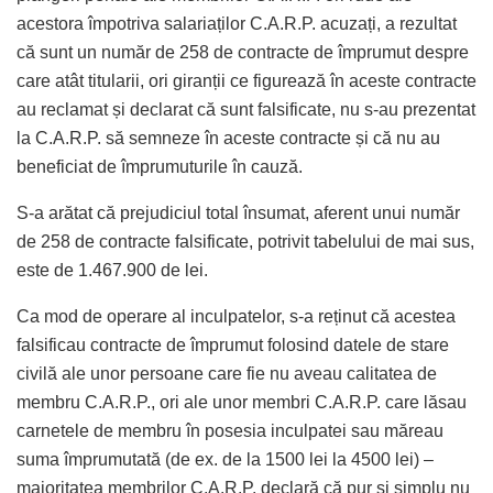
acestora împotriva salariaților C.A.R.P. acuzați, a rezultat
că sunt un număr de 258 de contracte de împrumut despre
care atât titularii, ori giranții ce figurează în aceste contracte
au reclamat și declarat că sunt falsificate, nu s-au prezentat
la C.A.R.P. să semneze în aceste contracte și că nu au
beneficiat de împrumuturile în cauză.
S-a arătat că prejudiciul total însumat, aferent unui număr
de 258 de contracte falsificate, potrivit tabelului de mai sus,
este de 1.467.900 de lei.
Ca mod de operare al inculpatelor, s-a reținut că acestea
falsificau contracte de împrumut folosind datele de stare
civilă ale unor persoane care fie nu aveau calitatea de
membru C.A.R.P., ori ale unor membri C.A.R.P. care lăsau
carnetele de membru în posesia inculpatei sau măreau
suma împrumutată (de ex. de la 1500 lei la 4500 lei) –
majoritatea membrilor C.A.R.P. declară că pur și simplu nu