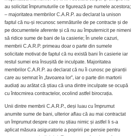
au solicitat împrumuturile ce figurează pe numele acestora;
– majoritatea membrilor C.A.R.P. au declarat la unison
faptul că nu-și recunosc semnăturile de pe contracte și de
pe documentele aferente și că nu au împuternicit pe nimeni
să ridice sume de bani de la casierie; În unele cazuri,
membrii C.A.R.P. primeau doar o parte din sumele
solicitate motivat de faptul că nu există bani în casierie iar
restul sumei era însușită de inculpate. Majoritatea
membrilor C.A.R.P. au declarat că nu îi cunosc pe giranții
care au semnat în „favoarea lor”, iar o parte din martorii
audiați au arătat că știau că una dintre inculpate se ocupă
cu întocmirea contractelor, ocolind astfel birocrația.
Unii dintre membrii C.A.R.P., deși luau cu împrumut
anumite sume de bani, ulterior aflau că au mai contractat
un împrumut despre care nu știau nimic și astfel li s-a
aplicat măsura asiguratorie a popririi pe pensie pentru