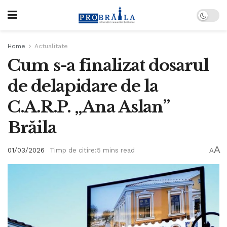
Home
Actualitate
Cum s-a finalizat dosarul
de delapidare de la
C.A.R.P. „Ana Aslan”
Brăila
A
01/03/2026
Timp de citire:5 mins read
A