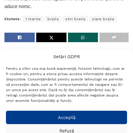
aduce noroc.
Etichete:
1 martie
braila
stiri braila
ziare braila
Setări GDPR
Pentru a oferi cea mai bună experiență, folosim tehnologii, cum ar
fi cookie-uri, pentru a stoca și/sau accesa informațiile despre
dispozitive. Consimțământul pentru aceste tehnologii ne permite
să procesăm date, cum ar fi comportamentul de navigare sau ID-
uri unice pe acest site. Dacă nu îți dai consimțământul sau îți
Termeni si conditii
Politică de confidențialitate
retragi consimțământul dat poate avea afecte negative asupra
Politica cookies
Setări GDPR
Contact
unor anumite funcționalități și funcții.
Telefon:
+40 788 760 194
Acceptă
Refuză