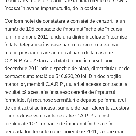
modificarea datei de planificare la plată membrilor CAR, a
încasat în avans împrumuturile, de la casierie.
Conform notei de constatare a comisiei de cenzori, la un
număr de 105 contracte de împrumut încheiate în cursul
lunii noiembrie 2011, unde una dintre inculpate întocmise
în fals delegații și însușise banii cu complicitatea mai
multor persoane care au ridicat banii de la casierie,
C.A.R.P. Ana Aslan a achitat din nou în cursul lunii
decembrie 2011 prin dispoziție de plată, direct titularilor de
contract suma totală de 546.920,20 lei. Din declarațiile
martorilor, membrii C.A.R.P., titulari ai acestor contracte, a
rezultat că aceștia își însușesc cererile de împrumut
formulate, își recunosc semnăturile depuse pe formularul
de contract și au încasat sumele de bani aferente acestora.
Fiind extinse verificările de către C.A.R.P. au fost
identificate 107 contracte de împrumut încheiate în
perioada lunilor octombrie–noiembrie 2011, la care erau