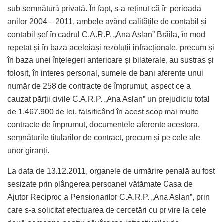
sub semnătură privată. În fapt, s-a reținut că în perioada
anilor 2004 – 2011, ambele având calitățile de contabil și
contabil șef în cadrul C.A.R.P. „Ana Aslan” Brăila, în mod
repetat și în baza aceleiași rezoluții infracționale, precum și
în baza unei înțelegeri anterioare și bilaterale, au sustras și
folosit, în interes personal, sumele de bani aferente unui
număr de 258 de contracte de împrumut, aspect ce a
cauzat părții civile C.A.R.P. „Ana Aslan” un prejudiciu total
de 1.467.900 de lei, falsificând în acest scop mai multe
contracte de împrumut, documentele aferente acestora,
semnăturile titularilor de contract, precum și pe cele ale
unor giranți.
La data de 13.12.2011, organele de urmărire penală au fost
sesizate prin plângerea persoanei vătămate Casa de
Ajutor Reciproc a Pensionarilor C.A.R.P. „Ana Aslan”, prin
care s-a solicitat efectuarea de cercetări cu privire la cele