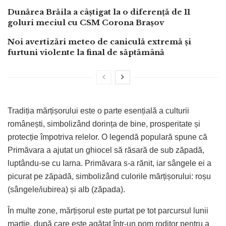
Dunărea Brăila a câștigat la o diferență de 11
goluri meciul cu CSM Corona Brașov
Noi avertizări meteo de caniculă extremă și
furtuni violente la final de săptămână
Tradiția mărțișorului este o parte esențială a culturii
românești, simbolizând dorința de bine, prosperitate și
protecție împotriva relelor. O legendă populară spune că
Primăvara a ajutat un ghiocel să răsară de sub zăpadă,
luptându-se cu Iarna. Primăvara s-a rănit, iar sângele ei a
picurat pe zăpadă, simbolizând culorile mărțișorului: roșu
(sângele/iubirea) și alb (zăpada).
În multe zone, mărțișorul este purtat pe tot parcursul lunii
martie, după care este agățat într-un pom roditor pentru a