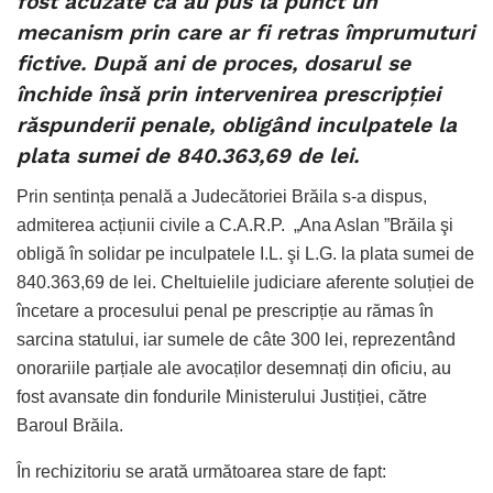
fost acuzate că au pus la punct un
mecanism prin care ar fi retras împrumuturi
fictive. După ani de proces, dosarul se
închide însă prin intervenirea prescripției
răspunderii penale, obligând inculpatele la
plata sumei de 840.363,69 de lei.
Prin sentința penală a Judecătoriei Brăila s-a dispus,
admiterea acțiunii civile a C.A.R.P. „Ana Aslan ”Brăila şi
obligă în solidar pe inculpatele I.L. şi L.G. la plata sumei de
840.363,69 de lei. Cheltuielile judiciare aferente soluției de
încetare a procesului penal pe prescripție au rămas în
sarcina statului, iar sumele de câte 300 lei, reprezentând
onorariile parțiale ale avocaților desemnați din oficiu, au
fost avansate din fondurile Ministerului Justiției, către
Baroul Brăila.
În rechizitoriu se arată următoarea stare de fapt: