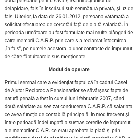
două persoane pentru săvârșirea infracțiunilor de
delapidare, fals în înscrisuri sub semnătură privată, și uz de
fals. Ulterior, la data de 26.01.2012, persoana vătămată a
solicitat efectuarea de cercetări față de o altă salariată. În
perioada următoare au fost formulate mai multe plângeri de
către membrii C.A.R.P. prin care s-a reclamat întocmirea,
„în fals”, pe numele acestora, a unor contracte de împrumut
de către făptuitoarele sus-menționate.
Modul de operare
Primul semnal care a evidențiat faptul că în cadrul Casei
de Ajutor Reciproc a Pensionarilor se săvârșesc fapte de
natură penală a fost în cursul lunii februarie 2007, când
două salariate au sesizat conducerea C.A.R.P. că salariata
ce avea funcția de contabilă principală, în mod frecvent și
într-o perioadă îndelungată a sustras cererile de împrumut
ale membrilor C.A.R. ce erau aprobate la plată și prin