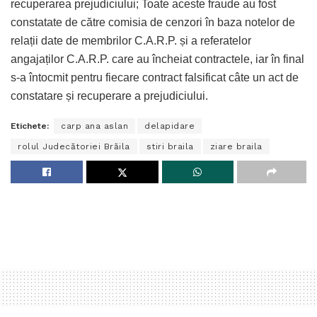
recuperarea prejudiciului; Toate aceste fraude au fost
constatate de către comisia de cenzori în baza notelor de
relații date de membrilor C.A.R.P. și a referatelor
angajaților C.A.R.P. care au încheiat contractele, iar în final
s-a întocmit pentru fiecare contract falsificat câte un act de
constatare și recuperare a prejudiciului.
Etichete:
carp ana aslan
delapidare
rolul Judecătoriei Brăila
stiri braila
ziare braila