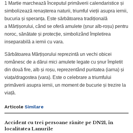
1 Martie marchează începutul primăverii calendaristice și
simbolizează renașterea naturii, triumful vieții asupra iernii,
bucuria și speranța. Este sărbătoarea tradițională
a Mărțișorului, când se oferă amulete (șnur alb-roșu) pentru
noroc, sănătate și protecție, simbolizând împletirea
inseparabilă a iernii cu vara.
Sărbătoarea Mărțișorului reprezintă un vechi obicei
românesc de a dărui mici amulete legate cu șnur împletit
din două fire, alb și roșu, reprezentând puritatea (iarna) și
viața/dragostea (vara). Este o celebrare a triumfului
primăverii asupra iernii, un moment de bucurie și trezire la
viață.
Articole
Similare
Accident cu trei persoane rănite pe DN21, în
localitatea Lanurile