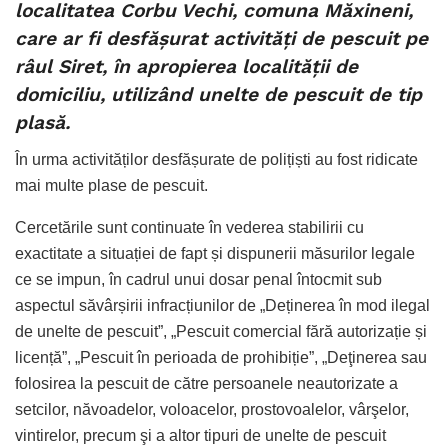
localitatea Corbu Vechi, comuna Măxineni,
care ar fi desfășurat activități de pescuit pe
râul Siret, în apropierea localității de
domiciliu, utilizând unelte de pescuit de tip
plasă.
În urma activităților desfășurate de polițiști au fost ridicate
mai multe plase de pescuit.
Cercetările sunt continuate în vederea stabilirii cu
exactitate a situației de fapt și dispunerii măsurilor legale
ce se impun, în cadrul unui dosar penal întocmit sub
aspectul săvârșirii infracțiunilor de „Deținerea în mod ilegal
de unelte de pescuit”, „Pescuit comercial fără autorizație și
licență”, „Pescuit în perioada de prohibiție”, „Deţinerea sau
folosirea la pescuit de către persoanele neautorizate a
setcilor, năvoadelor, voloacelor, prostovoalelor, vârşelor,
vintirelor, precum şi a altor tipuri de unelte de pescuit