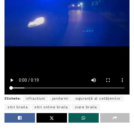
Etichete:
infractiuni
jandarmi
siguranță al cetățenilor
stiri braila
stiri online braila
ziare braila