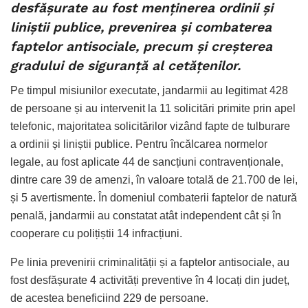
desfășurate au fost menținerea ordinii și
liniștii publice, prevenirea și combaterea
faptelor antisociale, precum și creșterea
gradului de siguranță al cetățenilor.
Pe timpul misiunilor executate, jandarmii au legitimat 428
de persoane și au intervenit la 11 solicitări primite prin apel
telefonic, majoritatea solicitărilor vizând fapte de tulburare
a ordinii și liniștii publice. Pentru încălcarea normelor
legale, au fost aplicate 44 de sancțiuni contravenționale,
dintre care 39 de amenzi, în valoare totală de 21.700 de lei,
și 5 avertismente. În domeniul combaterii faptelor de natură
penală, jandarmii au constatat atât independent cât și în
cooperare cu polițiștii 14 infracțiuni.
Pe linia prevenirii criminalității și a faptelor antisociale, au
fost desfășurate 4 activități preventive în 4 locați din județ,
de acestea beneficiind 229 de persoane.