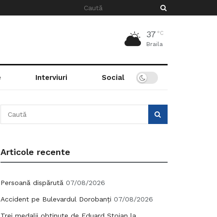
37
°C
Braila
e
Interviuri
Social
Articole recente
Persoană dispărută
07/08/2026
Accident pe Bulevardul Dorobanți
07/08/2026
Trei medalii obținute de Eduard Stoian la