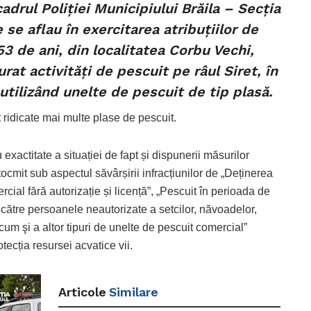
cadrul Poliției Municipiului Brăila – Secția
e se aflau în exercitarea atribuțiilor de
53 de ani, din localitatea Corbu Vechi,
at activități de pescuit pe râul Siret, în
 utilizând unelte de pescuit de tip plasă.
st ridicate mai multe plase de pescuit.
 exactitate a situației de fapt și dispunerii măsurilor
ocmit sub aspectul săvârșirii infracțiunilor de „Deținerea
cial fără autorizație și licență”, „Pescuit în perioada de
e către persoanele neautorizate a setcilor, năvoadelor,
ecum şi a altor tipuri de unelte de pescuit comercial”
tecția resursei acvatice vii.
Articole
Similare