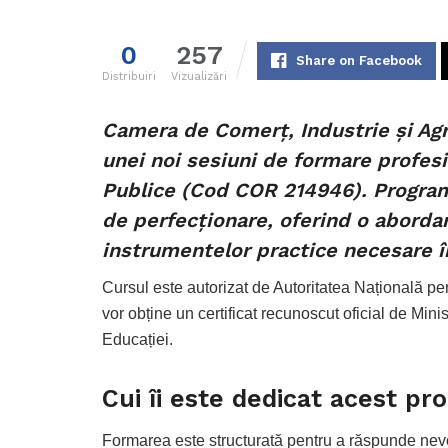
0
257
Share on Facebook
Distribuiri
Vizualizări
Camera de Comerț, Industrie și Agr
unei noi sesiuni de formare profesi
Publice (Cod COR 214946). Program
de perfecționare, oferind o abordar
instrumentelor practice necesare 
Cursul este autorizat de Autoritatea Națională pent
vor obține un certificat recunoscut oficial de Minis
Educației.
Cui îi este dedicat acest p
Formarea este structurată pentru a răspunde nevo