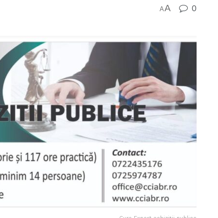
A
0
A