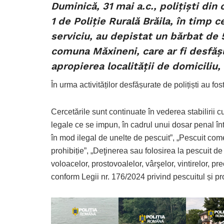
Duminică, 31 mai a.c., polițiști din 
1 de Poliție Rurală Brăila, în timp c
serviciu, au depistat un bărbat de 
comuna Măxineni, care ar fi desfășur
apropierea localității de domiciliu,
În urma activităților desfășurate de polițiști au fo
Cercetările sunt continuate în vederea stabilirii cu
legale ce se impun, în cadrul unui dosar penal înt
în mod ilegal de unelte de pescuit”, „Pescuit comer
prohibiție”, „Deţinerea sau folosirea la pescuit d
voloacelor, prostovoalelor, vârşelor, vintirelor, pr
conform Legii nr. 176/2024 privind pescuitul și pro