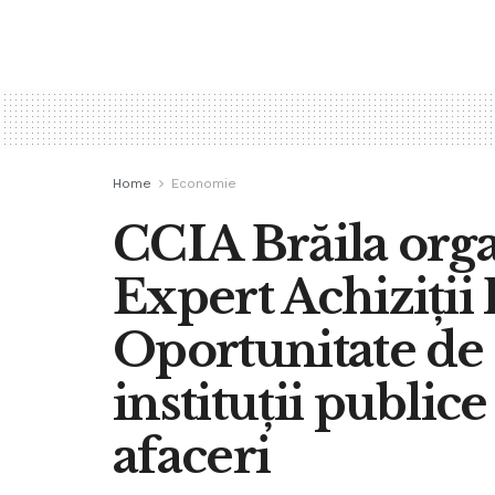
Home
Economie
CCIA Brăila orga
Expert Achiziții 
Oportunitate de 
instituții public
afaceri