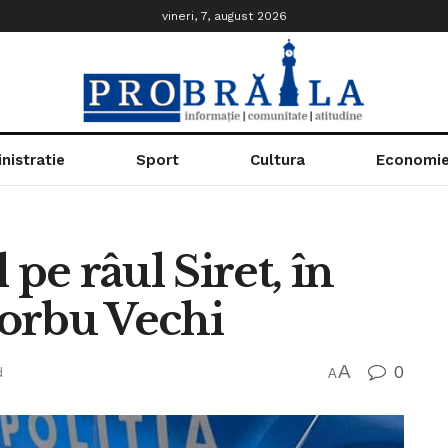
vineri, 7, august 2026
nistratie
Sport
Cultura
Economi
 pe râul Siret, în
Corbu Vechi
A
0
d
A