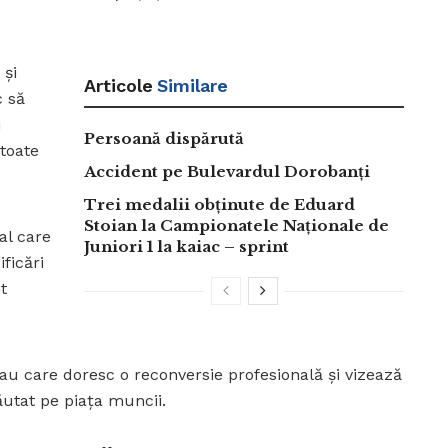
 și
Articole
Similare
c să
i
Persoană dispărută
 toate
Accident pe Bulevardul Dorobanți
Trei medalii obținute de Eduard
Stoian la Campionatele Naționale de
al care
Juniori 1 la kaiac – sprint
ficări
nt
au care doresc o reconversie profesională și vizează
ăutat pe piața muncii.