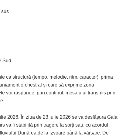
 sus
e Sud
e ca structură (tempo, melodie, ritm, caracter); prima
aniament orchestral și care să exprime zona
le vor răspunde, prin conținut, mesajului transmis prin
e.
ulie 2026. În ziua de 23 iulie 2026 se va desfășura Gala
s va fi stabilită prin tragere la sorți sau, cu acordul
 fluviului Dunărea de la izvoare până la vărsare. De