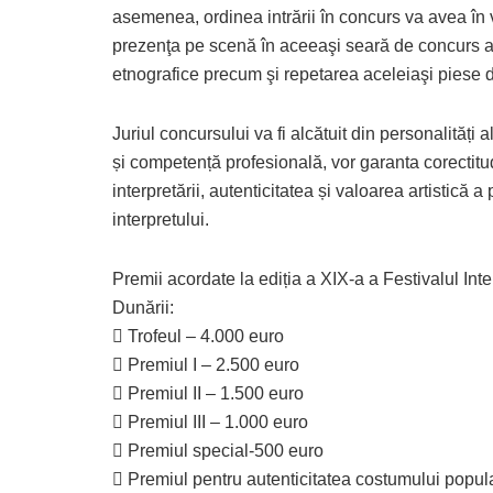
asemenea, ordinea intrării în concurs va avea în v
prezenţa pe scenă în aceeaşi seară de concurs a 
etnografice precum şi repetarea aceleiaşi piese 
Juriul concursului va fi alcătuit din personalități al
și competență profesională, vor garanta corectitu
interpretării, autenticitatea și valoarea artistică 
interpretului.
Premii acordate la ediția a XIX-a a Festivalul In
Dunării:
 Trofeul – 4.000 euro
 Premiul I – 2.500 euro
 Premiul II – 1.500 euro
 Premiul III – 1.000 euro
 Premiul special-500 euro
 Premiul pentru autenticitatea costumului popula