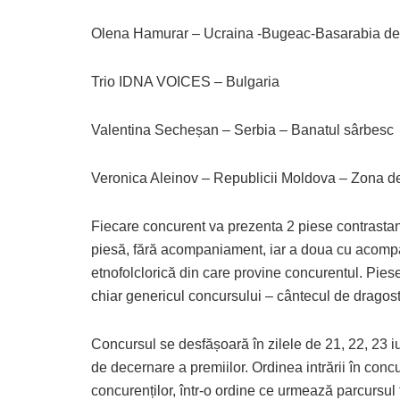
Olena Hamurar – Ucraina -Bugeac-Basarabia de
Trio IDNA VOICES – Bulgaria
Valentina Secheșan – Serbia – Banatul sârbesc
Veronica Aleinov – Republicii Moldova – Zona d
Fiecare concurent va prezenta 2 piese contrastant
piesă, fără acompaniament, iar a doua cu acomp
etnofolclorică din care provine concurentul. Piese
chiar genericul concursului – cântecul de dragost
Concursul se desfășoară în zilele de 21, 22, 23 i
de decernare a premiilor. Ordinea intrării în concur
concurenților, într-o ordine ce urmează parcursul