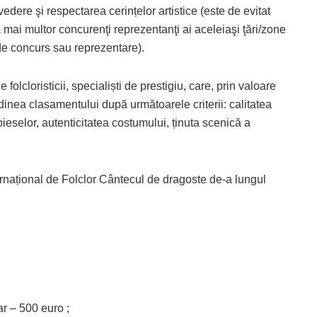
edere şi respectarea cerințelor artistice (este de evitat
mai multor concurenţi reprezentanţi ai aceleiaşi ţări/zone
de concurs sau reprezentare).
e folcloristicii, specialiști de prestigiu, care, prin valoare
dinea clasamentului după următoarele criterii: calitatea
a pieselor, autenticitatea costumului, ținuta scenică a
ternațional de Folclor Cântecul de dragoste de-a lungul
r – 500 euro ;