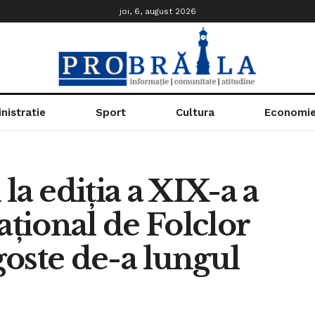
joi, 6, august 2026
nistratie
Sport
Cultura
Economi
la ediția a XIX-a a
ațional de Folclor
oste de-a lungul