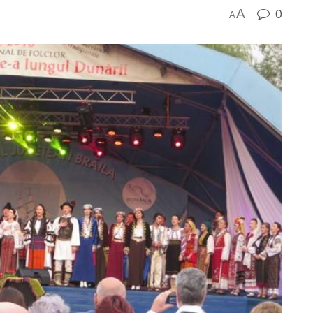
A
0
A