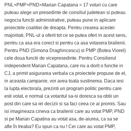
PNL+PMP+PND+Marian Capatana = 17 voturi cu care
puteau alege un presedinte de consiliul judetean si puteau
negocia funcții administrative, puteau pune in aplicare
proiectele coalitiei de dreapta. Pentru crearea acestei
majoritati, PNL-ul a oferit tot ce se putea oferi in acest sens,
pentru ca asa era corect si pentru ca asa votasera brailenii.
Pentru PND (Simona Draghincescu) si PMP (Botea Viorel)
cele doua functii de vicepresedinte. Pentru Consilierul
independent Marian Capatana, care nu a dorit o functie in
CJ, a primit asigurarea verbala ca proiectele propuse de el,
in aceasta campanie, vor avea toata sustinerea. Daca iesi
la lupta electorala, prezinti un program politic pentru care
esti votat, e normal ca votantul sa-si doresca sa obtii un
post din care sa iei decizii si sa faci ceea ce ai promis. Sau
isi imagineaza cineva ca brailenii care au votat PMP, PND
si pe Marian Capatina au votat asa, de-aiurea, ca sa se
afle în treaba? Eu spun ca nu ! Cei care au votat PMP,