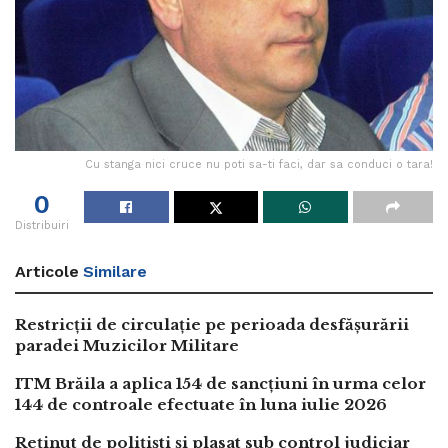
Cu stanga nici cruce nu poti sa-ti faci, dar sa conduci o tara!
0
Distribuiri
Articole
Similare
Restricții de circulație pe perioada desfășurării
paradei Muzicilor Militare
ITM Brăila a aplica 154 de sancțiuni în urma celor
144 de controale efectuate în luna iulie 2026
Reținut de polițiști și plasat sub control judiciar