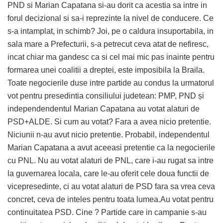
PND si Marian Capatana si-au dorit ca acestia sa intre in
forul decizional si sa-i reprezinte la nivel de conducere. Ce
s-a intamplat, in schimb? Joi, pe o caldura insuportabila, in
sala mare a Prefecturii, s-a petrecut ceva atat de nefiresc,
incat chiar ma gandesc ca si cel mai mic pas inainte pentru
formarea unei coalitii a dreptei, este imposibila la Braila.
Toate negocierile duse intre partide au condus la urmatorul
vot pentru presedintia consiliului judetean: PMP, PND și
independendentul Marian Capatana au votat alaturi de
PSD+ALDE. Si cum au votat? Fara a avea nicio pretentie.
Niciunii n-au avut nicio pretentie. Probabil, independentul
Marian Capatana a avut aceeasi pretentie ca la negocierile
cu PNL. Nu au votat alaturi de PNL, care i-au rugat sa intre
la guvernarea locala, care le-au oferit cele doua functii de
vicepresedinte, ci au votat alaturi de PSD fara sa vrea ceva
concret, ceva de inteles pentru toata lumea.Au votat pentru
continuitatea PSD. Cine ? Partide care in campanie s-au