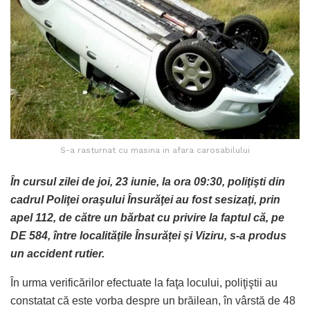
S-a rasturnat cu masina in afara carosabilului
În cursul zilei de joi, 23 iunie, la ora 09:30, poliţişti din
cadrul Poliţei oraşului Însurăţei au fost sesizaţi, prin
apel 112, de către un bărbat cu privire la faptul că, pe
DE 584, între localităţile Însurăței şi Viziru, s-a produs
un accident rutier.
În urma verificărilor efectuate la faţa locului, poliţiştii au
constatat că este vorba despre un brăilean, în vârstă de 48