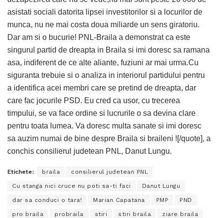
asistati sociali datorita lipsei investitorilor si a locurilor de
munca, nu ne mai costa doua miliarde un sens giratoriu.
Dar am si o bucurie! PNL-Braila a demonstrat ca este
singurul partid de dreapta in Braila si imi doresc sa ramana
asa, indiferent de ce alte aliante, fuziuni ar mai urma.Cu
siguranta trebuie si o analiza in interiorul partidului pentru
a identifica acei membri care se pretind de dreapta, dar
care fac jocurile PSD. Eu cred ca usor, cu trecerea
timpului, se va face ordine si lucrurile o sa devina clare
pentru toata lumea. Va doresc multa sanate si imi doresc
sa auzim numai de bine despre Braila si braileni ![/quote], a
conchis consilierul judetean PNL, Danut Lungu.
Etichete:
braila
consilierul judetean PNL
Cu stanga nici cruce nu poti sa-ti faci
Danut Lungu
dar sa conduci o tara!
Marian Capatana
PMP
PND
pro braila
probraila
stiri
stiri braila
ziare braila