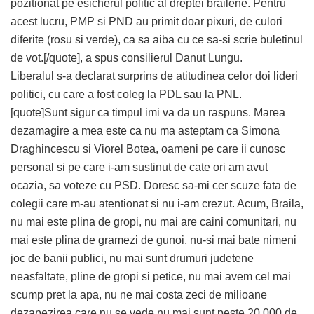
pozitionat pe esicherul politic al dreptei brailene. Pentru
acest lucru, PMP si PND au primit doar pixuri, de culori
diferite (rosu si verde), ca sa aiba cu ce sa-si scrie buletinul
de vot.[/quote], a spus consilierul Danut Lungu.
Liberalul s-a declarat surprins de atitudinea celor doi lideri
politici, cu care a fost coleg la PDL sau la PNL.
[quote]Sunt sigur ca timpul imi va da un raspuns. Marea
dezamagire a mea este ca nu ma asteptam ca Simona
Draghincescu si Viorel Botea, oameni pe care ii cunosc
personal si pe care i-am sustinut de cate ori am avut
ocazia, sa voteze cu PSD. Doresc sa-mi cer scuze fata de
colegii care m-au atentionat si nu i-am crezut. Acum, Braila,
nu mai este plina de gropi, nu mai are caini comunitari, nu
mai este plina de gramezi de gunoi, nu-si mai bate nimeni
joc de banii publici, nu mai sunt drumuri judetene
neasfaltate, pline de gropi si petice, nu mai avem cel mai
scump pret la apa, nu ne mai costa zeci de milioane
dezapezirea care nu se vede,nu mai sunt peste 20 000 de