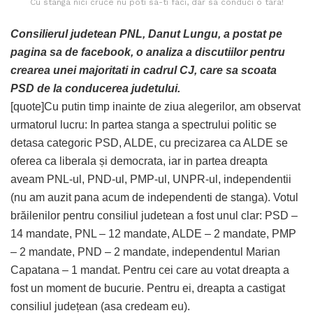
Cu stanga nici cruce nu poti sa-ti faci, dar sa conduci o tara!
Consilierul judetean PNL, Danut Lungu, a postat pe
pagina sa de facebook, o analiza a discutiilor pentru
crearea unei majoritati in cadrul CJ, care sa scoata
PSD de la conducerea judetului.
[quote]Cu putin timp inainte de ziua alegerilor, am observat
urmatorul lucru: In partea stanga a spectrului politic se
detasa categoric PSD, ALDE, cu precizarea ca ALDE se
oferea ca liberala și democrata, iar in partea dreapta
aveam PNL-ul, PND-ul, PMP-ul, UNPR-ul, independentii
(nu am auzit pana acum de independenti de stanga). Votul
brăilenilor pentru consiliul judetean a fost unul clar: PSD –
14 mandate, PNL – 12 mandate, ALDE – 2 mandate, PMP
– 2 mandate, PND – 2 mandate, independentul Marian
Capatana – 1 mandat. Pentru cei care au votat dreapta a
fost un moment de bucurie. Pentru ei, dreapta a castigat
consiliul județean (asa credeam eu).