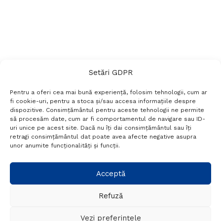
Setări GDPR
Pentru a oferi cea mai bună experiență, folosim tehnologii, cum ar
fi cookie-uri, pentru a stoca și/sau accesa informațiile despre
dispozitive. Consimțământul pentru aceste tehnologii ne permite
să procesăm date, cum ar fi comportamentul de navigare sau ID-
uri unice pe acest site. Dacă nu îți dai consimțământul sau îți
Termeni si conditii
Politică de confidențialitate
retragi consimțământul dat poate avea afecte negative asupra
Politica cookies
Setări GDPR
Contact
unor anumite funcționalități și funcții.
Telefon:
+40 788 760 194
Acceptă
Refuză
© Probr.ro 2022. Created by
I
MCreative.ro
.
Vezi preferințele