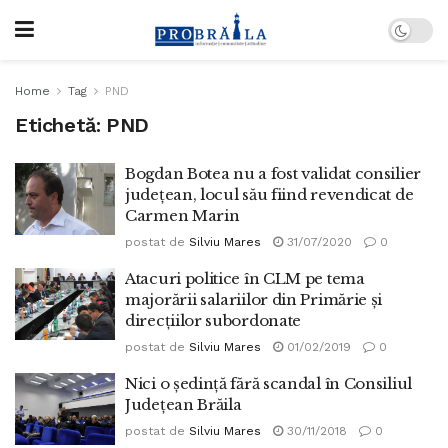
Home
Tag
PND
Etichetă:
PND
Bogdan Botea nu a fost validat consilier
județean, locul său fiind revendicat de
Carmen Marin
postat de
Silviu Mares
31/07/2020
0
Atacuri politice în CLM pe tema
majorării salariilor din Primărie și
direcțiilor subordonate
postat de
Silviu Mares
01/02/2019
0
Nici o ședință fără scandal în Consiliul
Județean Brăila
postat de
Silviu Mares
30/11/2018
0