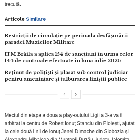
trecută.
Articole
Similare
Restricții de circulație pe perioada desfășurării
paradei Muzicilor Militare
ITM Brăila a aplica 154 de sancțiuni în urma celor
144 de controale efectuate în luna iulie 2026
Reținut de polițiști și plasat sub control judiciar
pentru amenințare și tulburarea liniștii publice
Meciul din etapa a doua a play-outului Ligii a 3-a va fi
arbitrat la centru de Robert Ionuț Stanciu din Ploiești, ajutat
la cele două linii de Ionuț Jenel Dimache din Slobozia și
Alexandru Mihalcea din Muntenii Buzău, județul Ialomița.