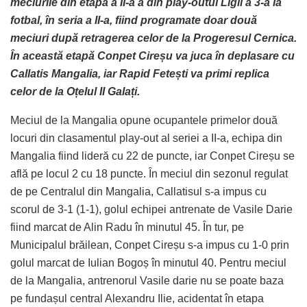
meciurile din etapa a II-a a din play-outul Ligii a 3-a la
fotbal, în seria a II-a, fiind programate doar două
meciuri după retragerea celor de la Progeresul Cernica.
În această etapă Conpet Cireșu va juca în deplasare cu
Callatis Mangalia, iar Rapid Fetești va primi replica
celor de la Oțelul II Galați.
Meciul de la Mangalia opune ocupantele primelor două
locuri din clasamentul play-out al seriei a II-a, echipa din
Mangalia fiind lideră cu 22 de puncte, iar Conpet Cireșu se
află pe locul 2 cu 18 puncte. În meciul din sezonul regulat
de pe Centralul din Mangalia, Callatisul s-a impus cu
scorul de 3-1 (1-1), golul echipei antrenate de Vasile Darie
fiind marcat de Alin Radu în minutul 45. În tur, pe
Municipalul brăilean, Conpet Cireșu s-a impus cu 1-0 prin
golul marcat de Iulian Bogoș în minutul 40. Pentru meciul
de la Mangalia, antrenorul Vasile darie nu se poate baza
pe fundașul central Alexandru Ilie, acidentat în etapa