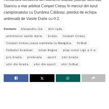
Stanciu a mai arbitrat Conpet Cireșu în meciul din turul
campionatului cu Dunărea Călărași, pierdut de echipa
antrenată de Vasile Darie cu 0-2.
Etichete:
Alexandru ilie
Alin radu
antrenorul vasile darie
braila
Conpet Ciresu
Conpet Ciresu joaca sambata la Mangalia
Fotbal
fotbalul brailean
Iulian Bogos
play-outul Ligii a 3-a
pro braila
probraila
sport
stiri braila
stiri din braila
stiri din sport
stiri fotbal