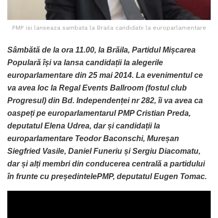
PMP isi lanseaza sambata la Braila candidatii la europarlamentare
Sâmbătă de la ora 11.00, la Brăila, Partidul Mișcarea
Populară își va lansa candidații la alegerile
europarlamentare din 25 mai 2014. La evenimentul ce
va avea loc la Regal Events Ballroom (fostul club
Progresul) din Bd. Independenței nr 282, îi va avea ca
oaspeți pe europarlamentarul PMP Cristian Preda,
deputatul Elena Udrea, dar și candidații la
europarlamentare Teodor Baconschi, Mureșan
Siegfried Vasile, Daniel Funeriu și Sergiu Diacomatu,
dar și alți membri din conducerea centrală a partidului
în frunte cu președintelePMP, deputatul Eugen Tomac.