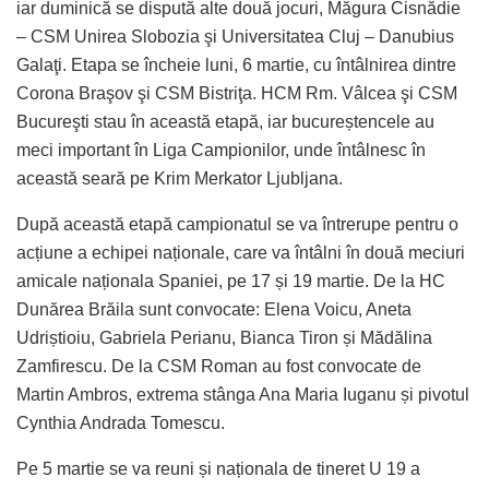
iar duminică se dispută alte două jocuri, Măgura Cisnădie
– CSM Unirea Slobozia şi Universitatea Cluj – Danubius
Galaţi. Etapa se încheie luni, 6 martie, cu întâlnirea dintre
Corona Braşov şi CSM Bistriţa. HCM Rm. Vâlcea şi CSM
Bucureşti stau în această etapă, iar bucureștencele au
meci important în Liga Campionilor, unde întâlnesc în
această seară pe Krim Merkator Ljubljana.
După această etapă campionatul se va întrerupe pentru o
acțiune a echipei naționale, care va întâlni în două meciuri
amicale naționala Spaniei, pe 17 și 19 martie. De la HC
Dunărea Brăila sunt convocate: Elena Voicu, Aneta
Udriștioiu, Gabriela Perianu, Bianca Tiron și Mădălina
Zamfirescu. De la CSM Roman au fost convocate de
Martin Ambros, extrema stânga Ana Maria Iuganu și pivotul
Cynthia Andrada Tomescu.
Pe 5 martie se va reuni și naționala de tineret U 19 a