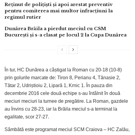
Reținut de polițiști și apoi arestat preventiv
pentru comiterea mai multor infracțiuni la
regimul rutier
Dunărea Brăila a pierdut meciul cu CSM
București și s-a clasat pe locul 2 la Cupa Dunărea
În tur, HC Dunărea a câștigat la Roman cu 20-18 (10-8)
prin golurile marcate de: Tiron 8, Perianu 4, Tănasie 2,
Tătar 2, Udriștioiu 2, Lipară 1, Krnic 1. În pauza din
decembrie 2016 cele două echipe s-au întâlnit în două
meciuri meciuri la turnee de pregătire. La Roman, gazdele
au învins cu 28-23, iar la Brăila meciul s-a terminat la
egalitate, scor 27-27.
Sâmbătă este programat meciul SCM Craiova – HC Zalău,