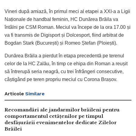
Vineri după amiază, în primul meci al etapei a XXI-a a Ligii
Naționale de handbal feminin, HC Dunărea Brăila va
întâlni pe CSM Roman. Meciul va începe de la ora 17.00 și
va fi transmis de Digisport și Dolcesport, fiind arbitrat de
Bogdan Stark (București) și Romeo Ștefan (Ploiești).
Dunărea Brăila a pierdut în etapa precedentă pe terenul
celor de la HC Zalău, în timp ce ehipa din Roman a reușit
să întrerupă seria neagră, cu trei înfrângeri consecutive,
câștigând pe teren propriu meciul cu Corona Brașov.
Articole
Similare
Recomandări ale jandarmilor brăileni pentru
comportamentul cetățenilor pe timpul
desfășurării evenimentelor dedicate Zilelor
Brăilei