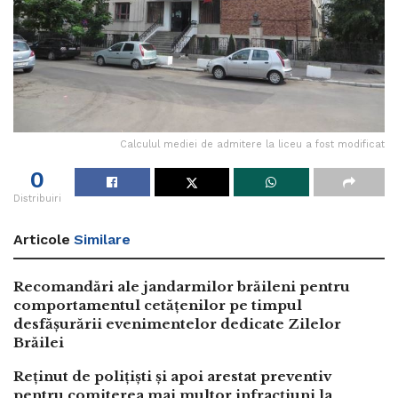
Calculul mediei de admitere la liceu a fost modificat
0
Distribuiri
Articole
Similare
Recomandări ale jandarmilor brăileni pentru
comportamentul cetățenilor pe timpul
desfășurării evenimentelor dedicate Zilelor
Brăilei
Reținut de polițiști și apoi arestat preventiv
pentru comiterea mai multor infracțiuni la