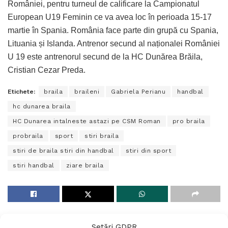
României, pentru turneul de calificare la Campionatul
European U19 Feminin ce va avea loc în perioada 15-17
martie în Spania. România face parte din grupă cu Spania,
Lituania și Islanda. Antrenor secund al naționalei României
U 19 este antrenorul secund de la HC Dunărea Brăila,
Cristian Cezar Preda.
Etichete:
braila
braileni
Gabriela Perianu
handbal
hc dunarea braila
HC Dunarea intalneste astazi pe CSM Roman
pro braila
probraila
sport
stiri braila
stiri de braila stiri din handbal
stiri din sport
stiri handbal
ziare braila
Setări GDPR