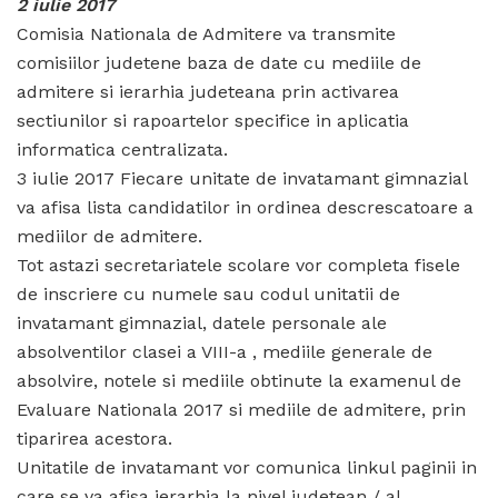
2 iulie 2017
Comisia Nationala de Admitere va transmite
comisiilor judetene baza de date cu mediile de
admitere si ierarhia judeteana prin activarea
sectiunilor si rapoartelor specifice in aplicatia
informatica centralizata.
3 iulie 2017 Fiecare unitate de invatamant gimnazial
va afisa lista candidatilor in ordinea descrescatoare a
mediilor de admitere.
Tot astazi secretariatele scolare vor completa fisele
de inscriere cu numele sau codul unitatii de
invatamant gimnazial, datele personale ale
absolventilor clasei a VIII-a , mediile generale de
absolvire, notele si mediile obtinute la examenul de
Evaluare Nationala 2017 si mediile de admitere, prin
tiparirea acestora.
Unitatile de invatamant vor comunica linkul paginii in
care se va afisa ierarhia la nivel judetean / al