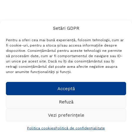
Setări GDPR
Pentru a oferi cea mai bună experiență, folosim tehnologii, cum ar
fi cookie-uri, pentru a stoca și/sau accesa informațiile despre
dispozitive. Consimțământul pentru aceste tehnologii ne permite
să procesăm date, cum ar fi comportamentul de navigare sau ID-
uri unice pe acest site. Dacă nu îți dai consimțământul sau îți
Termeni si conditii
Politică de confidențialitate
retragi consimțământul dat poate avea afecte negative asupra
Politica cookies
Setări GDPR
Contact
unor anumite funcționalități și funcții.
Telefon:
+40 788 760 194
Acceptă
Refuză
© Probr.ro 2022. Created by
I
MCreative.ro
.
Vezi preferințele
Politica cookies
Politică de confidențialitate