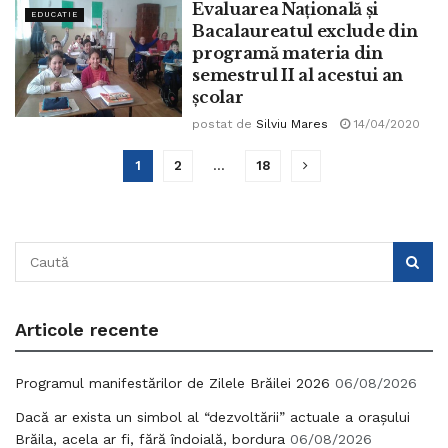
Evaluarea Națională și
EDUCATIE
Bacalaureatul exclude din
programă materia din
semestrul II al acestui an
școlar
postat de
Silviu Mares
14/04/2020
1
2
…
18
Articole recente
Programul manifestărilor de Zilele Brăilei 2026
06/08/2026
Dacă ar exista un simbol al “dezvoltării” actuale a orașului
Brăila, acela ar fi, fără îndoială, bordura
06/08/2026