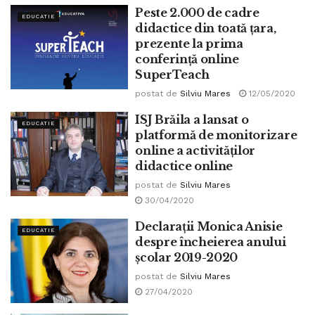
Peste 2.000 de cadre
EDUCATIE
didactice din toată țara,
prezente la prima
conferință online
SuperTeach
postat de
Silviu Mares
12/05/2020
ISJ Brăila a lansat o
EDUCATIE
platformă de monitorizare
online a activităților
didactice online
postat de
Silviu Mares
30/04/2020
Declarații Monica Anisie
EDUCATIE
despre încheierea anului
școlar 2019-2020
postat de
Silviu Mares
27/04/2020