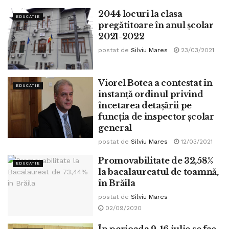
2044 locuri la clasa
EDUCATIE
pregătitoare în anul școlar
2021-2022
postat de
Silviu Mares
23/03/2021
Viorel Botea a contestat în
EDUCATIE
instanță ordinul privind
încetarea detașării pe
funcția de inspector școlar
general
postat de
Silviu Mares
12/03/2021
Promovabilitate de 32,58%
EDUCATIE
la bacalaureatul de toamnă,
în Brăila
postat de
Silviu Mares
02/09/2020