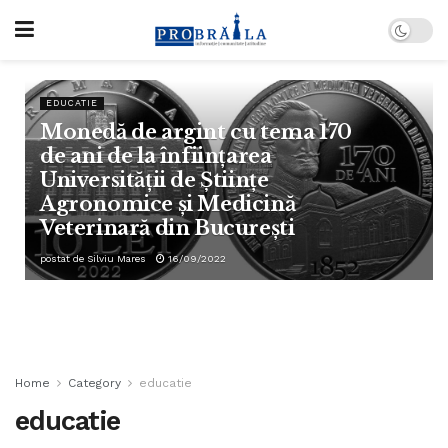
EDUCATIE
Monedă de argint cu tema 170
de ani de la înființarea
Universității de Științe
Agronomice și Medicină
Veterinară din București
postat de
Silviu Mares
16/09/2022
Home
Category
educatie
educatie