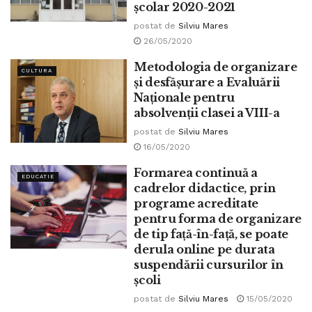
școlar 2020-2021
postat de
Silviu Mares
26/05/2020
Metodologia de organizare
CULTURA
și desfășurare a Evaluării
Naționale pentru
absolvenții clasei a VIII-a
postat de
Silviu Mares
16/05/2020
Formarea continuă a
EDUCATIE
cadrelor didactice, prin
programe acreditate
pentru forma de organizare
de tip față-în-față, se poate
derula online pe durata
suspendării cursurilor în
școli
postat de
Silviu Mares
15/05/2020