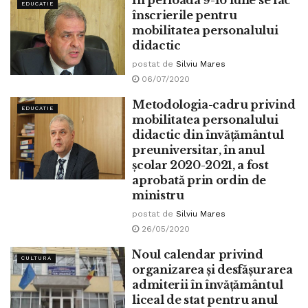
În perioada 9-16 iulie se fac
EDUCATIE
înscrierile pentru
mobilitatea personalului
didactic
postat de
Silviu Mares
06/07/2020
Metodologia-cadru privind
EDUCATIE
mobilitatea personalului
didactic din învățământul
preuniversitar, în anul
școlar 2020-2021, a fost
aprobată prin ordin de
ministru
postat de
Silviu Mares
26/05/2020
Noul calendar privind
CULTURA
organizarea și desfășurarea
admiterii în învățământul
liceal de stat pentru anul