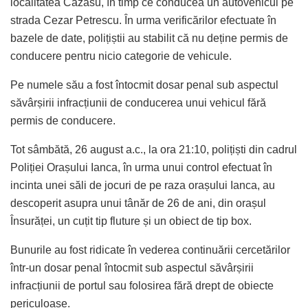
localitatea Cazasu, în timp ce conducea un autovehicul pe
strada Cezar Petrescu. În urma verificărilor efectuate în
bazele de date, polițiștii au stabilit că nu deține permis de
conducere pentru nicio categorie de vehicule.
Pe numele său a fost întocmit dosar penal sub aspectul
săvârșirii infracțiunii de conducerea unui vehicul fără
permis de conducere.
Tot sâmbătă, 26 august a.c., la ora 21:10, polițiști din cadrul
Poliției Orașului Ianca, în urma unui control efectuat în
incinta unei săli de jocuri de pe raza orașului Ianca, au
descoperit asupra unui tânăr de 26 de ani, din orașul
Însurăței, un cuțit tip fluture și un obiect de tip box.
Bunurile au fost ridicate în vederea continuării cercetărilor
într-un dosar penal întocmit sub aspectul săvârșirii
infracțiunii de portul sau folosirea fără drept de obiecte
periculoase.