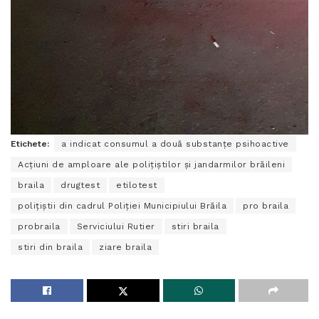
Etichete:
a indicat consumul a două substanțe psihoactive
Acțiuni de amploare ale polițiștilor și jandarmilor brăileni
braila
drugtest
etilotest
polițiștii din cadrul Poliției Municipiului Brăila
pro braila
probraila
Serviciului Rutier
stiri braila
stiri din braila
ziare braila