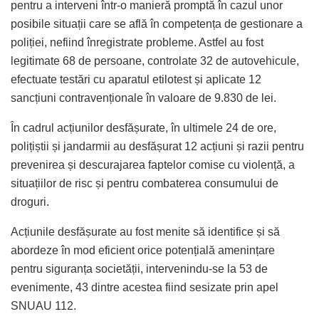
pentru a interveni într-o manieră promptă în cazul unor
posibile situații care se află în competența de gestionare a
poliției, nefiind înregistrate probleme. Astfel au fost
legitimate 68 de persoane, controlate 32 de autovehicule,
efectuate testări cu aparatul etilotest și aplicate 12
sancțiuni contravenționale în valoare de 9.830 de lei.
În cadrul acțiunilor desfășurate, în ultimele 24 de ore,
polițiștii și jandarmii au desfășurat 12 acțiuni și razii pentru
prevenirea și descurajarea faptelor comise cu violență, a
situațiilor de risc și pentru combaterea consumului de
droguri.
Acțiunile desfășurate au fost menite să identifice și să
abordeze în mod eficient orice potențială amenințare
pentru siguranța societății, intervenindu-se la 53 de
evenimente, 43 dintre acestea fiind sesizate prin apel
SNUAU 112.