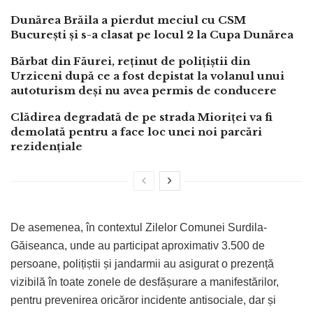
Dunărea Brăila a pierdut meciul cu CSM
București și s-a clasat pe locul 2 la Cupa Dunărea
Bărbat din Făurei, reținut de polițiștii din
Urziceni după ce a fost depistat la volanul unui
autoturism deși nu avea permis de conducere
Clădirea degradată de pe strada Mioriței va fi
demolată pentru a face loc unei noi parcări
rezidențiale
De asemenea, în contextul Zilelor Comunei Surdila-
Găiseanca, unde au participat aproximativ 3.500 de
persoane, polițiștii și jandarmii au asigurat o prezență
vizibilă în toate zonele de desfășurare a manifestărilor,
pentru prevenirea oricăror incidente antisociale, dar și