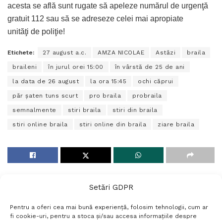
acesta se află sunt rugate să apeleze numărul de urgenţă
gratuit 112 sau să se adreseze celei mai apropiate
unităţi de poliţie!
Etichete:
27 august a.c.
AMZA NICOLAE
Astăzi
braila
braileni
în jurul orei 15:00
în vârstă de 25 de ani
la data de 26 august
la ora 15:45
ochi căprui
păr șaten tuns scurt
pro braila
probraila
semnalmente
stiri braila
stiri din braila
stiri online braila
stiri online din braila
ziare braila
Setări GDPR
Pentru a oferi cea mai bună experiență, folosim tehnologii, cum ar
fi cookie-uri, pentru a stoca și/sau accesa informațiile despre