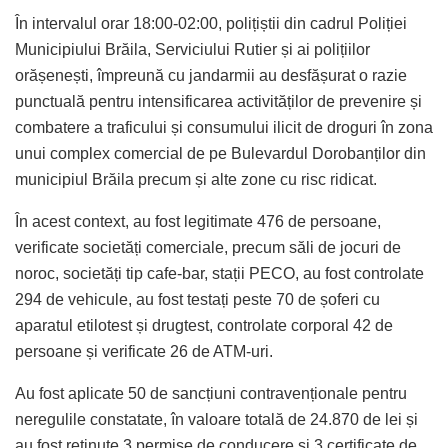
În intervalul orar 18:00-02:00, polițiștii din cadrul Poliției
Municipiului Brăila, Serviciului Rutier și ai polițiilor
orășenești, împreună cu jandarmii au desfășurat o razie
punctuală pentru intensificarea activităților de prevenire și
combatere a traficului și consumului ilicit de droguri în zona
unui complex comercial de pe Bulevardul Dorobanților din
municipiul Brăila precum și alte zone cu risc ridicat.
În acest context, au fost legitimate 476 de persoane,
verificate societăți comerciale, precum săli de jocuri de
noroc, societăți tip cafe-bar, stații PECO, au fost controlate
294 de vehicule, au fost testați peste 70 de șoferi cu
aparatul etilotest și drugtest, controlate corporal 42 de
persoane și verificate 26 de ATM-uri.
Au fost aplicate 50 de sancțiuni contravenționale pentru
neregulile constatate, în valoare totală de 24.870 de lei și
au fost reținute 3 permise de conducere și 3 certificate de