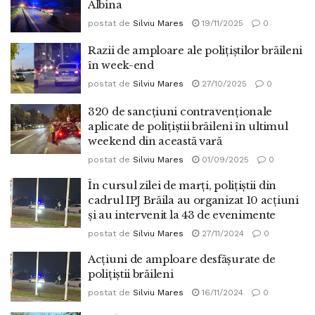
Albina
postat de
Silviu Mares
19/11/2025
0
Razii de amploare ale polițiștilor brăileni
în week-end
postat de
Silviu Mares
27/10/2025
0
320 de sancțiuni contravenționale
aplicate de polițiștii brăileni în ultimul
weekend din această vară
postat de
Silviu Mares
01/09/2025
0
În cursul zilei de marți, polițiștii din
cadrul IPJ Brăila au organizat 10 acțiuni
și au intervenit la 43 de evenimente
postat de
Silviu Mares
27/11/2024
0
Acțiuni de amploare desfășurate de
polițiștii brăileni
postat de
Silviu Mares
16/11/2024
0