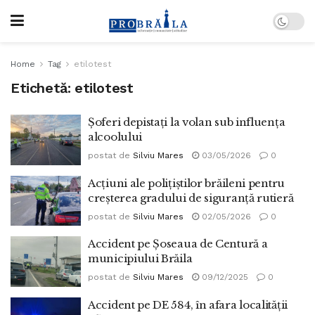
Home
Tag
etilotest
Etichetă:
etilotest
Șoferi depistați la volan sub influența
alcoolului
postat de
Silviu Mares
03/05/2026
0
Acțiuni ale polițiștilor brăileni pentru
creșterea gradului de siguranță rutieră
postat de
Silviu Mares
02/05/2026
0
Accident pe Șoseaua de Centură a
municipiului Brăila
postat de
Silviu Mares
09/12/2025
0
Accident pe DE 584, în afara localității