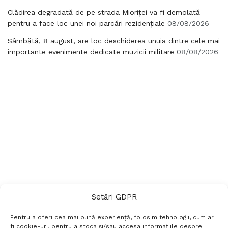
Clădirea degradată de pe strada Mioriței va fi demolată
pentru a face loc unei noi parcări rezidențiale
08/08/2026
Sâmbătă, 8 august, are loc deschiderea unuia dintre cele mai
importante evenimente dedicate muzicii militare
08/08/2026
Setări GDPR
Pentru a oferi cea mai bună experiență, folosim tehnologii, cum ar
fi cookie-uri, pentru a stoca și/sau accesa informațiile despre