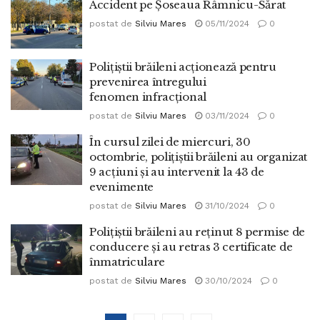
Accident pe Șoseaua Râmnicu-Sărat
postat de
Silviu Mares
05/11/2024
0
Polițiștii brăileni acționează pentru
prevenirea întregului
fenomen infracțional
postat de
Silviu Mares
03/11/2024
0
În cursul zilei de miercuri, 30
octombrie, polițiștii brăileni au organizat
9 acțiuni și au intervenit la 43 de
evenimente
postat de
Silviu Mares
31/10/2024
0
Polițiștii brăileni au reținut 8 permise de
conducere și au retras 3 certificate de
înmatriculare
postat de
Silviu Mares
30/10/2024
0