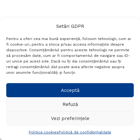
Setări GDPR
Pentru a oferi cea mai bună experiență, folosim tehnologii, cum ar
fi cookie-uri, pentru a stoca și/sau accesa informațiile despre
dispozitive. Consimțământul pentru aceste tehnologii ne permite
să procesăm date, cum ar fi comportamentul de navigare sau ID-
uri unice pe acest site. Dacă nu îți dai consimțământul sau îți
Termeni si conditii
Politică de confidențialitate
retragi consimțământul dat poate avea afecte negative asupra
Politica cookies
Setări GDPR
Contact
unor anumite funcționalități și funcții.
Telefon:
+40 788 760 194
Acceptă
Refuză
© Probr.ro 2022. Created by
I
MCreative.ro
.
Vezi preferințele
Politica cookies
Politică de confidențialitate