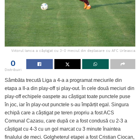
Viitorul Ianca a câștigat cu 3-0 meciul din deplasare cu AFC Urleasca
0
Distribuiri
Sâmbăta trecută Liga a 4-a a programat meciurile din
etapa a II-a din play-off și play-out. În cele două meciuri din
play-off echipele oaspete au câștigat toate punctele puse
în joc, iar în play-out punctele s-au împărțit egal. Singura
echipă care a câștigat pe teren propriu a fost ACS
Comunal Cazasu, care după ce a fost condusă cu 2-3 a
câștigat cu 4-3 cu un gol marcat cu 3 minute înaintea
finalului de meci. Golgheterul etapei a fost Cristian Ciocan,