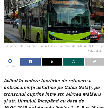
Modificări ale traseelor pentru 4 linii de autobuz datorită lucrărilor de pe
Calea Galați
0
Distribuiri
Având în vedere lucrările de refacere a
îmbrăcăminţii asfaltice pe Calea Galaţi, pe
tronsonul cuprins între str. Mircea Mălăeru
şi str. Ulmului, începând cu data de
19.04.2019 autobuzele liniilor 2, 3, 8 şi 16 vor