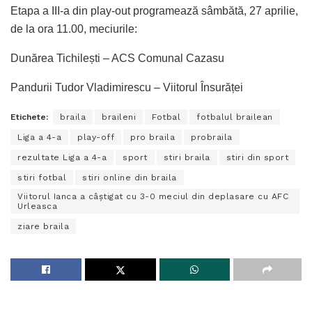
Etapa a III-a din play-out programează sâmbătă, 27 aprilie,
de la ora 11.00, meciurile:
Dunărea Tichilești – ACS Comunal Cazasu
Pandurii Tudor Vladimirescu – Viitorul Însurăței
Etichete:
braila
braileni
Fotbal
fotbalul brailean
Liga a 4-a
play-off
pro braila
probraila
rezultate Liga a 4-a
sport
stiri braila
stiri din sport
stiri fotbal
stiri online din braila
Viitorul Ianca a câștigat cu 3-0 meciul din deplasare cu AFC
Urleasca
ziare braila