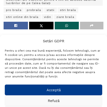
lucrărilor de pe Calea Galați
pro braila
probraila
statii
stiri braila
stiri online din braila
vidin
ziare braila
Setări GDPR
Pentru a oferi cea mai bună experiență, folosim tehnologii, cum ar
fi cookie-uri, pentru a stoca și/sau accesa informațiile despre
dispozitive. Consimțământul pentru aceste tehnologii ne permite
să procesăm date, cum ar fi comportamentul de navigare sau ID-
uri unice pe acest site. Dacă nu îți dai consimțământul sau îți
Termeni si conditii
Politică de confidențialitate
retragi consimțământul dat poate avea afecte negative asupra
Politica cookies
Setări GDPR
Contact
unor anumite funcționalități și funcții.
Telefon:
+40 788 760 194
Acceptă
Refuză
© Probr.ro 2022. Created by
I
MCreative.ro
.