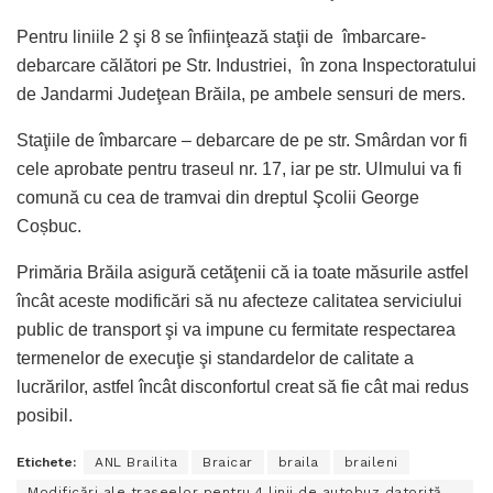
Pentru liniile 2 şi 8 se înfiinţează staţii de îmbarcare-
debarcare călători pe Str. Industriei, în zona Inspectoratului
de Jandarmi Judeţean Brăila, pe ambele sensuri de mers.
Staţiile de îmbarcare – debarcare de pe str. Smârdan vor fi
cele aprobate pentru traseul nr. 17, iar pe str. Ulmului va fi
comună cu cea de tramvai din dreptul Şcolii George
Coșbuc.
Primăria Brăila asigură cetăţenii că ia toate măsurile astfel
încât aceste modificări să nu afecteze calitatea serviciului
public de transport şi va impune cu fermitate respectarea
termenelor de execuţie şi standardelor de calitate a
lucrărilor, astfel încât disconfortul creat să fie cât mai redus
posibil.
Etichete:
ANL Brailita
Braicar
braila
braileni
Modificări ale traseelor pentru 4 linii de autobuz datorită