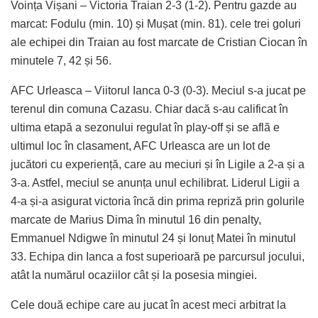
Voința Vișani – Victoria Traian 2-3 (1-2). Pentru gazde au
marcat: Fodulu (min. 10) și Mușat (min. 81). cele trei goluri
ale echipei din Traian au fost marcate de Cristian Ciocan în
minutele 7, 42 și 56.
AFC Urleasca – Viitorul Ianca 0-3 (0-3). Meciul s-a jucat pe
terenul din comuna Cazasu. Chiar dacă s-au calificat în
ultima etapă a sezonului regulat în play-off și se află e
ultimul loc în clasament, AFC Urleasca are un lot de
jucători cu experiență, care au meciuri și în Ligile a 2-a și a
3-a. Astfel, meciul se anunța unul echilibrat. Liderul Ligii a
4-a și-a asigurat victoria încă din prima repriză prin golurile
marcate de Marius Dima în minutul 16 din penalty,
Emmanuel Ndigwe în minutul 24 și Ionuț Matei în minutul
33. Echipa din Ianca a fost superioară pe parcursul jocului,
atât la numărul ocaziilor cât și la posesia mingiei.
Cele două echipe care au jucat în acest meci arbitrat la