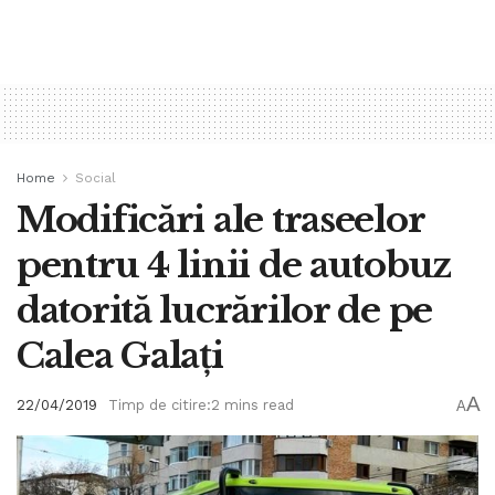
Home
Social
Modificări ale traseelor
pentru 4 linii de autobuz
datorită lucrărilor de pe
Calea Galați
A
22/04/2019
Timp de citire:2 mins read
A