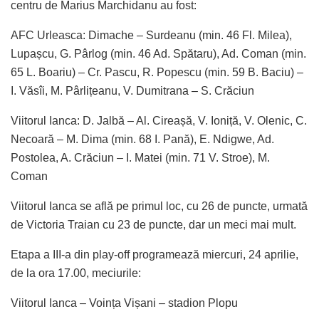
centru de Marius Marchidanu au fost:
AFC Urleasca: Dimache – Surdeanu (min. 46 Fl. Milea),
Lupașcu, G. Pârlog (min. 46 Ad. Spătaru), Ad. Coman (min.
65 L. Boariu) – Cr. Pascu, R. Popescu (min. 59 B. Baciu) –
I. Văsîi, M. Pârlițeanu, V. Dumitrana – S. Crăciun
Viitorul Ianca: D. Jalbă – Al. Cireașă, V. Ioniță, V. Olenic, C.
Necoară – M. Dima (min. 68 I. Pană), E. Ndigwe, Ad.
Postolea, A. Crăciun – I. Matei (min. 71 V. Stroe), M.
Coman
Viitorul Ianca se află pe primul loc, cu 26 de puncte, urmată
de Victoria Traian cu 23 de puncte, dar un meci mai mult.
Etapa a III-a din play-off programează miercuri, 24 aprilie,
de la ora 17.00, meciurile:
Viitorul Ianca – Voința Vișani – stadion Plopu