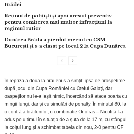
Brăilei
Reținut de polițiști și apoi arestat preventiv
pentru comiterea mai multor infracțiuni la
regimul rutier
Dunărea Brăila a pierdut meciul cu CSM
București și s-a clasat pe locul 2 la Cupa Dunărea
În repriza a doua la brăileni s-a simțit lipsa de prospețime
după jocul din Cupa României cu Oțelul Galați, dar
oaspeților nu le-a ieșit nimic, încercând să atace poarta cu
mingii lungi, dar și cu simulări de penalty. În minutul 80, la
o contră a brăilenilor, o combinație Onofraș – Nicoliță l-a
adus pe ultimul în situația de a șuta de la 17 m, cu stângul
la colțul lung și a schimbat tabela din nou, 2-0 pentru CF