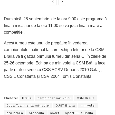
Duminică, 28 septembrie, de la ora 9.00 este programată
finala mica, iar de la ora 11.00 se va juca finala mare a
competiției.
Acest turneu este unul de pregătire în vederea
campionatului național la care echipa fetelor de la CSM
Brăila va fi gazda primului turneu din seria C, în zilele de
25-26 octombrie. Echipa de minivolei a CSM Brăila face
parte dintr-o serie cu CSS ACSV Donaris 2010 Galați,
CSS 1 Constanța și CSV 2004 Tomis Constanța.
Etichete:
braila
campionat minivolei
CSM Braila
Cupa Toamnei la minivolei
DJST Braila
minivolei
pro braila
probraila
sport
Sport Plus Braila