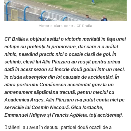
Victorie clara pentru CF Braila
CF Brăila a obținut astăzi o victorie meritată în fața unei
echipe cu pretenții la promovare, dar care n-a arătat
nimic, neavând practic nici o ocazie clară de gol. În
schimb, elevii lui Alin Pânzaru au reușit pentru prima
dată în acest sezon să înscrie două goluri într-un meci,
în ciuda absențelor din lot cauzate de accidentări. În
afara portarului Comănescu accidentat grav la un
antrenament săptămâna trecută, pentru meciul cu
Academica Argeș, Alin Pânzaru n-a putut conta nici pe
serviciile lui Cosmin Necoară, Gicu Iordache,
Emmanuel Ndigwe și Francis Agbleta, toți accidentați.
Brăilenii au avut în debutul partidei două ocazii de a