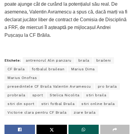
poate ajunge cât de curând la potențialul său real. De
asemenea, Valentin Avramescu a spus că, dacă marți va fi
declarat jucător liber de contract de Comisia de Disciplină
a FRF, de miercuri îl așteaptă pe mijlocașul Andrei
Pușcașu la CF Brăila.
Etichete:
antrenorul Alin panzaru
braila
braileni
CF Braila
fotbalul brailean
Marius Dima
Marius Onofras
presedintele CF Braila Valentin Avramescu
pro braila
probraila
sport
Stelica Nicolita
stiri braila
stiri din sport
stiri fotbal Braila
stiri online braila
Victorie clara pentru CF Braila
ziare braila