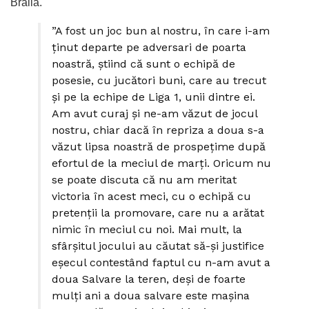
Brăila.
”A fost un joc bun al nostru, în care i-am
ținut departe pe adversari de poarta
noastră, știind că sunt o echipă de
posesie, cu jucători buni, care au trecut
și pe la echipe de Liga 1, unii dintre ei.
Am avut curaj și ne-am văzut de jocul
nostru, chiar dacă în repriza a doua s-a
văzut lipsa noastră de prospețime după
efortul de la meciul de marți. Oricum nu
se poate discuta că nu am meritat
victoria în acest meci, cu o echipă cu
pretenții la promovare, care nu a arătat
nimic în meciul cu noi. Mai mult, la
sfârșitul jocului au căutat să-și justifice
eșecul contestând faptul cu n-am avut a
doua Salvare la teren, deși de foarte
mulți ani a doua salvare este mașina