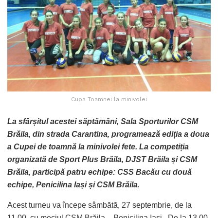
Cupa Toamnei la minivolei
La sfârșitul acestei săptămâni, Sala Sporturilor CSM
Brăila, din strada Carantina, programează ediția a doua
a Cupei de toamnă la minivolei fete. La competiția
organizată de Sport Plus Brăila, DJST Brăila și CSM
Brăila, participă patru echipe: CSS Bacău cu două
echipe, Penicilina Iași și CSM Brăila.
Acest turneu va începe sâmbătă, 27 septembrie, de la
11.00, cu meciul CSM Brăila – Penicilina Iași . De la 13.00