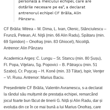
personală a meicului echipei, care are
dotările necesare pe ea”, a declarat
antrenorul echipei CF Brăila, Alin
Pânzaru.
CF Brăila: Mitrea – M. Dima, L. Ivan, Olenic, Stănciulescu –
Frunză, Petean, Al. Niţă (min. 66 Alin Radu), Spătaru (min.
69 Spiridon) – Onofraş (min. 83 Ghiocel), Nicoliţă.
Antrenor: Alin Pânzaru
Academica Argeș: C. Lungu – St. Stancu (min. 80 Șușu),
Fl. Popa, Viţelaru, Sg. Popovici – B. Pătraşcu (min. 51
Szabo), Cr. Puşcaş – H. Koné (min. 33 Tătar), Ispir, Venţer
– Vl. Rusu. Antrenor: Marius Baciu.
Președintele CF Brăila, Valentin Avramescu, s-a declarat
la rândul său mulțumit de prestația echipei, remarcând
jocul foarte bun făcut de tinerii G. Niță și Alin Radu, dar și
evoluția din ce în ce mai bună a lui Marius Onofraș, care