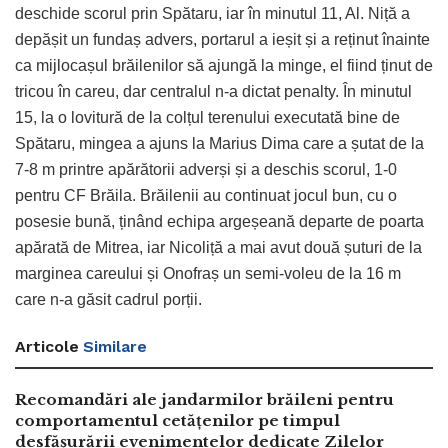
deschide scorul prin Spătaru, iar în minutul 11, Al. Niță a
depășit un fundaș advers, portarul a ieșit și a reținut înainte
ca mijlocașul brăilenilor să ajungă la minge, el fiind ținut de
tricou în careu, dar centralul n-a dictat penalty. În minutul
15, la o lovitură de la colțul terenului executată bine de
Spătaru, mingea a ajuns la Marius Dima care a șutat de la
7-8 m printre apărătorii adverși și a deschis scorul, 1-0
pentru CF Brăila. Brăilenii au continuat jocul bun, cu o
posesie bună, ținând echipa argeșeană departe de poarta
apărată de Mitrea, iar Nicoliță a mai avut două șuturi de la
marginea careului și Onofraș un semi-voleu de la 16 m
care n-a găsit cadrul porții.
Articole
Similare
Recomandări ale jandarmilor brăileni pentru
comportamentul cetățenilor pe timpul
desfășurării evenimentelor dedicate Zilelor