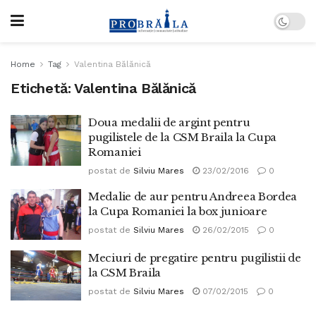
Home
Tag
Valentina Bălănică
Etichetă:
Valentina Bălănică
Doua medalii de argint pentru
pugilistele de la CSM Braila la Cupa
Romaniei
postat de
Silviu Mares
23/02/2016
0
Medalie de aur pentru Andreea Bordea
la Cupa Romaniei la box junioare
postat de
Silviu Mares
26/02/2015
0
Meciuri de pregatire pentru pugilistii de
la CSM Braila
postat de
Silviu Mares
07/02/2015
0