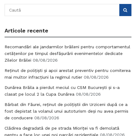
Articole recente
Recomandări ale jandarmilor brăileni pentru comportamentul
cetățenilor pe timpul desfășurării evenimentelor dedicate
Zilelor Brăilei
08/08/2026
Reținut de polițiști și apoi arestat preventiv pentru comiterea
mai multor infracțiuni la regimul rutier
08/08/2026
Dunărea Brăila a pierdut meciul cu CSM București și s-a
clasat pe locul 2 la Cupa Dunărea
08/08/2026
Bărbat din Făurei, reținut de polițiștii din Urziceni după ce a
fost depistat la volanul unui autoturism deși nu avea permis
de conducere
08/08/2026
Clădirea degradată de pe strada Mioriței va fi demolată
pentru a face loc unei noi parcări rezidențiale
08/08/2026