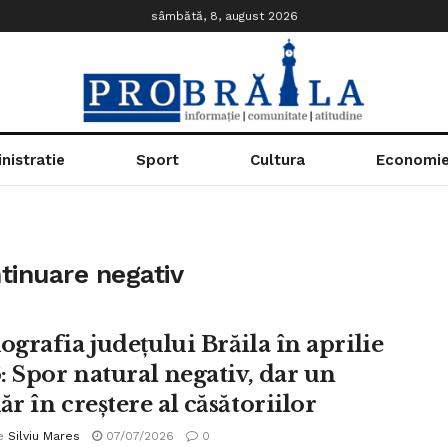
sâmbătă, 8, august 2026
nistratie
Sport
Cultura
Economi
ntinuare negativ
grafia județului Brăila în aprilie
: Spor natural negativ, dar un
r în creștere al căsătoriilor
e
Silviu Mares
07/07/2026
0