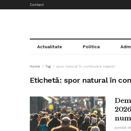
Contact
Actualitate
Politica
Admi
Home
Tag
spor natural în continuare negativ
Etichetă:
spor natural în co
Demo
2026
numă
postat d