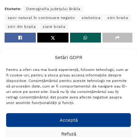
Etichete:
Demografia județului Brăila
spor natural în continuare negativ
statistica
stiri braila
stiri din braila
ziare braila
Setări GDPR
Pentru a oferi cea mai bună experiență, folosim tehnologii, cum ar
fi cookie-uri, pentru a stoca și/sau accesa informațiile despre
dispozitive. Consimțământul pentru aceste tehnologii ne permite
să procesăm date, cum ar fi comportamentul de navigare sau ID-
uri unice pe acest site. Dacă nu îți dai consimțământul sau îți
Termeni si conditii
Politică de confidențialitate
retragi consimțământul dat poate avea afecte negative asupra
Politica cookies
Setări GDPR
Contact
unor anumite funcționalități și funcții.
Telefon:
+40 788 760 194
Acceptă
Refuză