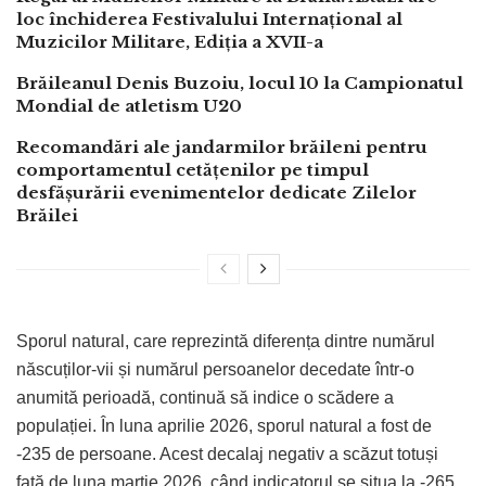
loc închiderea Festivalului Internațional al
Muzicilor Militare, Ediția a XVII-a
Brăileanul Denis Buzoiu, locul 10 la Campionatul
Mondial de atletism U20
Recomandări ale jandarmilor brăileni pentru
comportamentul cetățenilor pe timpul
desfășurării evenimentelor dedicate Zilelor
Brăilei
Sporul natural, care reprezintă diferența dintre numărul
născuților-vii și numărul persoanelor decedate într-o
anumită perioadă, continuă să indice o scădere a
populației. În luna aprilie 2026, sporul natural a fost de
-235 de persoane. Acest decalaj negativ a scăzut totuși
față de luna martie 2026, când indicatorul se situa la -265