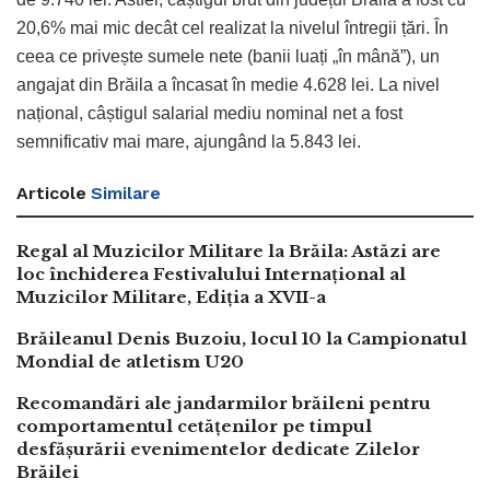
20,6% mai mic decât cel realizat la nivelul întregii țări. În
ceea ce privește sumele nete (banii luați „în mână”), un
angajat din Brăila a încasat în medie 4.628 lei. La nivel
național, câștigul salarial mediu nominal net a fost
semnificativ mai mare, ajungând la 5.843 lei.
Articole
Similare
Regal al Muzicilor Militare la Brăila: Astăzi are
loc închiderea Festivalului Internațional al
Muzicilor Militare, Ediția a XVII-a
Brăileanul Denis Buzoiu, locul 10 la Campionatul
Mondial de atletism U20
Recomandări ale jandarmilor brăileni pentru
comportamentul cetățenilor pe timpul
desfășurării evenimentelor dedicate Zilelor
Brăilei