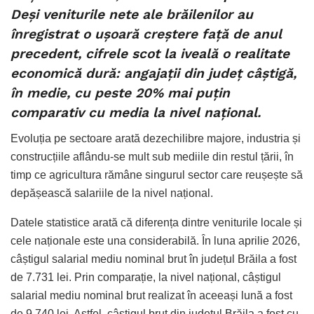
Deși veniturile nete ale brăilenilor au
înregistrat o ușoară creștere față de anul
precedent, cifrele scot la iveală o realitate
economică dură: angajații din județ câștigă,
în medie, cu peste 20% mai puțin
comparativ cu media la nivel național.
Evoluția pe sectoare arată dezechilibre majore, industria și
construcțiile aflându-se mult sub mediile din restul țării, în
timp ce agricultura rămâne singurul sector care reușește să
depășească salariile de la nivel național.
Datele statistice arată că diferența dintre veniturile locale și
cele naționale este una considerabilă. În luna aprilie 2026,
câștigul salarial mediu nominal brut în județul Brăila a fost
de 7.731 lei. Prin comparație, la nivel național, câștigul
salarial mediu nominal brut realizat în aceeași lună a fost
de 9.740 lei. Astfel, câștigul brut din județul Brăila a fost cu