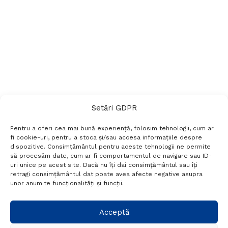
Setări GDPR
Pentru a oferi cea mai bună experiență, folosim tehnologii, cum ar
fi cookie-uri, pentru a stoca și/sau accesa informațiile despre
dispozitive. Consimțământul pentru aceste tehnologii ne permite
să procesăm date, cum ar fi comportamentul de navigare sau ID-
uri unice pe acest site. Dacă nu îți dai consimțământul sau îți
Termeni si conditii
Politică de confidențialitate
retragi consimțământul dat poate avea afecte negative asupra
Politica cookies
Setări GDPR
Contact
unor anumite funcționalități și funcții.
Telefon:
+40 788 760 194
Acceptă