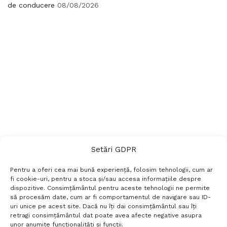
de conducere
08/08/2026
Setări GDPR
Pentru a oferi cea mai bună experiență, folosim tehnologii, cum ar
fi cookie-uri, pentru a stoca și/sau accesa informațiile despre
dispozitive. Consimțământul pentru aceste tehnologii ne permite
să procesăm date, cum ar fi comportamentul de navigare sau ID-
uri unice pe acest site. Dacă nu îți dai consimțământul sau îți
Termeni si conditii
Politică de confidențialitate
retragi consimțământul dat poate avea afecte negative asupra
Politica cookies
Setări GDPR
Contact
unor anumite funcționalități și funcții.