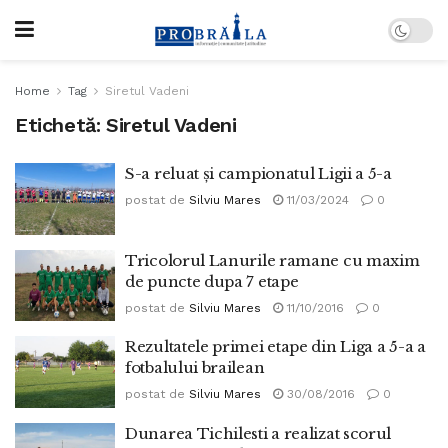
Home
Tag
Siretul Vadeni
Etichetă:
Siretul Vadeni
S-a reluat și campionatul Ligii a 5-a
postat de
Silviu Mares
11/03/2024
0
Tricolorul Lanurile ramane cu maxim
de puncte dupa 7 etape
postat de
Silviu Mares
11/10/2016
0
Rezultatele primei etape din Liga a 5-a a
fotbalului brailean
postat de
Silviu Mares
30/08/2016
0
Dunarea Tichilesti a realizat scorul