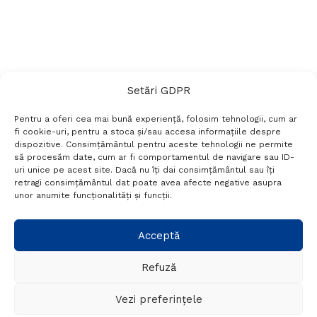
Setări GDPR
Pentru a oferi cea mai bună experiență, folosim tehnologii, cum ar
fi cookie-uri, pentru a stoca și/sau accesa informațiile despre
dispozitive. Consimțământul pentru aceste tehnologii ne permite
să procesăm date, cum ar fi comportamentul de navigare sau ID-
uri unice pe acest site. Dacă nu îți dai consimțământul sau îți
Termeni si conditii
Politică de confidențialitate
retragi consimțământul dat poate avea afecte negative asupra
Politica cookies
Setări GDPR
Contact
unor anumite funcționalități și funcții.
Telefon:
+40 788 760 194
Acceptă
Refuză
© Probr.ro 2022. Created by
I
MCreative.ro
.
Vezi preferințele