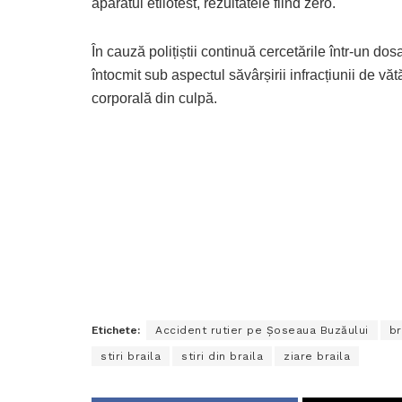
aparatul etilotest, rezultatele fiind zero.
În cauză polițiștii continuă cercetările într-un dos
întocmit sub aspectul săvârșirii infracțiunii de vă
corporală din culpă.
Etichete:
Accident rutier pe Șoseaua Buzăului
br
stiri braila
stiri din braila
ziare braila