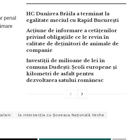
HC Dunărea Brăila a terminat la
ar penal
egalitate meciul cu Rapid București
tămare
Acțiune de informare a cetățenilor
privind obligațiile ce le revin în
calitate de deținători de animale de
companie
Investiții de milioane de lei în
comuna Dudești: Școli europene și
kilometri de asfalt pentru
dezvoltarea satului românesc
aileni
la intersecția cu Șoseaua Națională Veche