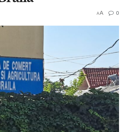
A
0
A