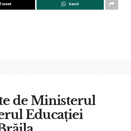
Tweet
Send
te de Ministerul
erul Educației
Brăila