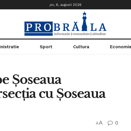
joi, 6, august 2026
nistratie
Sport
Cultura
Economi
pe Șoseaua
rsecția cu Șoseaua
A
0
A