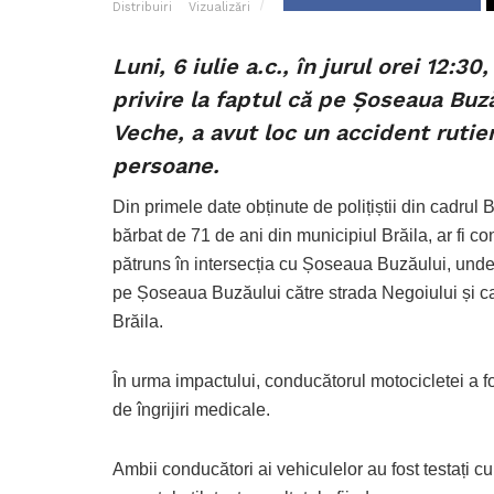
Distribuiri
Vizualizări
Luni, 6 iulie a.c., în jurul orei 12:30
privire la faptul că pe Șoseaua Buz
Veche, a avut loc un accident rutie
persoane.
Din primele date obținute de polițiștii din cadrul 
bărbat de 71 de ani din municipiul Brăila, ar fi 
pătruns în intersecția cu Șoseaua Buzăului, unde a
pe Șoseaua Buzăului către strada Negoiului și ca
Brăila.
În urma impactului, conducătorul motocicletei a fost
de îngrijiri medicale.
Ambii conducători ai vehiculelor au fost testați cu