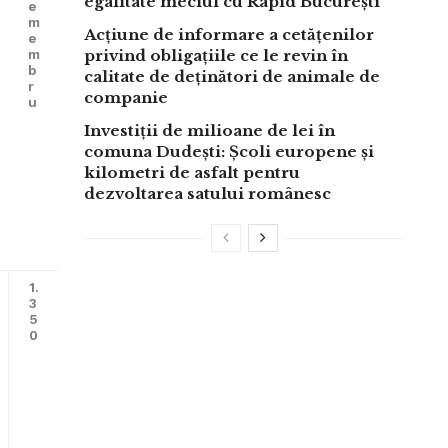
egalitate meciul cu Rapid București
e
m
Acțiune de informare a cetățenilor
e
m
privind obligațiile ce le revin în
b
calitate de deținători de animale de
r
companie
u
Investiții de milioane de lei în
comuna Dudești: Școli europene și
kilometri de asfalt pentru
dezvoltarea satului românesc
1.
3
5
0