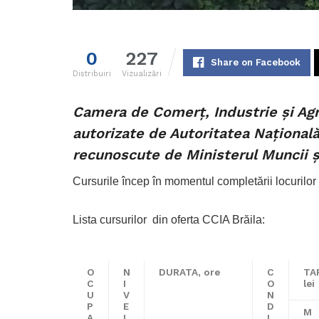
0
227
Share on Facebook
Distribuiri
Vizualizări
Camera de Comerț, Industrie și Agri
autorizate de Autoritatea Națională 
recunoscute de Ministerul Muncii ș
Cursurile încep în momentul completării locurilor
Lista cursurilor din oferta CCIA Brăila:
O
N
DURATA, ore
C
TAR
C
I
O
lei
U
V
N
P
E
D
M
A
L
I