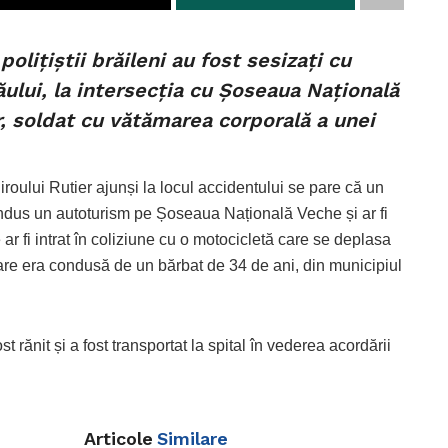
, polițiștii brăileni au fost sesizați cu
ăului, la intersecția cu Șoseaua Națională
r, soldat cu vătămarea corporală a unei
Biroului Rutier ajunși la locul accidentului se pare că un
condus un autoturism pe Șoseaua Națională Veche și ar fi
r fi intrat în coliziune cu o motocicletă care se deplasa
re era condusă de un bărbat de 34 de ani, din municipiul
 rănit și a fost transportat la spital în vederea acordării
Articole
Similare