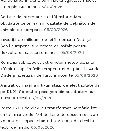
HC Dunărea Brăila a terminat la egalitate meciul
cu Rapid București
05/08/2026
Acțiune de informare a cetățenilor privind
obligațiile ce le revin în calitate de deținători de
animale de companie
05/08/2026
Investiții de milioane de lei în comuna Dudești:
Școli europene și kilometri de asfalt pentru
dezvoltarea satului românesc
05/08/2026
România sub asediul extremelor meteo până la
sfârșitul săptămânii: Temperaturi de până la 41 de
grade și avertizări de furtuni violente
05/08/2026
A intrat cu mașina într-un stâlp de electricitate de
pe DN21. Șoferul și pasagera din autoturism au
ajuns la spital
05/08/2026
Peste 1.700 de elevi au transformat România într-
un loc mai verde: 134 de tone de deșeuri reciclate,
75.000 de copaci plantați și 60.000 de elevi la
lecții de mediu
05/08/2026