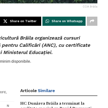
CCIA Brăila
Share on Twitter
Share on Whatsapp
cultură Brăila organizează cursuri
pentru Calificări (ANC), cu certificate
i Ministerul Educației.
 minim disponibile.
Articole
Similare
IFE,
HC Dunărea Brăila a terminat la
N