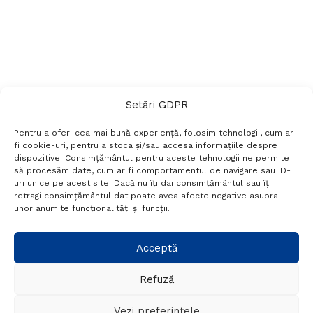
Setări GDPR
Pentru a oferi cea mai bună experiență, folosim tehnologii, cum ar
fi cookie-uri, pentru a stoca și/sau accesa informațiile despre
dispozitive. Consimțământul pentru aceste tehnologii ne permite
să procesăm date, cum ar fi comportamentul de navigare sau ID-
uri unice pe acest site. Dacă nu îți dai consimțământul sau îți
Termeni si conditii
Politică de confidențialitate
retragi consimțământul dat poate avea afecte negative asupra
Politica cookies
Setări GDPR
Contact
unor anumite funcționalități și funcții.
Telefon:
+40 788 760 194
Acceptă
Refuză
© Probr.ro 2022. Created by
I
MCreative.ro
.
Vezi preferințele