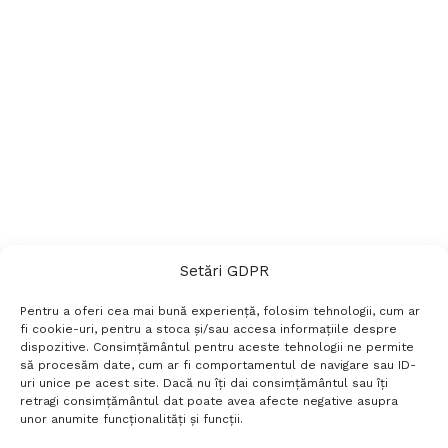
Setări GDPR
Pentru a oferi cea mai bună experiență, folosim tehnologii, cum ar
fi cookie-uri, pentru a stoca și/sau accesa informațiile despre
dispozitive. Consimțământul pentru aceste tehnologii ne permite
să procesăm date, cum ar fi comportamentul de navigare sau ID-
uri unice pe acest site. Dacă nu îți dai consimțământul sau îți
Termeni si conditii
Politică de confidențialitate
retragi consimțământul dat poate avea afecte negative asupra
Politica cookies
Setări GDPR
Contact
unor anumite funcționalități și funcții.