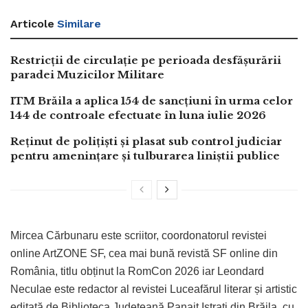
Articole
Similare
Restricții de circulație pe perioada desfășurării
paradei Muzicilor Militare
ITM Brăila a aplica 154 de sancțiuni în urma celor
144 de controale efectuate în luna iulie 2026
Reținut de polițiști și plasat sub control judiciar
pentru amenințare și tulburarea liniștii publice
Mircea Cărbunaru este scriitor, coordonatorul revistei
online ArtZONE SF, cea mai bună revistă SF online din
România, titlu obținut la RomCon 2026 iar Leondard
Neculae este redactor al revistei Luceafărul literar și artistic
editată de Biblioteca Județeană Panait Istrati din Brăila, cu