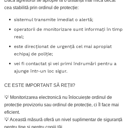
Dacă agresorul se apropie la o distanță mai mică decât
cea stabilită prin ordinul de protecție:
sistemul transmite imediat o alertă;
operatorii de monitorizare sunt informați în timp
real;
este direcționat de urgență cel mai apropiat
echipaj de poliție;
vei fi contactat și vei primi îndrumări pentru a
ajunge într-un loc sigur.
CE ESTE IMPORTANT SĂ REȚII?
💡 Monitorizarea electronică nu înlocuiește ordinul de
protecție provizoriu sau ordinul de protecție, ci îl face mai
eficient.
💡 Această măsură oferă un nivel suplimentar de siguranță
pentru tine și pentru copiii tăi.