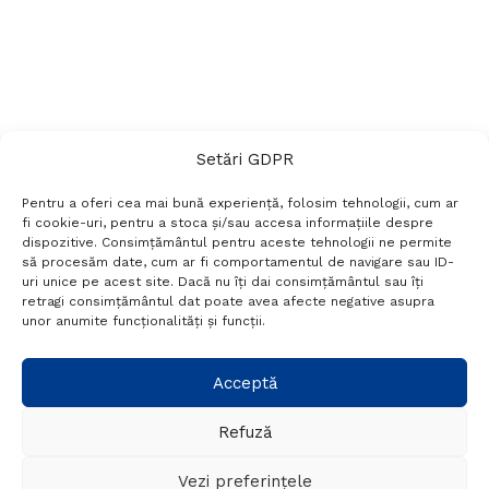
Setări GDPR
Pentru a oferi cea mai bună experiență, folosim tehnologii, cum ar
fi cookie-uri, pentru a stoca și/sau accesa informațiile despre
dispozitive. Consimțământul pentru aceste tehnologii ne permite
să procesăm date, cum ar fi comportamentul de navigare sau ID-
uri unice pe acest site. Dacă nu îți dai consimțământul sau îți
Termeni si conditii
Politică de confidențialitate
retragi consimțământul dat poate avea afecte negative asupra
Politica cookies
Setări GDPR
Contact
unor anumite funcționalități și funcții.
Telefon:
+40 788 760 194
Acceptă
Refuză
© Probr.ro 2022. Created by
I
MCreative.ro
.
Vezi preferințele