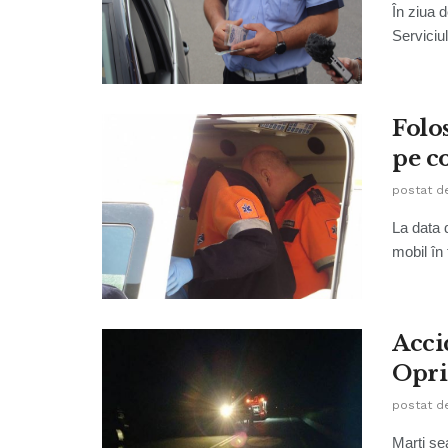
În ziua d
Serviciul
Folos
pe co
postat d
La data d
mobil în
Acci
Opri
postat d
Marți sea