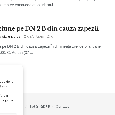
în timp ce conducea autoturismul ...
ziune pe DN 2 B din cauza zapezii
e
Silviu Mares
06/01/2016
0
e pe DN 2 B din cauza zapezii În dimineaţa zilei de 5 ianuarie,
:00, C. Adrian (37 ...
cookie-uri,
mțământul
ți dai
 negative
olitica cookies
Setări GDPR
Contact