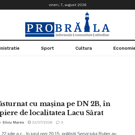
vineri, 7, august 2026
nistratie
Sport
Cultura
Economi
răsturnat cu mașina pe DN 2B, în
piere de localitatea Lacu Sărat
e
Silviu Mares
22/07/2026
0
 22 iulie a.c., în jurul orei 20:15, polițiștii Serviciului Rutier au