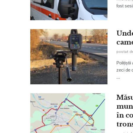
fost sesi
Unde
came
postat d
Polițiști
zeci de 
...
Măsu
muni
în c
tron