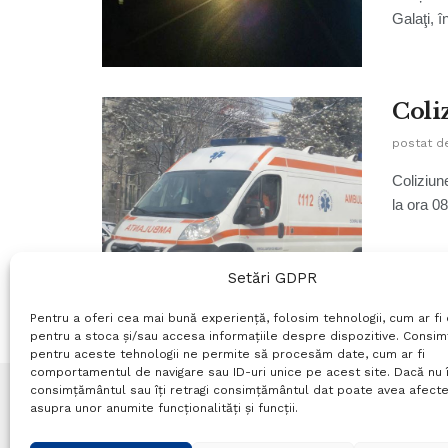
Galaţi, 
Coli
postat d
Coliziun
la ora 08
Setări GDPR
Pentru a oferi cea mai bună experiență, folosim tehnologii, cum ar fi 
pentru a stoca și/sau accesa informațiile despre dispozitive. Consi
pentru aceste tehnologii ne permite să procesăm date, cum ar fi
comportamentul de navigare sau ID-uri unice pe acest site. Dacă nu î
consimțământul sau îți retragi consimțământul dat poate avea afecte
asupra unor anumite funcționalități și funcții.
Termeni si conditii
Politică de confidențialitate
P