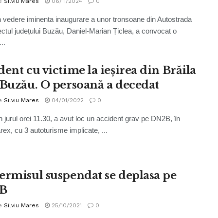
e
Silviu Mares
06/11/2024
0
 vedere iminenta inaugurare a unor tronsoane din Autostrada
ectul județului Buzău, Daniel-Marian Țiclea, a convocat o
...
ent cu victime la ieșirea din Brăila
 Buzău. O persoană a decedat
e
Silviu Mares
04/01/2022
0
în jurul orei 11.30, a avut loc un accident grav pe DN2B, în
ex, cu 3 autoturisme implicate, ...
ermisul suspendat se deplasa pe
B
e
Silviu Mares
25/10/2021
0