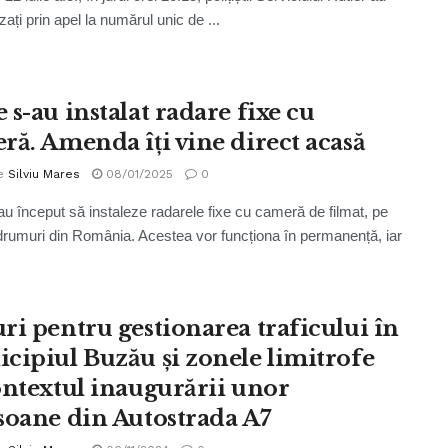
zați prin apel la numărul unic de ...
 s-au instalat radare fixe cu
ră. Amenda îți vine direct acasă
e
Silviu Mares
08/01/2025
0
i au început să instaleze radarele fixe cu cameră de filmat, pe
drumuri din România. Acestea vor funcționa în permanență, iar
ri pentru gestionarea traficului în
cipiul Buzău și zonele limitrofe
ontextul inaugurării unor
soane din Autostrada A7