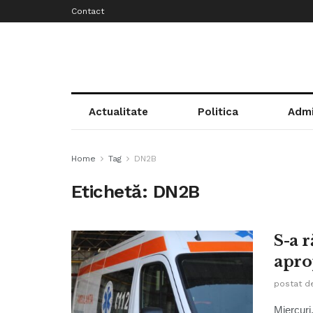
Contact
Actualitate
Politica
Admi
Home
Tag
DN2B
Etichetă:
DN2B
S-a 
apro
postat d
Miercuri,