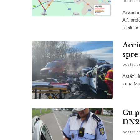
postat d
Având în
A7, pref
întâlnire 
Accid
spre
postat d
Astăzi, 
zona Mar
Cu p
DN2
postat d