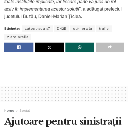
toate instituțiile implicate, iar fiecare parte va juca un rol
activ în implementarea acestor soluții
”, a adăugat prefectul
județului Buzău, Daniel-Marian Țiclea.
Etichete:
autostrada a7
DN2B
stiri braila
trafic
ziare braila
Home
Social
Ajutoare pentru sinistrații