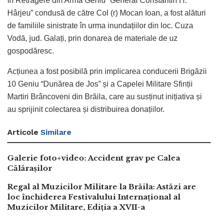
în Retragere din Arma Geniu “General Constantin H.
Hârjeu” condusă de către Col (r) Mocan Ioan, a fost alături
de familiile sinistrate în urma inundațiilor din loc. Cuza
Vodă, jud. Galați, prin donarea de materiale de uz
gospodăresc.
Acțiunea a fost posibilă prin implicarea conducerii Brigăzii
10 Geniu “Dunărea de Jos” și a Capelei Militare Sfinții
Martiri Brâncoveni din Brăila, care au susținut inițiativa și
au sprijinit colectarea și distribuirea donațiilor.
Articole
Similare
Galerie foto+video: Accident grav pe Calea
Călărașilor
Regal al Muzicilor Militare la Brăila: Astăzi are
loc închiderea Festivalului Internațional al
Muzicilor Militare, Ediția a XVII-a