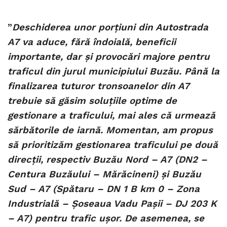
”
Deschiderea unor porțiuni din Autostrada
A7 va aduce, fără îndoială, beneficii
importante, dar și provocări majore pentru
traficul din jurul municipiului Buzău. Până la
finalizarea tuturor tronsoanelor din A7
trebuie să găsim soluțiile optime de
gestionare a traficului, mai ales că urmează
sărbătorile de iarnă. Momentan, am propus
să prioritizăm gestionarea traficului pe două
direcții, respectiv Buzău Nord – A7 (DN2 –
Centura Buzăului – Mărăcineni) și Buzău
Sud – A7 (Spătaru – DN 1 B km 0 – Zona
Industrială – Șoseaua Vadu Pașii – DJ 203 K
– A7) pentru trafic ușor. De asemenea, se