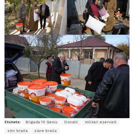
Etichete:
Brigada 10 Geniu
Donatii
militari ezervisti
stiri braila
ziare braila