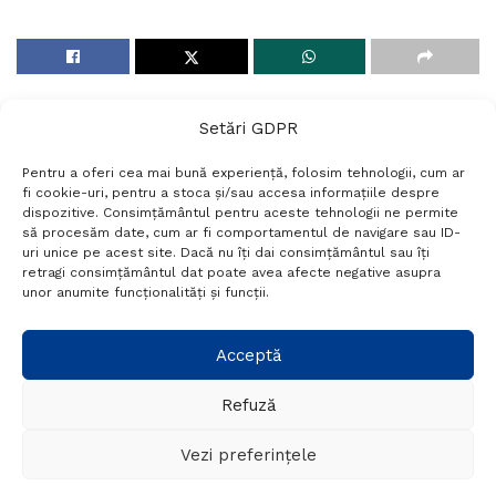
Setări GDPR
Pentru a oferi cea mai bună experiență, folosim tehnologii, cum ar
fi cookie-uri, pentru a stoca și/sau accesa informațiile despre
dispozitive. Consimțământul pentru aceste tehnologii ne permite
să procesăm date, cum ar fi comportamentul de navigare sau ID-
uri unice pe acest site. Dacă nu îți dai consimțământul sau îți
Termeni si conditii
Politică de confidențialitate
retragi consimțământul dat poate avea afecte negative asupra
Politica cookies
Setări GDPR
Contact
unor anumite funcționalități și funcții.
Telefon:
+40 788 760 194
Acceptă
Refuză
© Probr.ro 2022. Created by
I
MCreative.ro
.
Vezi preferințele