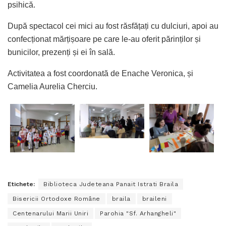
psihică.
După spectacol cei mici au fost răsfățați cu dulciuri, apoi au
confecționat mărțișoare pe care le-au oferit părinților și
bunicilor, prezenți și ei în sală.
Activitatea a fost coordonată de Enache Veronica, și
Camelia Aurelia Cherciu.
Etichete:
Biblioteca Judeteana Panait Istrati Braila
Bisericii Ortodoxe Române
braila
braileni
Centenarului Marii Uniri
Parohia "Sf. Arhangheli"