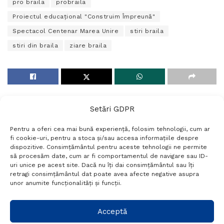
pro braila
probraila
Proiectul educațional "Construim Împreună"
Spectacol Centenar Marea Unire
stiri braila
stiri din braila
ziare braila
Setări GDPR
Pentru a oferi cea mai bună experiență, folosim tehnologii, cum ar
fi cookie-uri, pentru a stoca și/sau accesa informațiile despre
dispozitive. Consimțământul pentru aceste tehnologii ne permite
să procesăm date, cum ar fi comportamentul de navigare sau ID-
uri unice pe acest site. Dacă nu îți dai consimțământul sau îți
Termeni si conditii
Politică de confidențialitate
retragi consimțământul dat poate avea afecte negative asupra
Politica cookies
Setări GDPR
Contact
unor anumite funcționalități și funcții.
Telefon:
+40 788 760 194
Acceptă