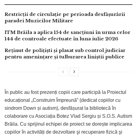
Restricții de circulație pe perioada desfășurării
paradei Muzicilor Militare
ITM Brăila a aplica 154 de sancțiuni în urma celor
144 de controale efectuate în luna iulie 2026
Reținut de polițiști și plasat sub control judiciar
pentru amenințare și tulburarea liniștii publice
În public au fost prezenți copiii care participă la Proiectul
educațional „Construim Împreună” (dedicat copiilor cu
sindrom Down și autism), desfășurat la bibliotecă în
colaborare cu Asociația
Botez
Vlad
Sergiu și S.O.S. Autism
Brăila.
Cu sprijinul echipei de proiect se dorește implicarea
copiilor în activități de dezvoltare şi recuperare fizică şi