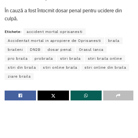
În cauză a fost întocmit dosar penal pentru ucidere din
culpă.
Etichete:
accident mortal oprisanesti
Accidentat mortal in apropiere de Oprisanesti
braila
braileni
DN2B
dosar penal
Orasul Ianca
pro braila
probraila
stiri braila
stiri braila online
stiri din braila
stiri online braila
stiri online din braila
ziare braila