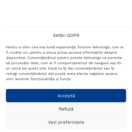
Setări GDPR
Pentru a oferi cea mai bună experiență, folosim tehnologii, cum ar
fi cookie-uri, pentru a stoca și/sau accesa informațiile despre
dispozitive. Consimțământul pentru aceste tehnologii ne permite
să procesăm date, cum ar fi comportamentul de navigare sau ID-
uri unice pe acest site. Dacă nu îți dai consimțământul sau îți
Termeni si conditii
Politică de confidențialitate
retragi consimțământul dat poate avea afecte negative asupra
Politica cookies
Setări GDPR
Contact
unor anumite funcționalități și funcții.
Telefon:
+40 788 760 194
Acceptă
Refuză
© Probr.ro 2022. Created by
I
MCreative.ro
.
Vezi preferințele