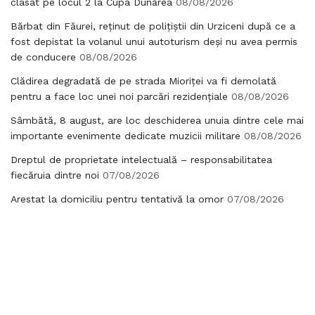
clasat pe locul 2 la Cupa Dunărea
08/08/2026
Bărbat din Făurei, reținut de polițiștii din Urziceni după ce a
fost depistat la volanul unui autoturism deși nu avea permis
de conducere
08/08/2026
Clădirea degradată de pe strada Mioriței va fi demolată
pentru a face loc unei noi parcări rezidențiale
08/08/2026
Sâmbătă, 8 august, are loc deschiderea unuia dintre cele mai
importante evenimente dedicate muzicii militare
08/08/2026
Dreptul de proprietate intelectuală – responsabilitatea
fiecăruia dintre noi
07/08/2026
Arestat la domiciliu pentru tentativă la omor
07/08/2026