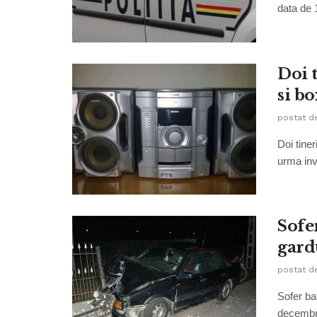
data de 1
Doi 
si bo
postat d
Doi tine
urma inve
Sofe
gard
postat d
Sofer bau
decembrie