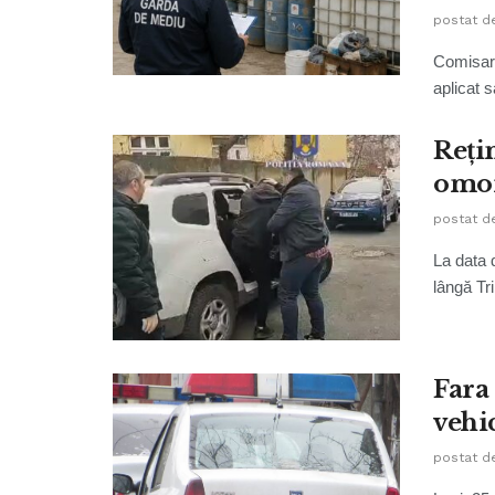
postat d
Comisari
aplicat s
Rețin
omo
postat d
La data 
lângă Tri
Fara 
vehi
postat d