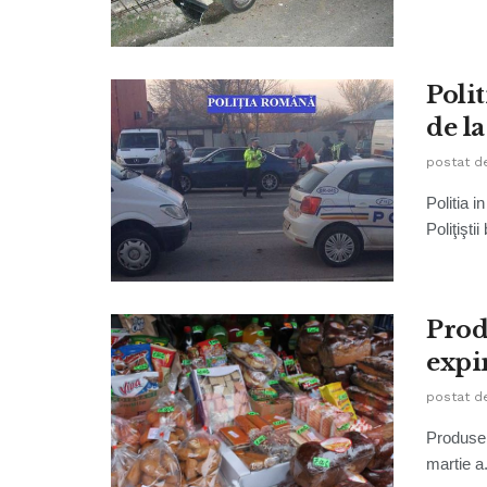
Polit
de l
postat d
Politia i
Poliţişti
Prod
expi
postat d
Produse 
martie a.c