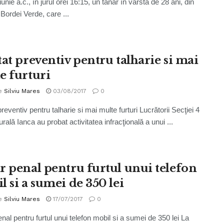
iunie a.c., în jurul orei 16:15, un tânăr în vârstă de 28 ani, din
ordei Verde, care ...
tat preventiv pentru talharie si mai
e furturi
e
Silviu Mares
03/08/2017
0
reventiv pentru talharie si mai multe furturi Lucrătorii Secţiei 4
urală Ianca au probat activitatea infracţională a unui ...
r penal pentru furtul unui telefon
l si a sumei de 350 lei
e
Silviu Mares
17/07/2017
0
nal pentru furtul unui telefon mobil si a sumei de 350 lei La