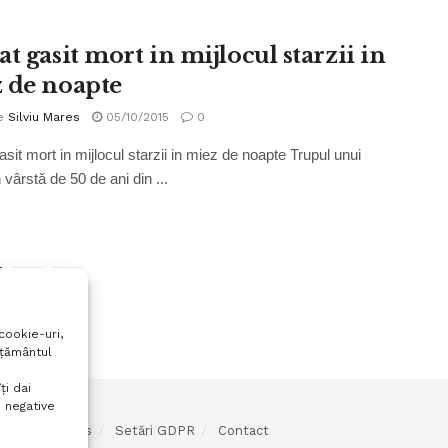
t gasit mort in mijlocul starzii in
 de noapte
e
Silviu Mares
05/10/2015
0
asit mort in mijlocul starzii in miez de noapte Trupul unui
 vârstă de 50 de ani din ...
2
cookie-uri,
mțământul
ți dai
 negative
olitica cookies
Setări GDPR
Contact