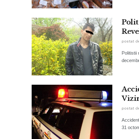
Polit
Reve
postat d
Politisti
decembrie
Acci
Vizi
postat d
Accident
31 octom