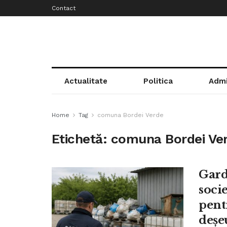
Contact
Actualitate
Politica
Admi
Home
Tag
comuna Bordei Verde
Etichetă:
comuna Bordei Ve
Gard
socie
pent
deșe