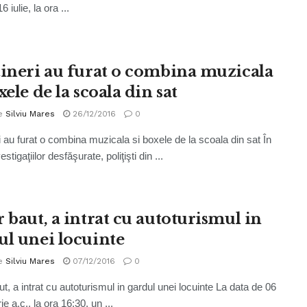
6 iulie, la ora ...
tineri au furat o combina muzicala
xele de la scoala din sat
e
Silviu Mares
26/12/2016
0
ri au furat o combina muzicala si boxele de la scoala din sat În
stigaţiilor desfăşurate, poliţişti din ...
r baut, a intrat cu autoturismul in
ul unei locuinte
e
Silviu Mares
07/12/2016
0
t, a intrat cu autoturismul in gardul unei locuinte La data de 06
 a.c., la ora 16:30, un ...