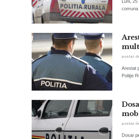
Luni, 25 
comuna B
Ares
mult
postat d
Arestat p
Poliţie R
Dosa
mobi
postat d
Dosar pe