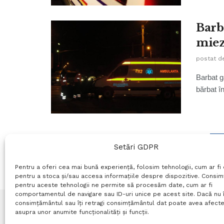
Barba
miez
postat d
Barbat g
bărbat în
1
Setări GDPR
Pentru a oferi cea mai bună experiență, folosim tehnologii, cum ar fi 
pentru a stoca și/sau accesa informațiile despre dispozitive. Consi
pentru aceste tehnologii ne permite să procesăm date, cum ar fi
comportamentul de navigare sau ID-uri unice pe acest site. Dacă nu î
consimțământul sau îți retragi consimțământul dat poate avea afecte
asupra unor anumite funcționalități și funcții.
Termeni si conditii
Politică de confidențialitate
P