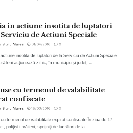
ia in actiune insotita de luptatori
a Serviciu de Actiuni Speciale
e
Silviu Mares
01/04/2016
0
n actiune insotita de luptatori de la Serviciu de Actiuni Speciale
i brăileni acţionează zilnic, în municipiu şi judeţ, ...
use cu termenul de valabilitate
rat confiscate
e
Silviu Mares
18/03/2016
0
cu termenul de valabilitate expirat confiscate În ziua de 17
., poliţiştii brăileni, sprijiniţi de lucrători de la ...