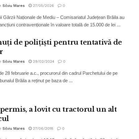
e
Silviu Mares
27/05/2026
0
i Gărzii Naționale de Mediu – Comisariatul Județean Brăila au
ancțiuni contravenționale în valoare totală de 15.000 de lei ...
uți de polițiști pentru tentativă de
r
e
Silviu Mares
29/02/2024
0
de 28 februarie a.c., procurorul din cadrul Parchetului de pe
bunalul Brăila a reținut pe baza de ...
permis, a lovit cu tractorul un alt
cul
e
Silviu Mares
27/06/2018
0