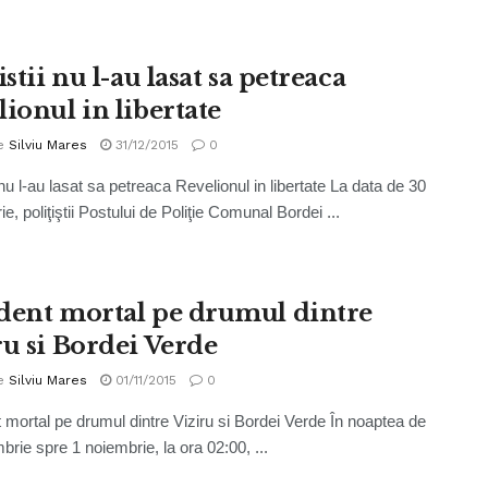
istii nu l-au lasat sa petreaca
lionul in libertate
e
Silviu Mares
31/12/2015
0
i nu l-au lasat sa petreaca Revelionul in libertate La data de 30
, poliţiştii Postului de Poliţie Comunal Bordei ...
dent mortal pe drumul dintre
ru si Bordei Verde
e
Silviu Mares
01/11/2015
0
 mortal pe drumul dintre Viziru si Bordei Verde În noaptea de
brie spre 1 noiembrie, la ora 02:00, ...