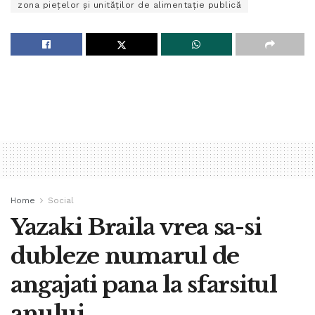
zona pieţelor şi unităţilor de alimentaţie publică
Home
Social
Yazaki Braila vrea sa-si
dubleze numarul de
angajati pana la sfarsitul
anului