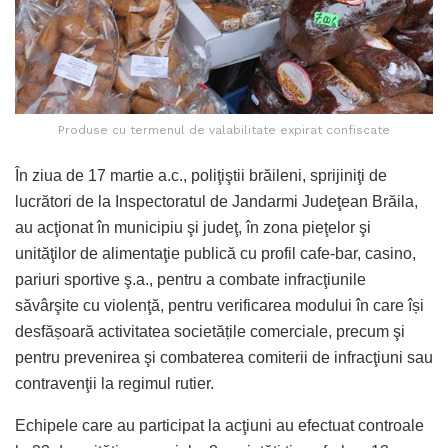
Produse cu termenul de valabilitate expirat confiscate
În ziua de 17 martie a.c., poliţiştii brăileni, sprijiniţi de
lucrători de la Inspectoratul de Jandarmi Judeţean Brăila,
au acţionat în municipiu şi judeţ, în zona pieţelor şi
unităţilor de alimentaţie publică cu profil cafe-bar, casino,
pariuri sportive ş.a., pentru a combate infracţiunile
săvârşite cu violenţă, pentru verificarea modului în care își
desfășoară activitatea societățile comerciale, precum şi
pentru prevenirea şi combaterea comiterii de infracţiuni sau
contravenţii la regimul rutier.
Echipele care au participat la acţiuni au efectuat controale