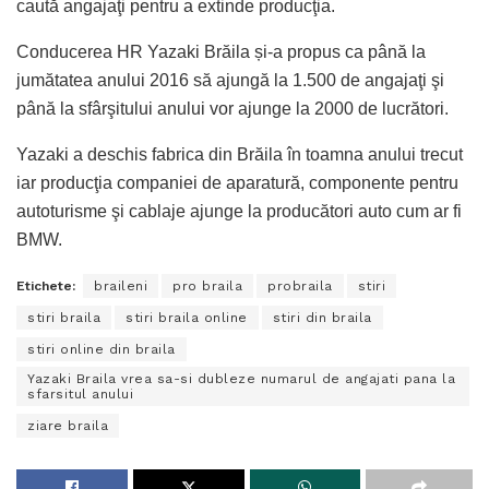
caută angajaţi pentru a extinde producţia.
Conducerea HR Yazaki Brăila și-a propus ca până la
jumătatea anului 2016 să ajungă la 1.500 de angajaţi şi
până la sfârşitului anului vor ajunge la 2000 de lucrători.
Yazaki a deschis fabrica din Brăila în toamna anului trecut
iar producţia companiei de aparatură, componente pentru
autoturisme şi cablaje ajunge la producători auto cum ar fi
BMW.
Etichete:
braileni
pro braila
probraila
stiri
stiri braila
stiri braila online
stiri din braila
stiri online din braila
Yazaki Braila vrea sa-si dubleze numarul de angajati pana la
sfarsitul anului
ziare braila