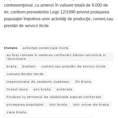
contravenţional, cu amenzi în valoare totală de 9.000 de
lei, conform prevederilor Legii 12/1990 privind protejarea
populaţiei împotriva unor activităţi de producţie, comerţ sau
prestări de servicii ilicite.
Etichete:
activitati comerciale ilicite
au fost ridicate în vederea confiscării băuturi alcoolice şi
răcoritoare
braila
braileni
comerţ sau prestări de servicii ilicite
comuna Bordei Verde
Inspectoratul de Jandarmi Judetean
IPJ Braila
Orasul Ianca
pro braila
probraila
Produse cu termenul de valabilitate expirat confiscate
protejarea populaţiei
stiri braila
stiri online din braila
ziare braila