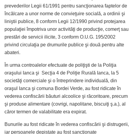
prevederilor Legii 61/1991 pentru sancţionarea faptelor de
încălcare a unor norme de convieţuire socială, a ordinii şi
liniştii publice, 8 conform Legii 12/1990 privind protejarea
populaţiei împotriva unor activităţi de producţie, comerţ sau
prestări de servicii ilicite, 3 conform O.U.G. 195/2002
privind circulaţia pe drumurile publice şi două pentru alte
abateri.
În urma controalelor efectuate de poliţişti de la Poliţia
oraşului Ianca şi Secţia 4 de Poliţie Rurală Ianca, la 5
societăţi comerciale şi o întreprindere individuală, din
oraşul Ianca şi comuna Bordei Verde, au fost ridicate în
vederea confiscării băuturi alcoolice şi răcoritoare, precum
şi produse alimentare (covrigi, napolitane, biscuiţi ş.a.), al
căror termen de valabilitate era expirat.
Bunurile au fost ridicate în vederea confiscării şi distrugerii,
iar persoanele depistate au fost sancţionate