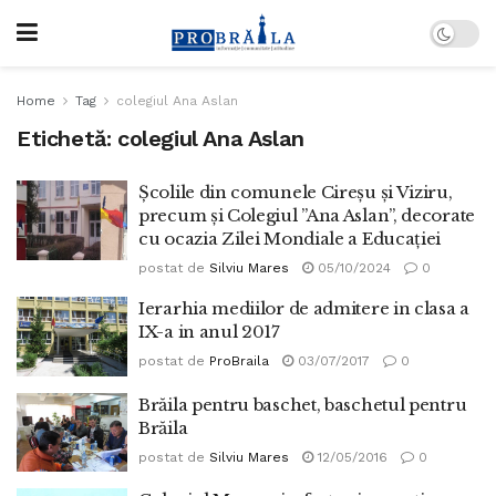
Home
Tag
colegiul Ana Aslan
Etichetă:
colegiul Ana Aslan
Școlile din comunele Cireșu și Viziru,
precum și Colegiul ”Ana Aslan”, decorate
cu ocazia Zilei Mondiale a Educației
postat de
Silviu Mares
05/10/2024
0
Ierarhia mediilor de admitere in clasa a
IX-a in anul 2017
postat de
ProBraila
03/07/2017
0
Brăila pentru baschet, baschetul pentru
Brăila
postat de
Silviu Mares
12/05/2016
0