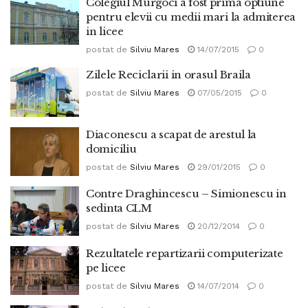
Colegiul Murgoci a fost prima optiune
pentru elevii cu medii mari la admiterea
in licee
postat de
Silviu Mares
14/07/2015
0
Zilele Reciclarii in orasul Braila
postat de
Silviu Mares
07/05/2015
0
Diaconescu a scapat de arestul la
domiciliu
postat de
Silviu Mares
29/01/2015
0
Contre Draghincescu – Simionescu in
sedinta CLM
postat de
Silviu Mares
20/12/2014
0
Rezultatele repartizarii computerizate
pe licee
postat de
Silviu Mares
14/07/2014
0