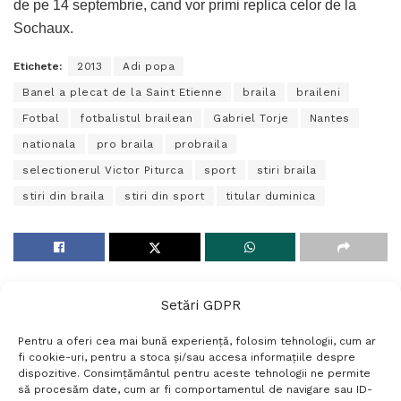
de pe 14 septembrie, cand vor primi replica celor de la
Sochaux.
Etichete:
2013
Adi popa
Banel a plecat de la Saint Etienne
braila
braileni
Fotbal
fotbalistul brailean
Gabriel Torje
Nantes
nationala
pro braila
probraila
selectionerul Victor Piturca
sport
stiri braila
stiri din braila
stiri din sport
titular duminica
Setări GDPR
Pentru a oferi cea mai bună experiență, folosim tehnologii, cum ar
fi cookie-uri, pentru a stoca și/sau accesa informațiile despre
dispozitive. Consimțământul pentru aceste tehnologii ne permite
să procesăm date, cum ar fi comportamentul de navigare sau ID-