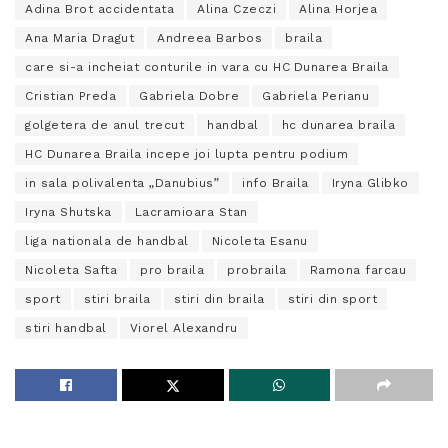
Adina Brot accidentata
Alina Czeczi
Alina Horjea
Ana Maria Dragut
Andreea Barbos
braila
care si-a incheiat conturile in vara cu HC Dunarea Braila
Cristian Preda
Gabriela Dobre
Gabriela Perianu
golgetera de anul trecut
handbal
hc dunarea braila
HC Dunarea Braila incepe joi lupta pentru podium
in sala polivalenta „Danubius”
info Braila
Iryna Glibko
Iryna Shutska
Lacramioara Stan
liga nationala de handbal
Nicoleta Esanu
Nicoleta Safta
pro braila
probraila
Ramona farcau
sport
stiri braila
stiri din braila
stiri din sport
stiri handbal
Viorel Alexandru