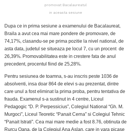
promovat Bacalaureatul
in aceasta sesiune
Dupa ce in prima sesiune a examenului de Bacalaureat,
Braila a avut cea mai mare pondere de promovare, de
74,17%, clasandu-se pe prima pozitie la nivel national, de
asta data, judetul se situeaza pe locul 7, cu un procent de
26,39%. Promovabilitatea este in crestere fata de anul
precedent, procentul fiind de 25,28%.
Pentru sesiunea de toamna, s-au inscris peste 1036 de
absolventi, insa doar 864 de elevi s-au prezentat, dintre
care unul a fost eliminat la prima proba, pentru tentativa de
frauda. Examenul s-a sustinut in 4 centre, Liceul
Pedagogic “D. P. Perpessicius”, Colegiul National “Gh. M.
Murgoci”, Liceul Teoretic “Panait Cerna” si Colegiul Tehnic
“Panait Istrati”. Cea mai mare medie a fost 8.76, obtinuta de
Rurcu Oana, de la Colegiul Ana Aslan, care in vara picase