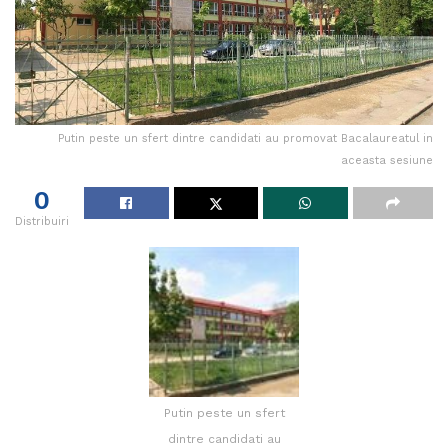
Putin peste un sfert dintre candidati au promovat Bacalaureatul in
aceasta sesiune
0
Distribuiri
Putin peste un sfert
dintre candidati au