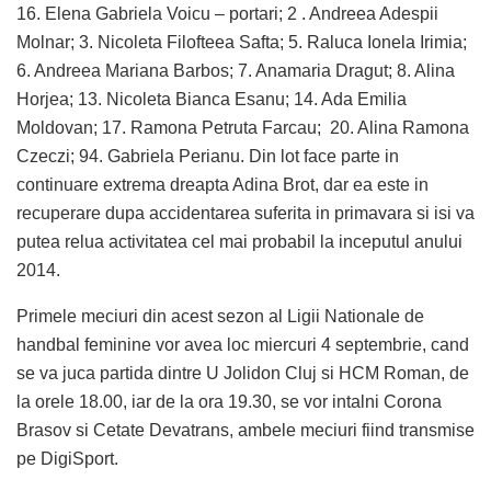
16. Elena Gabriela Voicu – portari; 2 . Andreea Adespii
Molnar; 3. Nicoleta Filofteea Safta; 5. Raluca Ionela Irimia;
6. Andreea Mariana Barbos; 7. Anamaria Dragut; 8. Alina
Horjea; 13. Nicoleta Bianca Esanu; 14. Ada Emilia
Moldovan; 17. Ramona Petruta Farcau; 20. Alina Ramona
Czeczi; 94. Gabriela Perianu. Din lot face parte in
continuare extrema dreapta Adina Brot, dar ea este in
recuperare dupa accidentarea suferita in primavara si isi va
putea relua activitatea cel mai probabil la inceputul anului
2014.
Primele meciuri din acest sezon al Ligii Nationale de
handbal feminine vor avea loc miercuri 4 septembrie, cand
se va juca partida dintre U Jolidon Cluj si HCM Roman, de
la orele 18.00, iar de la ora 19.30, se vor intalni Corona
Brasov si Cetate Devatrans, ambele meciuri fiind transmise
pe DigiSport.