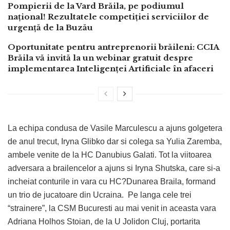
Pompierii de la Vard Brăila, pe podiumul
național! Rezultatele competiției serviciilor de
urgență de la Buzău
Oportunitate pentru antreprenorii brăileni: CCIA
Brăila vă invită la un webinar gratuit despre
implementarea Inteligenței Artificiale în afaceri
La echipa condusa de Vasile Marculescu a ajuns golgetera
de anul trecut, Iryna Glibko dar si colega sa Yulia Zaremba,
ambele venite de la HC Danubius Galati. Tot la viitoarea
adversara a brailencelor a ajuns si Iryna Shutska, care si-a
incheiat conturile in vara cu HC?Dunarea Braila, formand
un trio de jucatoare din Ucraina. Pe langa cele trei
“strainere”, la CSM Bucuresti au mai venit in aceasta vara
Adriana Holhos Stoian, de la U Jolidon Cluj, portarita