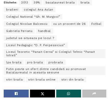
Etichete:
2013
39%
bacalaureat braila
braila
braileni
colegiul Ana Aslan
Colegiul National “Gh. M. Murgoci”
Colegiul Nicolae Balcescu
cu un procent de 26
Fotbal
Gabriela Perianu
handbal
judetul se situeaza pe locul 7
Liceul Pedagogic “D. P. Perpessicius”
Liceul Teoretic “Panait Cerna” si Colegiul Tehnic “Panait
Istrati”
lps braila
pro braila
probraila
Putin peste un sfert dintre candidati au promovat
Bacalaureatul in aceasta sesiune
stiri braila
stiri braila online
stiri din braila