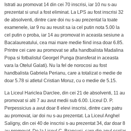
Istrati au promovat 14 din cei 70 inscrisi, iar 10 nu s-au
prezentat si unul a fost eliminat. La LPS au fost inscrisi 32
de absolventi, dintre care doi nu s-au prezentat la toate
examenele, iar 9 nu au reusit sa ia cel putin nota 5.00 la
cel putin o proba, iar 14 au promovat in aceasta sesiune a
Bacalaureatului, cea mai mare medie fiind insa doar 6.85.
Printre cei care au promovat se afla handbalista Madalina
Popa si fotbalistul Georgel Punga (transferat in aceasta
vara la Otelul Galati). Nu la fel de norocosi au fost
handbalista Gabriela Perianu, care a totalizat o medie de
doar 5.78 si atletul Cristian Moruz, cu o medie de 5.15.
La Liceul Hariclea Darclee, din cei 21 de absolventi, 11 au
promovat si alti 7 au avut medii sub 6.00. Liceul D. P.
Perpessicius a avut doar 8 elevi inscrisi, dintre care patru
au promovat, iar doi nu s-au prezentat. La Liceul Anghel
Saligny, din cei 40 de inscrisi s-au prezentat 34, dar doar 8
au promovat. De la Liceul C. Brancusi, care din anul scolar