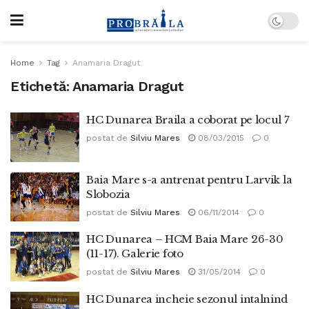
Home
Tag
Anamaria Dragut
Etichetă:
Anamaria Dragut
HC Dunarea Braila a coborat pe locul 7
postat de
Silviu Mares
08/03/2015
0
Baia Mare s-a antrenat pentru Larvik la
Slobozia
postat de
Silviu Mares
06/11/2014
0
HC Dunarea – HCM Baia Mare 26-30
(11-17). Galerie foto
postat de
Silviu Mares
31/05/2014
0
HC Dunarea incheie sezonul intalnind