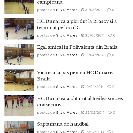
campioana
postat de
Silviu Mares
31/05/2014
0
HC Dunarea a pierdut la Brasov si a
terminat pe locul 3
postat de
Silviu Mares
28/05/2014
0
Egal amical in Polivalenta din Braila
postat de
Silviu Mares
15/04/2014
0
Victoria la pas pentru HC Dunarea
Braila
postat de
Silviu Mares
10/04/2014
0
HC Dunarea a obtinut al treilea succes
consecutiv
postat de
Silviu Mares
22/02/2014
0
Saptamana de handbal
postat de
Silviu Mares
18/02/2013
0