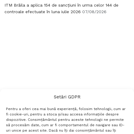
ITM Brăila a aplica 154 de sancțiuni în urma celor 144 de
controale efectuate în luna iulie 2026
07/08/2026
Setări GDPR
Pentru a oferi cea mai bună experiență, folosim tehnologii, cum ar
fi cookie-uri, pentru a stoca și/sau accesa informațiile despre
dispozitive. Consimțământul pentru aceste tehnologii ne permite
să procesăm date, cum ar fi comportamentul de navigare sau ID-
uri unice pe acest site. Dacă nu îți dai consimțământul sau îți
Termeni si conditii
Politică de confidențialitate