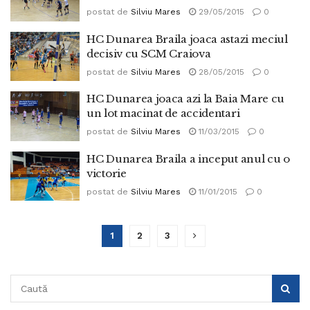
postat de
Silviu Mares
29/05/2015
0
HC Dunarea Braila joaca astazi meciul
decisiv cu SCM Craiova
postat de
Silviu Mares
28/05/2015
0
HC Dunarea joaca azi la Baia Mare cu
un lot macinat de accidentari
postat de
Silviu Mares
11/03/2015
0
HC Dunarea Braila a inceput anul cu o
victorie
postat de
Silviu Mares
11/01/2015
0
1
2
3