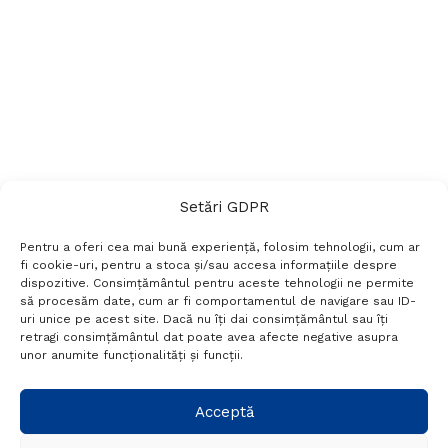
Setări GDPR
Pentru a oferi cea mai bună experiență, folosim tehnologii, cum ar
fi cookie-uri, pentru a stoca și/sau accesa informațiile despre
dispozitive. Consimțământul pentru aceste tehnologii ne permite
să procesăm date, cum ar fi comportamentul de navigare sau ID-
uri unice pe acest site. Dacă nu îți dai consimțământul sau îți
Termeni si conditii
Politică de confidențialitate
retragi consimțământul dat poate avea afecte negative asupra
Politica cookies
Setări GDPR
Contact
unor anumite funcționalități și funcții.
Telefon:
+40 788 760 194
Acceptă