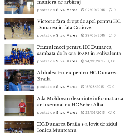
maniera de arbitraj
postat de
Silviu Mares
02/09/2015
0
Victorie fara drept de apel pentru HC
Dunarea in fata Craiovei
postat de
Silviu Mares
29/08/2015
0
Primul meci pentru HC Dunarea,
sambata de la ora 16.00 in Polivalenta
postat de
Silviu Mares
24/08/2015
0
Al doilea trofeu pentru HC Dunarea
Braila
postat de
Silviu Mares
15/08/2015
0
Ada Moldovan dezminte informatia ca
ar fi semnat cu HC Sebes Alba
postat de
Silviu Mares
23/06/2015
0
HC Dunarea Braila s-a lovit de zidul
Ionica Munteanu