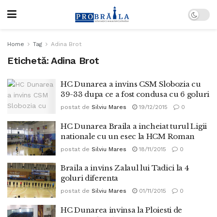
Home
Tag
Adina Brot
Etichetă:
Adina Brot
HC Dunarea a invins CSM Slobozia cu
39-33 dupa ce a fost condusa cu 6 goluri
postat de
Silviu Mares
19/12/2015
0
HC Dunarea Braila a incheiat turul Ligii
nationale cu un esec la HCM Roman
postat de
Silviu Mares
18/11/2015
0
Braila a invins Zalaul lui Tadici la 4
goluri diferenta
postat de
Silviu Mares
01/11/2015
0
HC Dunarea invinsa la Ploiesti de