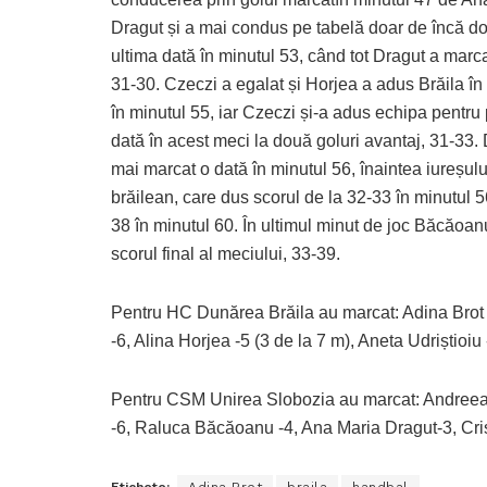
Dragut și a mai condus pe tabelă doar de încă do
ultima dată în minutul 53, când tot Dragut a marc
31-30. Czeczi a egalat și Horjea a adus Brăila în
în minutul 55, iar Czeczi și-a adus echipa pentru
dată în acest meci la două goluri avantaj, 31-33.
mai marcat o dată în minutul 56, înaintea iureșulu
brăilean, care dus scorul de la 32-33 în minutul 5
38 în minutul 60. În ultimul minut de joc Băcăoanu 
scorul final al meciului, 33-39.
Pentru HC Dunărea Brăila au marcat: Adina Brot -
-6, Alina Horjea -5 (3 de la 7 m), Aneta Udriștioi
Pentru CSM Unirea Slobozia au marcat: Andreea 
-6, Raluca Băcăoanu -4, Ana Maria Dragut-3, Cristi