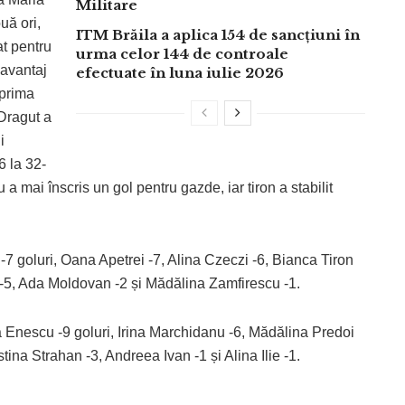
Militare
uă ori,
ITM Brăila a aplica 154 de sancțiuni în
at pentru
urma celor 144 de controale
 avantaj
efectuate în luna iulie 2026
 prima
 Dragut a
i
6 la 32-
a mai înscris un gol pentru gazde, iar tiron a stabilit
7 goluri, Oana Apetrei -7, Alina Czeczi -6, Bianca Tiron
u -5, Ada Moldovan -2 și Mădălina Zamfirescu -1.
Enescu -9 goluri, Irina Marchidanu -6, Mădălina Predoi
na Strahan -3, Andreea Ivan -1 și Alina Ilie -1.