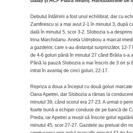
Galați și HCF Piatra Neamț. Handbalistele de la
Debutul întâlnirii a fost unul echilibrat, dar cu e
Zamfirescu și a mai avut 2-1 în minutul 3, după 
dată în minutul 5, scor 3-2. Slobozia s-a desprins
Irina Marchidanu. Aneta Udriștioiu a marcat imed
a gazdelor, care s-au distanțat surprinzător, 12-7
de 4-6 goluri până în minutul 27 când Brăila s-a ap
Până la pauză Slobozia a mai înscris de 3 ori și B
intrat în avantaj de cinci goluri, 22-17.
Repriza a doua a început cu două goluri marcate
Oana Apetrei, dar Slobozia a rămas la conducer
minutul 39, când scorul era 27-23. A urmat o per
foarte bună a echipei conduse de pe bancă de Cr
Preda, iar Apetrei a reușit să înscrie golul egalării
minutul 45, scor 27-27. Gazdele au preluat din n
conducerea prin golul marcatîn minutul 47 de An