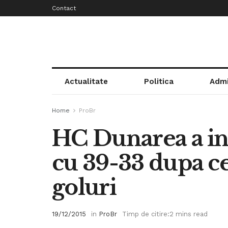
Contact
Actualitate
Politica
Admi
Home
ProBr
HC Dunarea a in
cu 39-33 dupa ce
goluri
19/12/2015
in
ProBr
Timp de citire:2 mins read