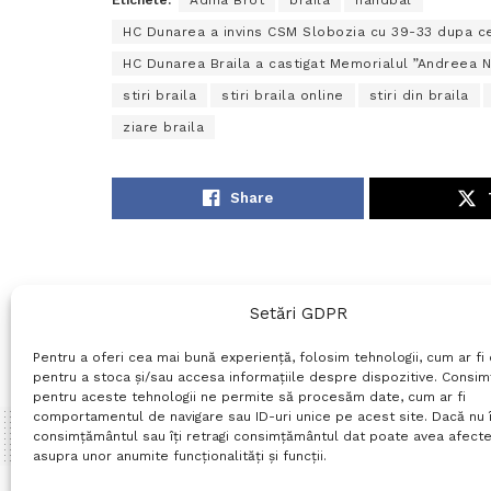
Etichete:
Adina Brot
braila
handbal
HC Dunarea a invins CSM Slobozia cu 39-33 dupa ce
HC Dunarea Braila a castigat Memorialul ”Andreea N
stiri braila
stiri braila online
stiri din braila
ziare braila
Share
Setări GDPR
Pentru a oferi cea mai bună experiență, folosim tehnologii, cum ar fi 
pentru a stoca și/sau accesa informațiile despre dispozitive. Consi
pentru aceste tehnologii ne permite să procesăm date, cum ar fi
comportamentul de navigare sau ID-uri unice pe acest site. Dacă nu î
consimțământul sau îți retragi consimțământul dat poate avea afecte
asupra unor anumite funcționalități și funcții.