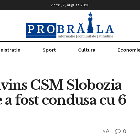
vineri, 7, august 2026
nistratie
Sport
Cultura
Economi
vins CSM Slobozia
 a fost condusa cu 6
A
0
A