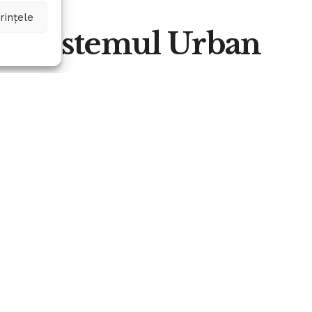
rințele
in “Sistemul Urban
A
0
A