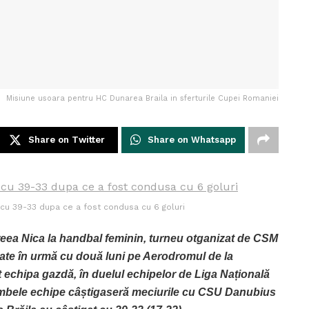
Misiune usoara pentru HC Dunarea Braila in sferturile Cupei Romaniei
Share on Twitter
Share on Whatsapp
cu 39-33 dupa ce a fost condusa cu 6 goluri
eea Nica la handbal feminin, turneu otganizat de CSM
ate în urmă cu două luni pe Aerodromul de la
it echipa gazdă, în duelul echipelor de Liga Națională
 ambele echipe câștigaseră meciurile cu CSU Danubius