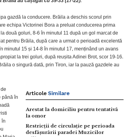
 Brăila au câștigat cu 39-33 (17-22).
chipa gazdă la conducere. Brăila a deschis scorul prin
care echipa Victorinei Bora a preluat conducerea prima
 la două goluri, 8-6 în minutul 11 după un gol marcat de
iat pentru Brăila, după care a urmat o perioadă excelentă
 în minutul 15 și 14-8 în minutul 17, menținând un avans
ropiat la trei goluri, după reușita Adinei Brot, scor 19-16.
răila o singură dată, prin Tiron, iar la pauză gazdele au
 de
Articole
Similare
e până în
ioadă
Arestat la domiciliu pentru tentativă
isti
la omor
 în
Restricții de circulație pe perioada
ou
desfășurării paradei Muzicilor
a Maria