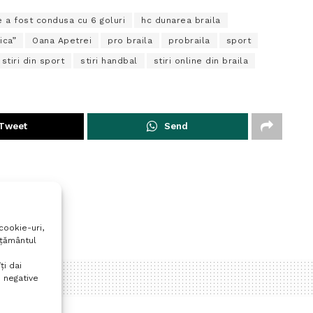
 a fost condusa cu 6 goluri
hc dunarea braila
ica”
Oana Apetrei
pro braila
probraila
sport
stiri din sport
stiri handbal
stiri online din braila
Tweet
Send
cookie-uri,
mțământul
ți dai
 negative