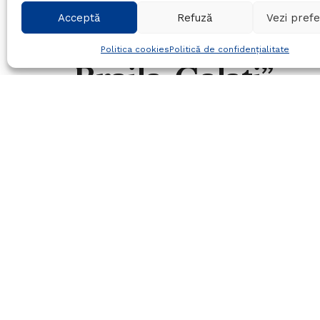
Home
Politica
Acceptă
Refuză
Vezi prefe
Botea nu crede 
Politica cookies
Politică de confidențialitate
Braila-Galati”
19/12/2015
in
Politica
Timp de citire:1 min read